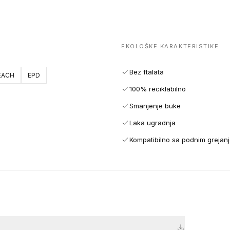
EKOLOŠKE KARAKTERISTIKE
Bez ftalata
EACH
EPD
100% reciklabilno
Smanjenje buke
Laka ugradnja
Kompatibilno sa podnim grejan