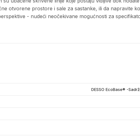
 su ubačene skrivene linije koje postaju vidljive dok hodate
ne otvorene prostore i sale za sastanke, ili da napravite k
e perspektive - nudeći neočekivane mogućnosti za specifikat
DESSO EcoBase® -Sadrži 