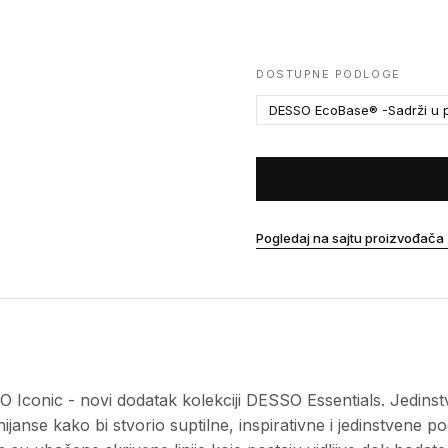
DOSTUPNE PODLOGE
DESSO EcoBase® -Sadrži u p
Pogledaj na sajtu proizvođača
conic - novi dodatak kolekciji DESSO Essentials. Jedinstvena
nijanse kako bi stvorio suptilne, inspirativne i jedinstvene 