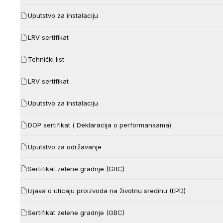
Uputstvo za instalaciju
LRV sertifikat
Tehnički list
LRV sertifikat
Uputstvo za instalaciju
DOP sertifikat ( Deklaracija o performansama)
Uputstvo za održavanje
Sertifikat zelene gradnje (GBC)
Izjava o uticaju proizvoda na životnu sredinu (EPD)
Sertifikat zelene gradnje (GBC)