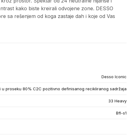
 kroz prostor. Spektar od 24 neutralne nijanse i
ontrast kako biste kreirali odvojene zone. DESSO
ore sa rešenjem od koga zastaje dah i koje od Vas
Desso Iconic
u proseku 80% C2C pozitivno definisanog recikliranog sadržaja
33 Heavy
Bfl-s1