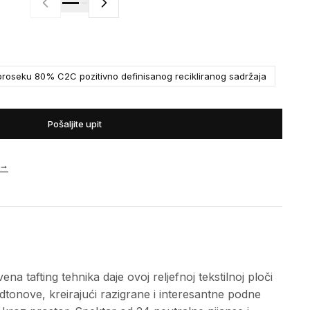
roseku 80% C2C pozitivno definisanog recikliranog sadržaja
Pošaljite upit
→
 tafting tehnika daje ovoj reljefnoj tekstilnoj ploči
podtonove, kreirajući razigrane i interesantne podne