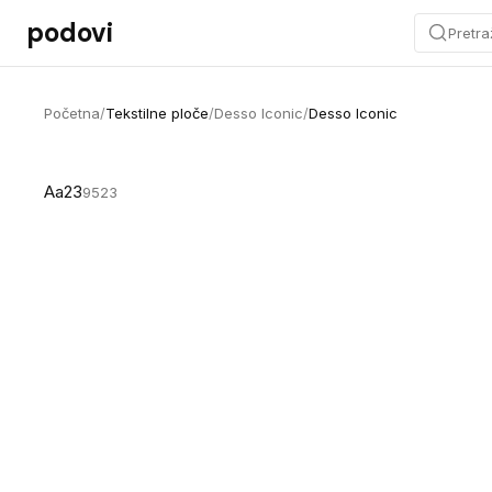
Preskoči na sadržaj
podovi
Pretra
Početna
/
Tekstilne ploče
/
Desso Iconic
/
Desso Iconic
Aa23
9523