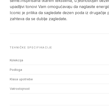
šeme.Inspirisana tkanim tekstilima, u jednobojan dezen
upadljivi tonovi Vam omogućavaju da naglasite energič
Iconic je prilika da sagledate dezen poda iz drugačij
zahteva da se dublje zagledate.
TEHNIČKE SPECIFIKACIJE
Kolekcija
Podloga
Klasa upotrebe
Vatrostojnost