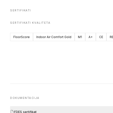
SERTIFIKATI
SERTIFIKATI KVALITETA
FloorScore
Indoor Air Comfort Gold
M1
A+
CE
R
DOKUMENTACIJA
FDES sertifikat