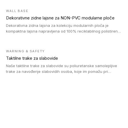
WALL BASE
Dekorativne zidne lajsne za NON-PVC modularne ploče
Dekorativna zidna lajsna za kolekciju modularnih ploča je
kompaktna lajsna napravljena od 100% reciklabilnog polistirena,
sa najmanje 30% recikliranog materijala.
WARNING & SAFETY
Taktilne trake za slabovide
Naše taktilne trake za slabovide su poliuretanske samolepljive
trake za navođenje slabovidih osoba, koje im pomažu pri
kretanju u prostoru. Ravne trake omogućavaju slabovidim
osobama da prate putanju pomoću belog štapa. Ove taktilne
trake su kompatibilne sa homogenim i heterogenim vinilnim
podovima, LVT lepljenim pločicama i linoleumom.