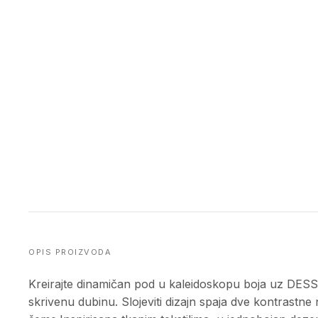
OPIS PROIZVODA
Kreirajte dinamičan pod u kaleidoskopu boja uz DESSO I
skrivenu dubinu. Slojeviti dizajn spaja dve kontrastne 