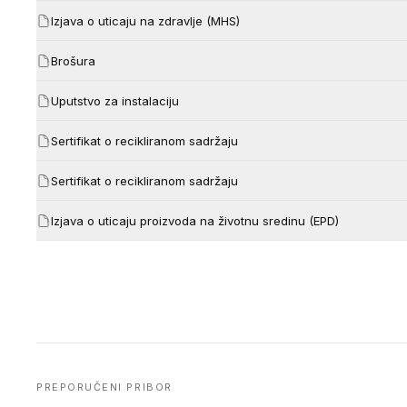
Izjava o uticaju na zdravlje (MHS)
Brošura
Uputstvo za instalaciju
Sertifikat o recikliranom sadržaju
Sertifikat o recikliranom sadržaju
Izjava o uticaju proizvoda na životnu sredinu (EPD)
PREPORUČENI PRIBOR