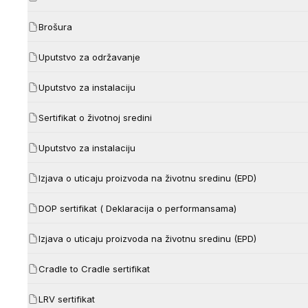
Brošura
Uputstvo za održavanje
Uputstvo za instalaciju
Sertifikat o životnoj sredini
Uputstvo za instalaciju
Izjava o uticaju proizvoda na životnu sredinu (EPD)
DOP sertifikat ( Deklaracija o performansama)
Izjava o uticaju proizvoda na životnu sredinu (EPD)
Cradle to Cradle sertifikat
LRV sertifikat