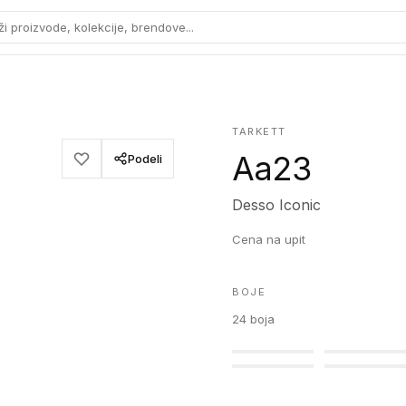
ži proizvode, kolekcije, brendove...
TARKETT
Aa23
Podeli
Desso Iconic
Cena na upit
BOJE
24
boja