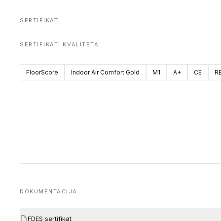
SERTIFIKATI
SERTIFIKATI KVALITETA
FloorScore
Indoor Air Comfort Gold
M1
A+
CE
R
DOKUMENTACIJA
FDES sertifikat