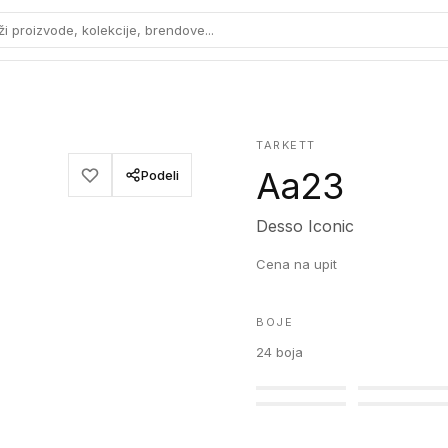
ži proizvode, kolekcije, brendove...
TARKETT
Aa23
Podeli
Desso Iconic
Cena na upit
BOJE
24
boja