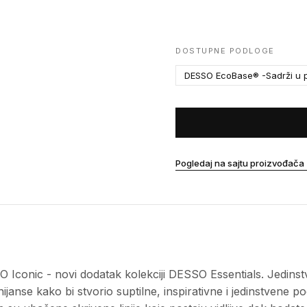
DOSTUPNE PODLOGE
DESSO EcoBase® -Sadrži u p
Pogledaj na sajtu proizvođača
conic - novi dodatak kolekciji DESSO Essentials. Jedinstvena
nijanse kako bi stvorio suptilne, inspirativne i jedinstvene 