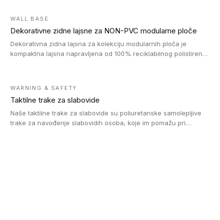
WALL BASE
Dekorativne zidne lajsne za NON-PVC modularne ploče
Dekorativna zidna lajsna za kolekciju modularnih ploča je
kompaktna lajsna napravljena od 100% reciklabilnog polistirena,
sa najmanje 30% recikliranog materijala.
WARNING & SAFETY
Taktilne trake za slabovide
Naše taktilne trake za slabovide su poliuretanske samolepljive
trake za navođenje slabovidih osoba, koje im pomažu pri
kretanju u prostoru. Ravne trake omogućavaju slabovidim
osobama da prate putanju pomoću belog štapa. Ove taktilne
trake su kompatibilne sa homogenim i heterogenim vinilnim
podovima, LVT lepljenim pločicama i linoleumom.