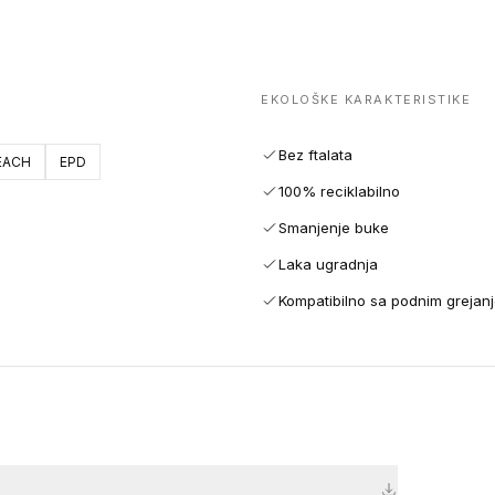
EKOLOŠKE KARAKTERISTIKE
Bez ftalata
EACH
EPD
100% reciklabilno
Smanjenje buke
Laka ugradnja
Kompatibilno sa podnim grejan