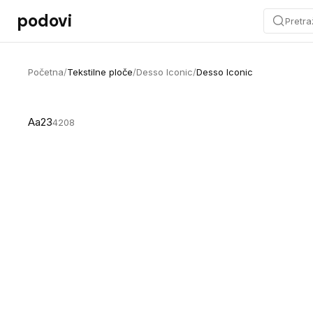
Preskoči na sadržaj
podovi
Pretra
Početna
/
Tekstilne ploče
/
Desso Iconic
/
Desso Iconic
Aa23
4208