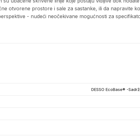
 su ubačene skrivene linije koje postaju vidljive dok hodate
ne otvorene prostore i sale za sastanke, ili da napravite k
e perspektive - nudeći neočekivane mogućnosti za specifikat
DESSO EcoBase® -Sadrži 