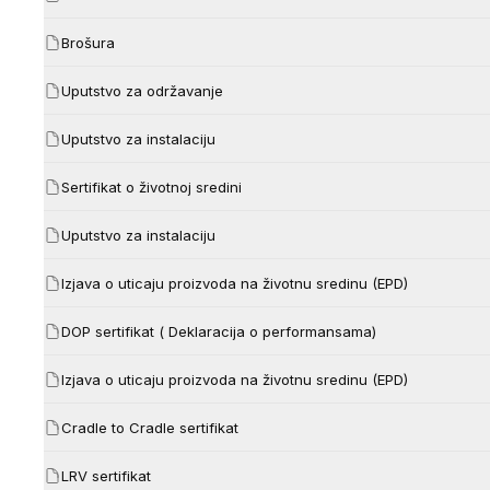
Brošura
Uputstvo za održavanje
Uputstvo za instalaciju
Sertifikat o životnoj sredini
Uputstvo za instalaciju
Izjava o uticaju proizvoda na životnu sredinu (EPD)
DOP sertifikat ( Deklaracija o performansama)
Izjava o uticaju proizvoda na životnu sredinu (EPD)
Cradle to Cradle sertifikat
LRV sertifikat