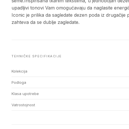
šeme.Inspirisana tkanim tekstilima, u jednobojan dezen
upadljivi tonovi Vam omogućavaju da naglasite energič
Iconic je prilika da sagledate dezen poda iz drugačij
zahteva da se dublje zagledate.
TEHNIČKE SPECIFIKACIJE
Kolekcija
Podloga
Klasa upotrebe
Vatrostojnost