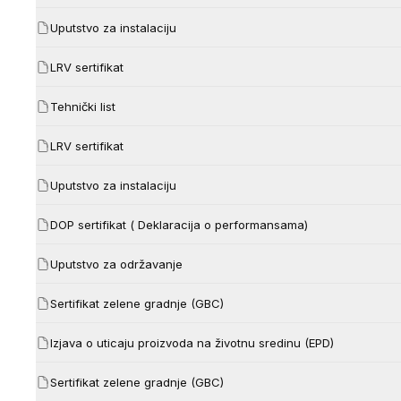
Uputstvo za instalaciju
LRV sertifikat
Tehnički list
LRV sertifikat
Uputstvo za instalaciju
DOP sertifikat ( Deklaracija o performansama)
Uputstvo za održavanje
Sertifikat zelene gradnje (GBC)
Izjava o uticaju proizvoda na životnu sredinu (EPD)
Sertifikat zelene gradnje (GBC)