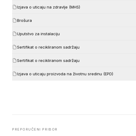
Izjava o uticaju na zdravlje (MHS)
Brošura
Uputstvo za instalaciju
Sertifikat o recikliranom sadržaju
Sertifikat o recikliranom sadržaju
Izjava o uticaju proizvoda na životnu sredinu (EPD)
PREPORUČENI PRIBOR