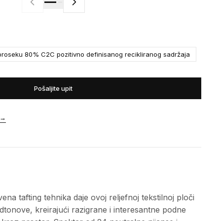
roseku 80% C2C pozitivno definisanog recikliranog sadržaja
Pošaljite upit
→
 tafting tehnika daje ovoj reljefnoj tekstilnoj ploči
podtonove, kreirajući razigrane i interesantne podne