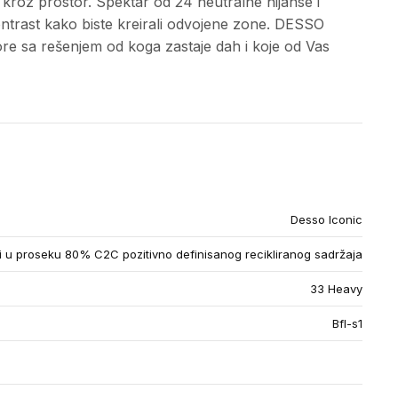
 kroz prostor. Spektar od 24 neutralne nijanse i
ontrast kako biste kreirali odvojene zone. DESSO
ore sa rešenjem od koga zastaje dah i koje od Vas
Desso Iconic
u proseku 80% C2C pozitivno definisanog recikliranog sadržaja
33 Heavy
Bfl-s1