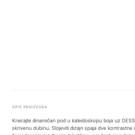
OPIS PROIZVODA
Kreirajte dinamičan pod u kaleidoskopu boja uz DESSO I
skrivenu dubinu. Slojeviti dizajn spaja dve kontrastne 