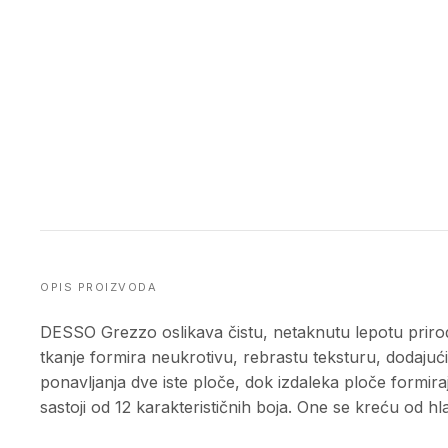
OPIS PROIZVODA
DESSO Grezzo oslikava čistu, netaknutu lepotu prirodn
tkanje formira neukrotivu, rebrastu teksturu, dodajuc
ponavljanja dve iste ploče, dok izdaleka ploče formi
sastoji od 12 karakterističnih boja. One se kreću od h