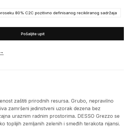
roseku 80% C2C pozitivno definisanog recikliranog sadržaja
Pošaljite upit
→
nost zaštiti prirodnih resursa. Grubo, nepravilno
kriva zamršeni jedinstveni uzorak dezena bez
 dizajna uraznim radnim prostorima. DESSO Grezzo se
 toplijih zemljanih zelenih i smeđih terakota nijansi.