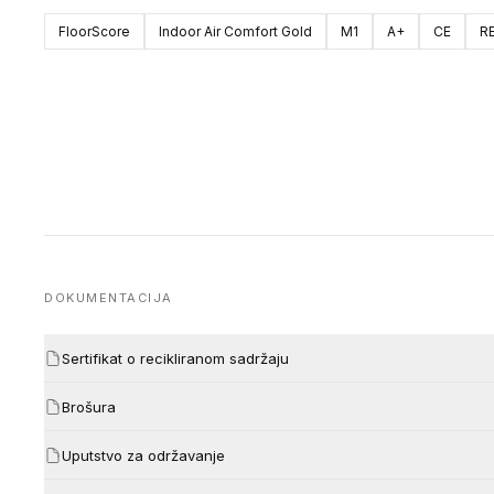
FloorScore
Indoor Air Comfort Gold
M1
A+
CE
R
DOKUMENTACIJA
Sertifikat o recikliranom sadržaju
Brošura
Uputstvo za održavanje