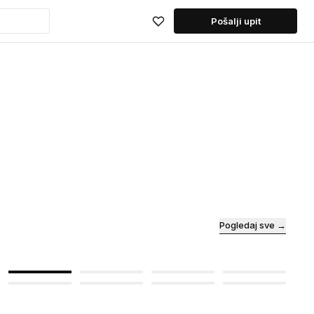
Pošalji upit
Pogledaj sve →