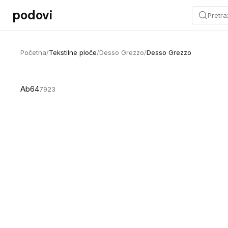
Preskoči na sadržaj
podovi
Pretra
Početna
/
Tekstilne ploče
/
Desso Grezzo
/
Desso Grezzo
Ab64
7923