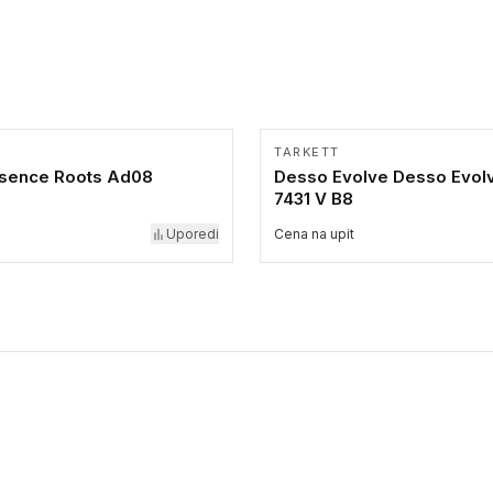
TARKETT
sence Roots Ad08
Desso Evolve Desso Evol
7431 V B8
Uporedi
Cena na upit