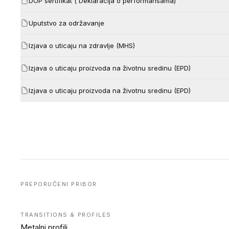
DOP sertifikat ( Deklaracija o performansama)
Uputstvo za održavanje
Izjava o uticaju na zdravlje (MHS)
Izjava o uticaju proizvoda na životnu sredinu (EPD)
Izjava o uticaju proizvoda na životnu sredinu (EPD)
PREPORUČENI PRIBOR
TRANSITIONS & PROFILES
Metalni profili