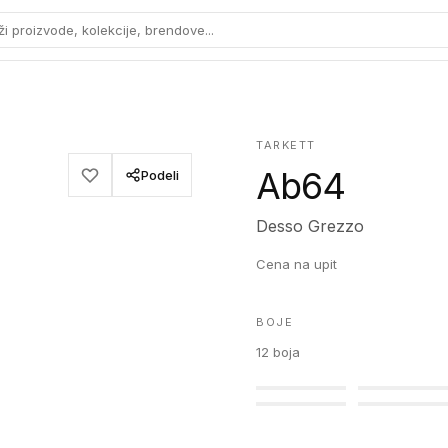
ži proizvode, kolekcije, brendove...
TARKETT
Ab64
Podeli
Desso Grezzo
Cena na upit
BOJE
12
boja