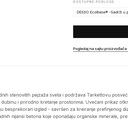
DOSTUPNE PODLOGE
DESSO EcoBase® -Sadrži u p
Pogledaj na sajtu proizvođača
ih stenovitih pejzaža sveta i podržava Tarkettovu posveće
́i dubinu i prirodno kretanje prostorima. Uvećani prikaz ot
raju besprekoran izgled - savršen za kreiranje prefinjenog
ladnih nijansi betona koje oponašaju organske minerale, preko