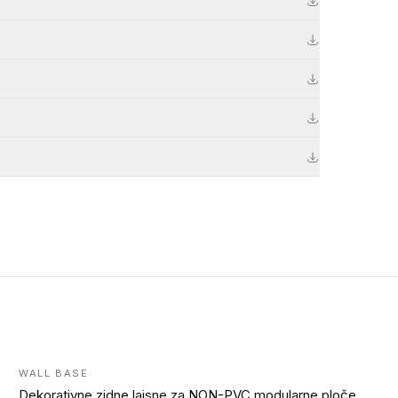
WALL BASE
Dekorativne zidne lajsne za NON-PVC modularne ploče