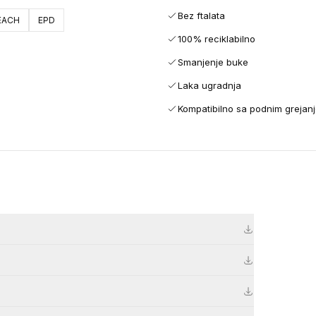
Bez ftalata
EACH
EPD
100% reciklabilno
Smanjenje buke
Laka ugradnja
Kompatibilno sa podnim grejan