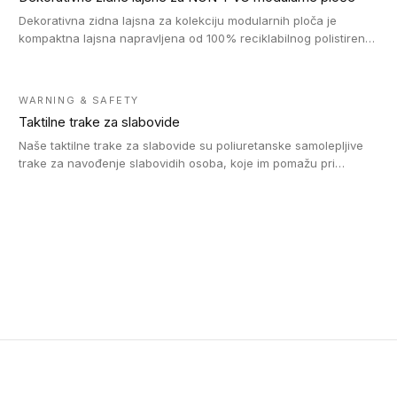
Dekorativna zidna lajsna za kolekciju modularnih ploča je
kompaktna lajsna napravljena od 100% reciklabilnog polistirena,
sa najmanje 30% recikliranog materijala.
WARNING & SAFETY
Taktilne trake za slabovide
Naše taktilne trake za slabovide su poliuretanske samolepljive
trake za navođenje slabovidih osoba, koje im pomažu pri
kretanju u prostoru. Ravne trake omogućavaju slabovidim
osobama da prate putanju pomoću belog štapa. Ove taktilne
trake su kompatibilne sa homogenim i heterogenim vinilnim
podovima, LVT lepljenim pločicama i linoleumom.