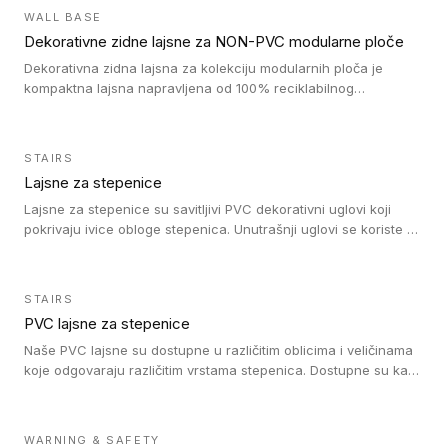
debljini do 8mm. Naši metalni profili mogu da se koriste u
WALL BASE
oblastima sa velikom cirkulacijom.
Dekorativne zidne lajsne za NON-PVC modularne ploče
Dekorativna zidna lajsna za kolekciju modularnih ploča je
kompaktna lajsna napravljena od 100% reciklabilnog
polistirena, sa najmanje 30% recikliranog materijala.
STAIRS
Lajsne za stepenice
Lajsne za stepenice su savitljivi PVC dekorativni uglovi koji
pokrivaju ivice obloge stepenica. Unutrašnji uglovi se koriste za
zaštitu donjeg dela zida duže stepeništa. Spoljašnji uglovi se
koriste da se zaštite i sakriju ivice obloge stepenica. Ovi uglovi
stepenica su osmišljeni tako da formiraju glatku i atraktivnu
STAIRS
ivicu. Kompatibilni su sa heterogenim i homogenim vinilnim
PVC lajsne za stepenice
podovima i Tarkett Tapiflex oblogama za stepenice.
Naše PVC lajsne su dostupne u različitim oblicima i veličinama
koje odgovaraju različitim vrstama stepenica. Dostupne su kao
PVC oble ili blago zaobljene sa poluprečnikom savijanja od 8R.
Jednostavne su za ugradnu zahvaljujući savitljivoj strukturi i
kompatibilne sa heterogenim i homogenim vinilnim podovima u
WARNING & SAFETY