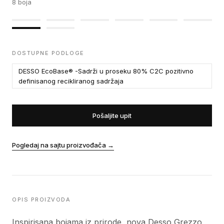
8
boja
DOSTUPNE PODLOGE
DESSO EcoBase® -Sadrži u proseku 80% C2C pozitivno
definisanog recikliranog sadržaja
Pošaljite upit
Pogledaj na sajtu proizvođača
→
OPIS PROIZVODA
Inspirisana bojama iz prirode, nova Desso Grezzo