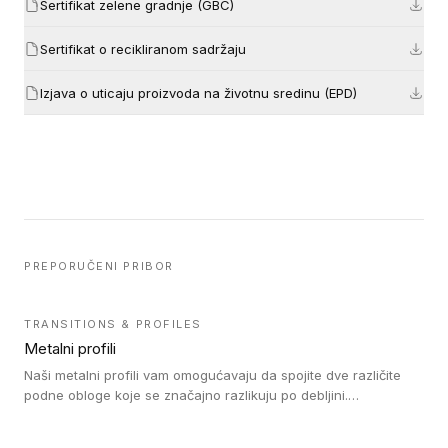
Sertifikat zelene gradnje (GBC)
Sertifikat o recikliranom sadržaju
Izjava o uticaju proizvoda na životnu sredinu (EPD)
PREPORUČENI PRIBOR
TRANSITIONS & PROFILES
Metalni profili
Naši metalni profili vam omogućavaju da spojite dve različite
podne obloge koje se značajno razlikuju po debljini.
Jednostavni su za ugradnju i ne ometaju kretanje zahvaljujući
velikom nagibu. Mogu da se koriste za ublažavanje razlike u