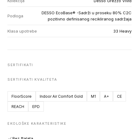
Kolekcija
Desso Grezzo Vivid
DESSO EcoBase® -Sadrži u proseku 80% C2C
Podloga
pozitivno definisanog recikliranog sadržaja
Klasa upotrebe
33 Heavy
SERTIFIKATI
SERTIFIKATI KVALITETA
FloorScore
Indoor Air Comfort Gold
M1
A+
CE
REACH
EPD
EKOLOŠKE KARAKTERISTIKE
Bez ftalata