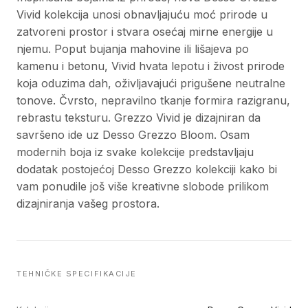
Vivid kolekcija unosi obnavljajuću moć prirode u
zatvoreni prostor i stvara osećaj mirne energije u
njemu. Poput bujanja mahovine ili lišajeva po
kamenu i betonu, Vivid hvata lepotu i živost prirode
koja oduzima dah, oživljavajući prigušene neutralne
tonove. Čvrsto, nepravilno tkanje formira razigranu,
rebrastu teksturu. Grezzo Vivid je dizajniran da
savršeno ide uz Desso Grezzo Bloom. Osam
modernih boja iz svake kolekcije predstavljaju
dodatak postojećoj Desso Grezzo kolekciji kako bi
vam ponudile još više kreativne slobode prilikom
dizajniranja vašeg prostora.
TEHNIČKE SPECIFIKACIJE