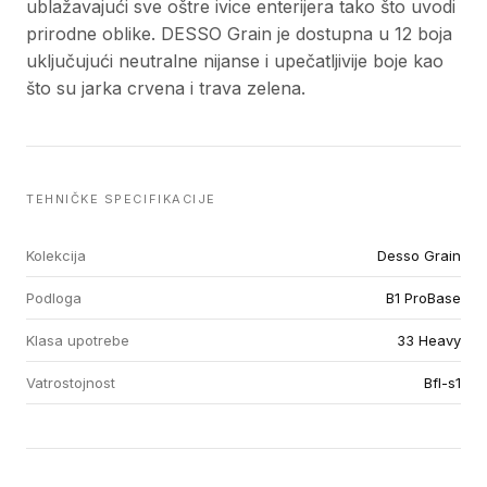
ublažavajući sve oštre ivice enterijera tako što uvodi
prirodne oblike. DESSO Grain je dostupna u 12 boja
uključujući neutralne nijanse i upečatljivije boje kao
što su jarka crvena i trava zelena.
TEHNIČKE SPECIFIKACIJE
Kolekcija
Desso Grain
Podloga
B1 ProBase
Klasa upotrebe
33 Heavy
Vatrostojnost
Bfl-s1