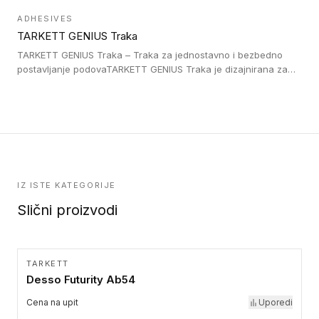
postavljene na homogenim i heterogenim podovima, LVT
ADHESIVES
lepljenim ili linoleumskim podovima, u skladu sa zahtevima za
TARKETT GENIUS Traka
pristup i bezbednost osoba sa invaliditetom i sa NF P 98 351
Pristupačnost. Dostupne su u 3 formata: gumene ploče koje se
TARKETT GENIUS Traka – Traka za jednostavno i bezbedno
lepe, poliuertanske samolepljive u kvadratnom i pravougaonom
postavljanje podovaTARKETT GENIUS Traka je dizajnirana za
formatu.
upotrebu kod podovima iz Excellence Genius loose-lay
kolekcije.
IZ ISTE KATEGORIJE
Slični proizvodi
TARKETT
Desso Futurity Ab54
Cena na upit
Uporedi