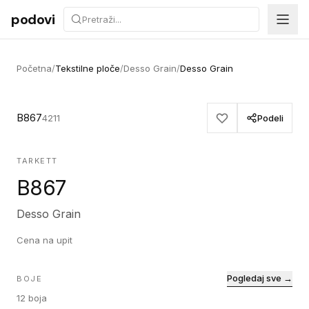
Preskoči na sadržaj
podovi
Početna
/
Tekstilne ploče
/
Desso Grain
/
Desso Grain
B867
4211
Podeli
TARKETT
B867
Desso Grain
Cena na upit
Pogledaj sve →
BOJE
12
boja