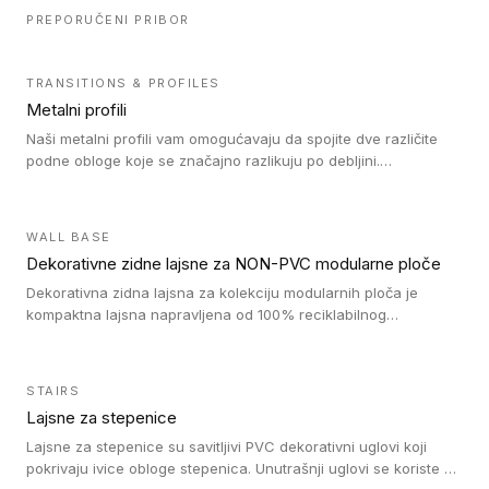
PREPORUČENI PRIBOR
TRANSITIONS & PROFILES
Metalni profili
Naši metalni profili vam omogućavaju da spojite dve različite
podne obloge koje se značajno razlikuju po debljini.
Jednostavni su za ugradnju i ne ometaju kretanje zahvaljujući
velikom nagibu. Mogu da se koriste za ublažavanje razlike u
debljini do 8mm. Naši metalni profili mogu da se koriste u
WALL BASE
oblastima sa velikom cirkulacijom.
Dekorativne zidne lajsne za NON-PVC modularne ploče
Dekorativna zidna lajsna za kolekciju modularnih ploča je
kompaktna lajsna napravljena od 100% reciklabilnog
polistirena, sa najmanje 30% recikliranog materijala.
STAIRS
Lajsne za stepenice
Lajsne za stepenice su savitljivi PVC dekorativni uglovi koji
pokrivaju ivice obloge stepenica. Unutrašnji uglovi se koriste za