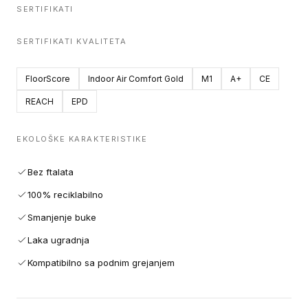
SERTIFIKATI
SERTIFIKATI KVALITETA
FloorScore
Indoor Air Comfort Gold
M1
A+
CE
REACH
EPD
EKOLOŠKE KARAKTERISTIKE
Bez ftalata
100% reciklabilno
Smanjenje buke
Laka ugradnja
Kompatibilno sa podnim grejanjem