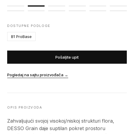
DOSTUPNE PODLOGE
B1 ProBase
Pošaljite upit
Pogledaj na sajtu proizvođača
→
OPIS PROIZVODA
Zahvaljujući svojoj visokoj/niskoj strukturi flora,
DESSO Grain daje suptilan pokret prostoru