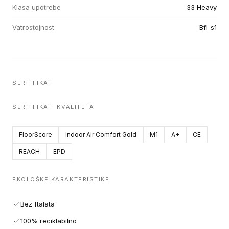
Klasa upotrebe
33 Heavy
Vatrostojnost
Bfl-s1
SERTIFIKATI
SERTIFIKATI KVALITETA
FloorScore
Indoor Air Comfort Gold
M1
A+
CE
REACH
EPD
EKOLOŠKE KARAKTERISTIKE
Bez ftalata
100% reciklabilno