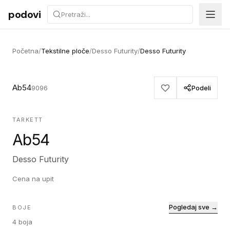
Preskoči na sadržaj
podovi
Početna
/
Tekstilne ploče
/
Desso Futurity
/
Desso Futurity
Ab54
9096
Podeli
TARKETT
Ab54
Desso Futurity
Cena na upit
Pogledaj sve →
BOJE
4
boja