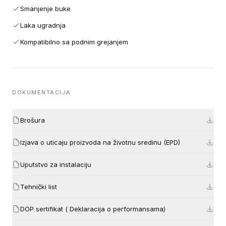
Smanjenje buke
Laka ugradnja
Kompatibilno sa podnim grejanjem
DOKUMENTACIJA
Brošura
Izjava o uticaju proizvoda na životnu sredinu (EPD)
Uputstvo za instalaciju
Tehnički list
DOP sertifikat ( Deklaracija o performansama)