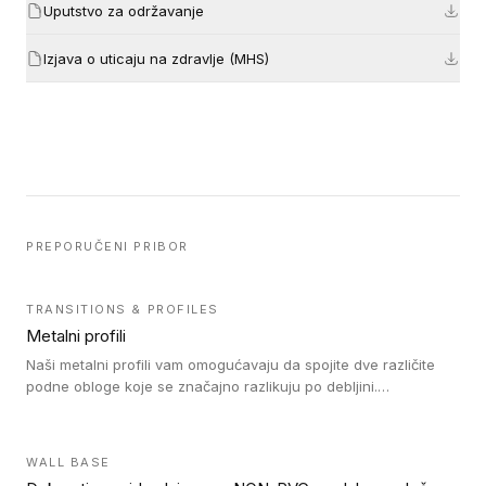
Uputstvo za održavanje
Izjava o uticaju na zdravlje (MHS)
PREPORUČENI PRIBOR
TRANSITIONS & PROFILES
Metalni profili
Naši metalni profili vam omogućavaju da spojite dve različite
podne obloge koje se značajno razlikuju po debljini.
Jednostavni su za ugradnju i ne ometaju kretanje zahvaljujući
velikom nagibu. Mogu da se koriste za ublažavanje razlike u
debljini do 8mm. Naši metalni profili mogu da se koriste u
WALL BASE
oblastima sa velikom cirkulacijom.