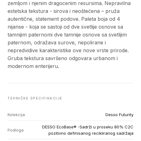
zemljom i njenim dragocenim resursima. Nepravilna
estetska tekstura - sirova i neoštećena – pruža
autentične, statement podove. Paleta boja od 4
nijanse - koja se sastoji od dve svetlije osnove sa
tamnijim paternomi dve tamnije osnove sa svetlijim
paternom, odražava surove, nepolirane i
nepredvidive karakteristike ove nove vrste prirode.
Gruba tekstura savršeno odgovara urbanom i
modernom enterijeru.
TEHNIČKE SPECIFIKACIJE
Kolekcija
Desso Futurity
DESSO EcoBase® -Sadrži u proseku 80% C2C
Podloga
pozitivno definisanog recikliranog sadržaja