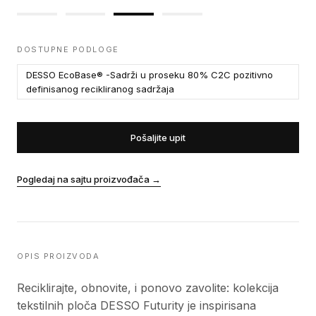
DOSTUPNE PODLOGE
DESSO EcoBase® -Sadrži u proseku 80% C2C pozitivno
definisanog recikliranog sadržaja
Pošaljite upit
Pogledaj na sajtu proizvođača
→
OPIS PROIZVODA
Reciklirajte, obnovite, i ponovo zavolite: kolekcija
tekstilnih ploča DESSO Futurity je inspirisana