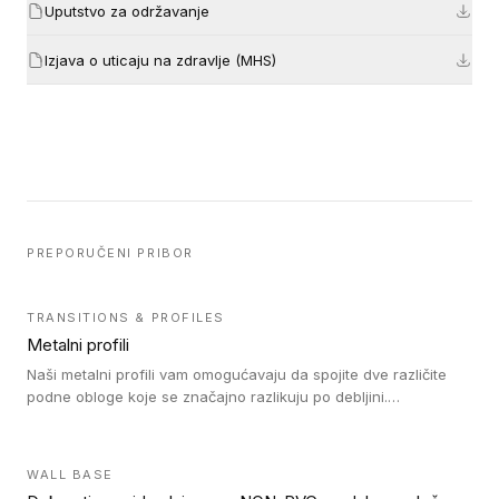
Uputstvo za održavanje
Izjava o uticaju na zdravlje (MHS)
PREPORUČENI PRIBOR
TRANSITIONS & PROFILES
Metalni profili
Naši metalni profili vam omogućavaju da spojite dve različite
podne obloge koje se značajno razlikuju po debljini.
Jednostavni su za ugradnju i ne ometaju kretanje zahvaljujući
velikom nagibu. Mogu da se koriste za ublažavanje razlike u
debljini do 8mm. Naši metalni profili mogu da se koriste u
WALL BASE
oblastima sa velikom cirkulacijom.