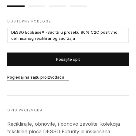
DOSTUPNE PODLOGE
DESSO EcoBase® -Sadrži u proseku 80% C2C pozitivno
definisanog recikliranog sadržaja
Pošaljite upit
Pogledaj na sajtu proizvođača
→
OPIS PROIZVODA
Reciklirajte, obnovite, i ponovo zavolite: kolekcija
tekstilnih ploča DESSO Futurity je inspirisana