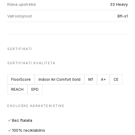
Klasa upotrebe
33 Heavy
Vatrostojnost
Bfl-s1
SERTIFIKATI
SERTIFIKATI KVALITETA
FloorScore
Indoor Air Comfort Gold
M1
A+
CE
REACH
EPD
EKOLOŠKE KARAKTERISTIKE
Bez ftalata
100% reciklabilno