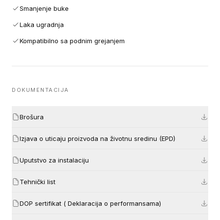
Smanjenje buke
Laka ugradnja
Kompatibilno sa podnim grejanjem
DOKUMENTACIJA
Brošura
Izjava o uticaju proizvoda na životnu sredinu (EPD)
Uputstvo za instalaciju
Tehnički list
DOP sertifikat ( Deklaracija o performansama)