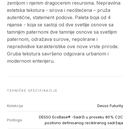
zemljom i njenim dragocenim resursima. Nepravilna
estetska tekstura - sirova i neoštećena – pruža
autentične, statement podove. Paleta boja od 4
nijanse - koja se sastoji od dve svetlije osnove sa
tamnijim paternomi dve tamnije osnove sa svetlijim
paternom, odražava surove, nepolirane i
nepredvidive karakteristike ove nove vrste prirode.
Gruba tekstura savršeno odgovara urbanom i
modernom enterijeru.
TEHNIČKE SPECIFIKACIJE
Kolekcija
Desso Futurity
DESSO EcoBase® -Sadrži u proseku 80% C2C
Podloga
pozitivno definisanog recikliranog sadržaja