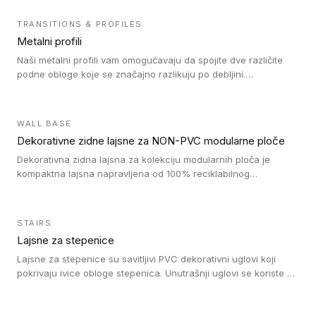
TRANSITIONS & PROFILES
Metalni profili
Naši metalni profili vam omogućavaju da spojite dve različite
podne obloge koje se značajno razlikuju po debljini.
Jednostavni su za ugradnju i ne ometaju kretanje zahvaljujući
velikom nagibu. Mogu da se koriste za ublažavanje razlike u
debljini do 8mm. Naši metalni profili mogu da se koriste u
WALL BASE
oblastima sa velikom cirkulacijom.
Dekorativne zidne lajsne za NON-PVC modularne ploče
Dekorativna zidna lajsna za kolekciju modularnih ploča je
kompaktna lajsna napravljena od 100% reciklabilnog
polistirena, sa najmanje 30% recikliranog materijala.
STAIRS
Lajsne za stepenice
Lajsne za stepenice su savitljivi PVC dekorativni uglovi koji
pokrivaju ivice obloge stepenica. Unutrašnji uglovi se koriste za
zaštitu donjeg dela zida duže stepeništa. Spoljašnji uglovi se
koriste da se zaštite i sakriju ivice obloge stepenica. Ovi uglovi
stepenica su osmišljeni tako da formiraju glatku i atraktivnu