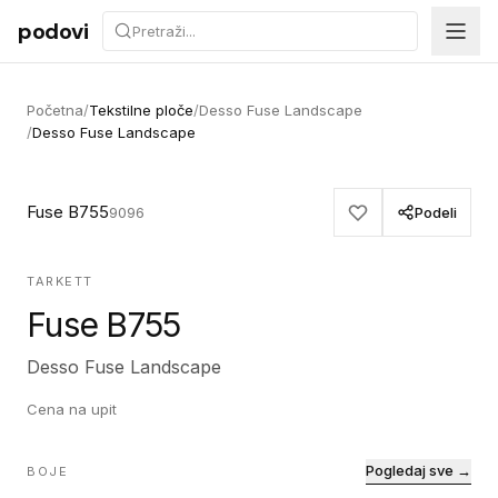
Preskoči na sadržaj
podovi
Početna
/
Tekstilne ploče
/
Desso Fuse Landscape
/
Desso Fuse Landscape
Fuse B755
9096
Podeli
TARKETT
Fuse B755
Desso Fuse Landscape
Cena na upit
Pogledaj sve →
BOJE