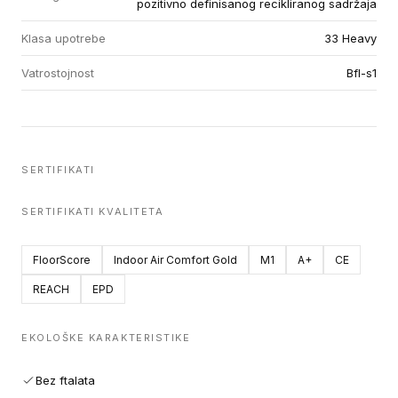
pozitivno definisanog recikliranog sadržaja
Klasa upotrebe
33 Heavy
Vatrostojnost
Bfl-s1
SERTIFIKATI
SERTIFIKATI KVALITETA
FloorScore
Indoor Air Comfort Gold
M1
A+
CE
REACH
EPD
EKOLOŠKE KARAKTERISTIKE
Bez ftalata