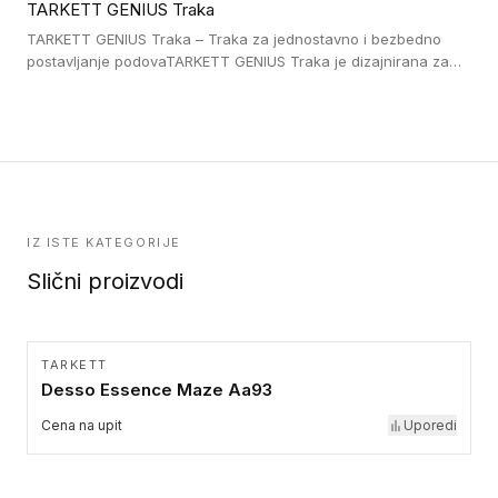
TARKETT GENIUS Traka
pristup i bezbednost osoba sa invaliditetom i sa NF P 98 351
Pristupačnost. Dostupne su u 3 formata: gumene ploče koje se
TARKETT GENIUS Traka – Traka za jednostavno i bezbedno
lepe, poliuertanske samolepljive u kvadratnom i pravougaonom
postavljanje podovaTARKETT GENIUS Traka je dizajnirana za
formatu.
upotrebu kod podovima iz Excellence Genius loose-lay
kolekcije.
IZ ISTE KATEGORIJE
Slični proizvodi
TARKETT
Desso Essence Maze Aa93
Cena na upit
Uporedi