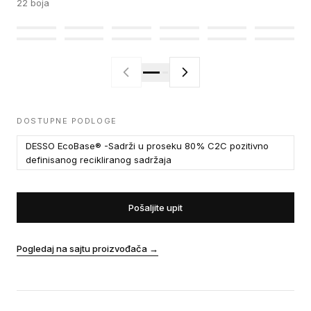
22
boja
DOSTUPNE PODLOGE
DESSO EcoBase® -Sadrži u proseku 80% C2C pozitivno
definisanog recikliranog sadržaja
Pošaljite upit
Pogledaj na sajtu proizvođača
→