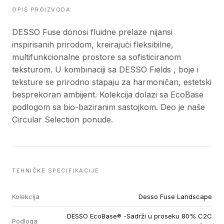
OPIS PROIZVODA
DESSO Fuse donosi fluidne prelaze nijansi
inspirisanih prirodom, kreirajući fleksibilne,
multifunkcionalne prostore sa sofisticiranom
teksturom. U kombinaciji sa DESSO Fields , boje i
teksture se prirodno stapaju za harmoničan, estetski
besprekoran ambijent. Kolekcija dolazi sa EcoBase
podlogom sa bio-baziranim sastojkom. Deo je naše
Circular Selection ponude.
TEHNIČKE SPECIFIKACIJE
Kolekcija
Desso Fuse Landscape
DESSO EcoBase® -Sadrži u proseku 80% C2C
Podloga