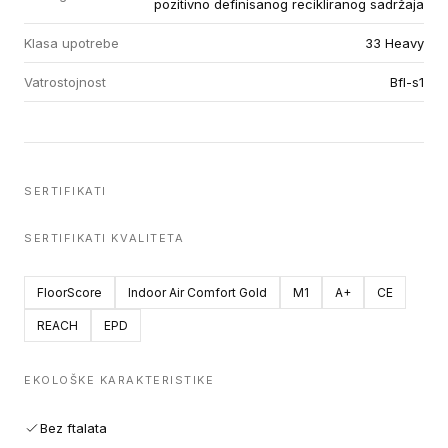
pozitivno definisanog recikliranog sadržaja
Klasa upotrebe
33 Heavy
Vatrostojnost
Bfl-s1
SERTIFIKATI
SERTIFIKATI KVALITETA
FloorScore
Indoor Air Comfort Gold
M1
A+
CE
REACH
EPD
EKOLOŠKE KARAKTERISTIKE
Bez ftalata