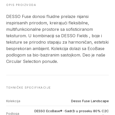
OPIS PROIZVODA
DESSO Fuse donosi fluidne prelaze nijansi
inspirisanih prirodom, kreirajući fleksibilne,
multifunkcionalne prostore sa sofisticiranom
teksturom. U kombinaciji sa DESSO Fields , boje i
teksture se prirodno stapaju za harmoničan, estetski
besprekoran ambijent. Kolekcija dolazi sa EcoBase
podlogom sa bio-baziranim sastojkom. Deo je naše
Circular Selection ponude.
TEHNIČKE SPECIFIKACIJE
Kolekcija
Desso Fuse Landscape
DESSO EcoBase® -Sadrži u proseku 80% C2C
Podloga