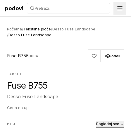
Preskoči na sadržaj
podovi
Početna
/
Tekstilne ploče
/
Desso Fuse Landscape
/
Desso Fuse Landscape
Fuse B755
8804
Podeli
TARKETT
Fuse B755
Desso Fuse Landscape
Cena na upit
Pogledaj sve →
BOJE