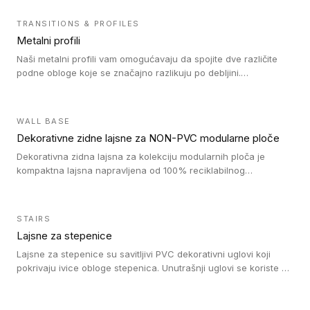
TRANSITIONS & PROFILES
Metalni profili
Naši metalni profili vam omogućavaju da spojite dve različite
podne obloge koje se značajno razlikuju po debljini.
Jednostavni su za ugradnju i ne ometaju kretanje zahvaljujući
velikom nagibu. Mogu da se koriste za ublažavanje razlike u
debljini do 8mm. Naši metalni profili mogu da se koriste u
WALL BASE
oblastima sa velikom cirkulacijom.
Dekorativne zidne lajsne za NON-PVC modularne ploče
Dekorativna zidna lajsna za kolekciju modularnih ploča je
kompaktna lajsna napravljena od 100% reciklabilnog
polistirena, sa najmanje 30% recikliranog materijala.
STAIRS
Lajsne za stepenice
Lajsne za stepenice su savitljivi PVC dekorativni uglovi koji
pokrivaju ivice obloge stepenica. Unutrašnji uglovi se koriste za
zaštitu donjeg dela zida duže stepeništa. Spoljašnji uglovi se
koriste da se zaštite i sakriju ivice obloge stepenica. Ovi uglovi
stepenica su osmišljeni tako da formiraju glatku i atraktivnu