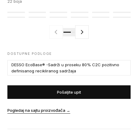
22
boja
DOSTUPNE PODLOGE
DESSO EcoBase® -Sadrži u proseku 80% C2C pozitivno
definisanog recikliranog sadržaja
Pošaljite upit
Pogledaj na sajtu proizvođača
→