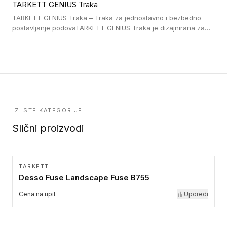
TARKETT GENIUS Traka
pristup i bezbednost osoba sa invaliditetom i sa NF P 98 351
Pristupačnost. Dostupne su u 3 formata: gumene ploče koje se
TARKETT GENIUS Traka – Traka za jednostavno i bezbedno
lepe, poliuertanske samolepljive u kvadratnom i pravougaonom
postavljanje podovaTARKETT GENIUS Traka je dizajnirana za
formatu.
upotrebu kod podovima iz Excellence Genius loose-lay
kolekcije.
IZ ISTE KATEGORIJE
Slični proizvodi
TARKETT
Desso Fuse Landscape Fuse B755
Cena na upit
Uporedi