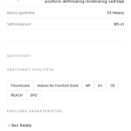
pozitivno definisanog recikliranog sadržaja
Klasa upotrebe
33 Heavy
Vatrostojnost
Bfl-s1
SERTIFIKATI
SERTIFIKATI KVALITETA
FloorScore
Indoor Air Comfort Gold
M1
A+
CE
REACH
EPD
EKOLOŠKE KARAKTERISTIKE
Bez ftalata