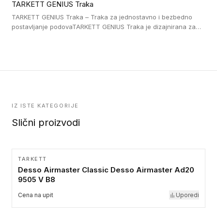
TARKETT GENIUS Traka
pristup i bezbednost osoba sa invaliditetom i sa NF P 98 351
Pristupačnost. Dostupne su u 3 formata: gumene ploče koje se
TARKETT GENIUS Traka – Traka za jednostavno i bezbedno
lepe, poliuertanske samolepljive u kvadratnom i pravougaonom
postavljanje podovaTARKETT GENIUS Traka je dizajnirana za
formatu.
upotrebu kod podovima iz Excellence Genius loose-lay
kolekcije.
IZ ISTE KATEGORIJE
Slični proizvodi
TARKETT
Desso Airmaster Classic Desso Airmaster Ad20
9505 V B8
Cena na upit
Uporedi