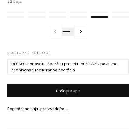
22
boja
DOSTUPNE PODLOGE
DESSO EcoBase® -Sadrži u proseku 80% C2C pozitivno
definisanog recikliranog sadržaja
Pošaljite upit
Pogledaj na sajtu proizvođača
→