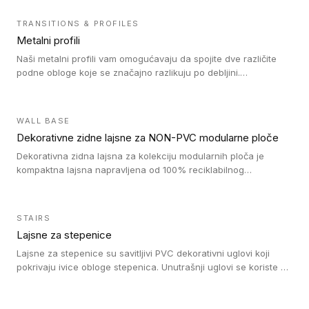
TRANSITIONS & PROFILES
Metalni profili
Naši metalni profili vam omogućavaju da spojite dve različite
podne obloge koje se značajno razlikuju po debljini.
Jednostavni su za ugradnju i ne ometaju kretanje zahvaljujući
velikom nagibu. Mogu da se koriste za ublažavanje razlike u
debljini do 8mm. Naši metalni profili mogu da se koriste u
WALL BASE
oblastima sa velikom cirkulacijom.
Dekorativne zidne lajsne za NON-PVC modularne ploče
Dekorativna zidna lajsna za kolekciju modularnih ploča je
kompaktna lajsna napravljena od 100% reciklabilnog
polistirena, sa najmanje 30% recikliranog materijala.
STAIRS
Lajsne za stepenice
Lajsne za stepenice su savitljivi PVC dekorativni uglovi koji
pokrivaju ivice obloge stepenica. Unutrašnji uglovi se koriste za
zaštitu donjeg dela zida duže stepeništa. Spoljašnji uglovi se
koriste da se zaštite i sakriju ivice obloge stepenica. Ovi uglovi
stepenica su osmišljeni tako da formiraju glatku i atraktivnu