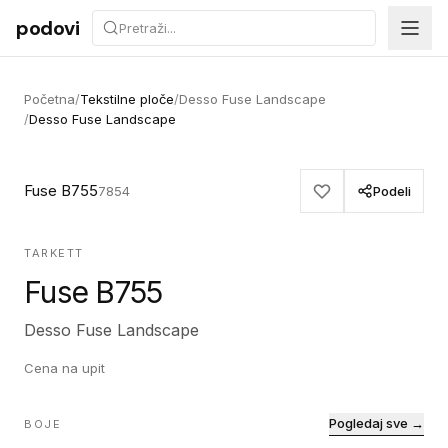
Preskoči na sadržaj
podovi
Početna
/
Tekstilne ploče
/
Desso Fuse Landscape
/
Desso Fuse Landscape
Fuse B755
7854
Podeli
TARKETT
Fuse B755
Desso Fuse Landscape
Cena na upit
Pogledaj sve →
BOJE