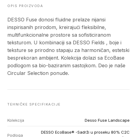
OPIS PROIZVODA
DESSO Fuse donosi fluidne prelaze nijansi
inspirisanih prirodom, kreirajući fleksibilne,
multifunkcionalne prostore sa sofisticiranom
teksturom. U kombinaciji sa DESSO Fields , boje i
teksture se prirodno stapaju za harmoničan, estetski
besprekoran ambijent. Kolekcija dolazi sa EcoBase
podlogom sa bio-baziranim sastojkom. Deo je naše
Circular Selection ponude.
TEHNIČKE SPECIFIKACIJE
Kolekcija
Desso Fuse Landscape
DESSO EcoBase® -Sadrži u proseku 80% C2C
Podloga