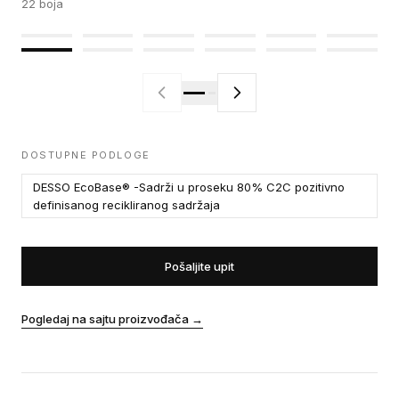
22
boja
DOSTUPNE PODLOGE
DESSO EcoBase® -Sadrži u proseku 80% C2C pozitivno
definisanog recikliranog sadržaja
Pošaljite upit
Pogledaj na sajtu proizvođača
→