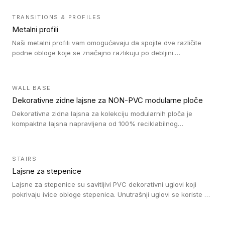
TRANSITIONS & PROFILES
Metalni profili
Naši metalni profili vam omogućavaju da spojite dve različite
podne obloge koje se značajno razlikuju po debljini.
Jednostavni su za ugradnju i ne ometaju kretanje zahvaljujući
velikom nagibu. Mogu da se koriste za ublažavanje razlike u
debljini do 8mm. Naši metalni profili mogu da se koriste u
WALL BASE
oblastima sa velikom cirkulacijom.
Dekorativne zidne lajsne za NON-PVC modularne ploče
Dekorativna zidna lajsna za kolekciju modularnih ploča je
kompaktna lajsna napravljena od 100% reciklabilnog
polistirena, sa najmanje 30% recikliranog materijala.
STAIRS
Lajsne za stepenice
Lajsne za stepenice su savitljivi PVC dekorativni uglovi koji
pokrivaju ivice obloge stepenica. Unutrašnji uglovi se koriste za
zaštitu donjeg dela zida duže stepeništa. Spoljašnji uglovi se
koriste da se zaštite i sakriju ivice obloge stepenica. Ovi uglovi
stepenica su osmišljeni tako da formiraju glatku i atraktivnu