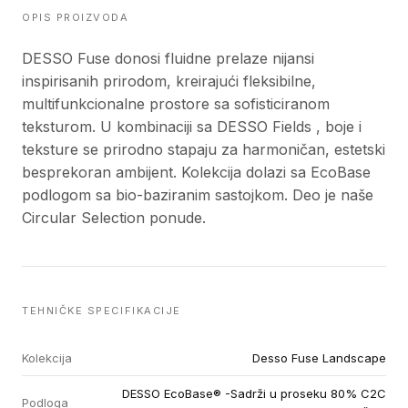
OPIS PROIZVODA
DESSO Fuse donosi fluidne prelaze nijansi
inspirisanih prirodom, kreirajući fleksibilne,
multifunkcionalne prostore sa sofisticiranom
teksturom. U kombinaciji sa DESSO Fields , boje i
teksture se prirodno stapaju za harmoničan, estetski
besprekoran ambijent. Kolekcija dolazi sa EcoBase
podlogom sa bio-baziranim sastojkom. Deo je naše
Circular Selection ponude.
TEHNIČKE SPECIFIKACIJE
Kolekcija
Desso Fuse Landscape
DESSO EcoBase® -Sadrži u proseku 80% C2C
Podloga