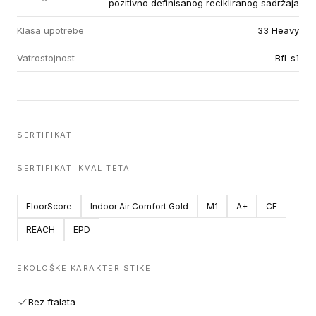
pozitivno definisanog recikliranog sadržaja
Klasa upotrebe
33 Heavy
Vatrostojnost
Bfl-s1
SERTIFIKATI
SERTIFIKATI KVALITETA
FloorScore
Indoor Air Comfort Gold
M1
A+
CE
REACH
EPD
EKOLOŠKE KARAKTERISTIKE
Bez ftalata