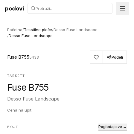
Preskoči na sadržaj
podovi
Početna
/
Tekstilne ploče
/
Desso Fuse Landscape
/
Desso Fuse Landscape
Fuse B755
5433
Podeli
TARKETT
Fuse B755
Desso Fuse Landscape
Cena na upit
Pogledaj sve →
BOJE