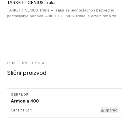
TARKETT GENIUS Traka
pristup i bezbednost osoba sa invaliditetom i sa NF P 98 351
Pristupačnost. Dostupne su u 3 formata: gumene ploče koje se
TARKETT GENIUS Traka – Traka za jednostavno i bezbedno
lepe, poliuertanske samolepljive u kvadratnom i pravougaonom
postavljanje podovaTARKETT GENIUS Traka je dizajnirana za
formatu.
upotrebu kod podovima iz Excellence Genius loose-lay
kolekcije.
IZ ISTE KATEGORIJE
Slični proizvodi
GERFLOR
Armonia 400
Cena na upit
Uporedi