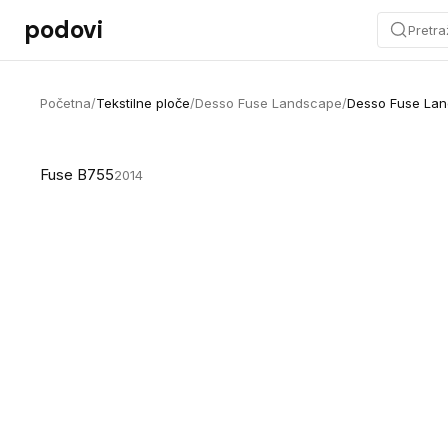
Preskoči na sadržaj
podovi
Pretra
Početna
/
Tekstilne ploče
/
Desso Fuse Landscape
/
Desso Fuse La
Fuse B755
2014