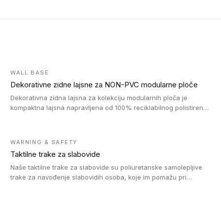
WALL BASE
Dekorativne zidne lajsne za NON-PVC modularne ploče
Dekorativna zidna lajsna za kolekciju modularnih ploča je
kompaktna lajsna napravljena od 100% reciklabilnog polistirena,
sa najmanje 30% recikliranog materijala.
WARNING & SAFETY
Taktilne trake za slabovide
Naše taktilne trake za slabovide su poliuretanske samolepljive
trake za navođenje slabovidih osoba, koje im pomažu pri
kretanju u prostoru. Ravne trake omogućavaju slabovidim
osobama da prate putanju pomoću belog štapa. Ove taktilne
trake su kompatibilne sa homogenim i heterogenim vinilnim
podovima, LVT lepljenim pločicama i linoleumom.