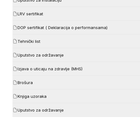
LRV sertifikat
DOP sertifikat ( Deklaracija o performansama)
Tehnički list
Uputstvo za održavanje
Izjava o uticaju na zdravlje (MHS)
Brošura
Knjiga uzoraka
Uputstvo za održavanje