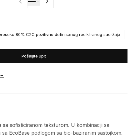
roseku 80% C2C pozitivno definisanog recikliranog sadržaja
Pošaljite upit
→
e sa sofisticiranom teksturom. U kombinaciji sa
azi sa EcoBase podlogom sa bio-baziranim sastojkom.