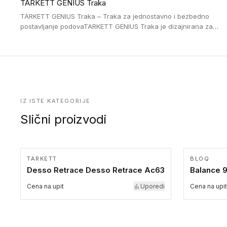
TARKETT GENIUS Traka
uglom, sa poluprečnikom savijanja od 2R za stepenice više od
16 cm. Poste i verzije od aluminijuma za oblasti pod visokim
TARKETT GENIUS Traka – Traka za jednostavno i bezbedno
opterećenjem. Postavljaju se na postojeći pod. Veoma su
postavljanje podovaTARKETT GENIUS Traka je dizajnirana za
dekorativne i pružaju elegantan vizuelni izgled.
upotrebu kod podovima iz Excellence Genius loose-lay
kolekcije.
IZ ISTE KATEGORIJE
Slični proizvodi
TARKETT
BLOQ
Desso Retrace Desso Retrace Ac63
Balance 
Cena na upit
Uporedi
Cena na upit