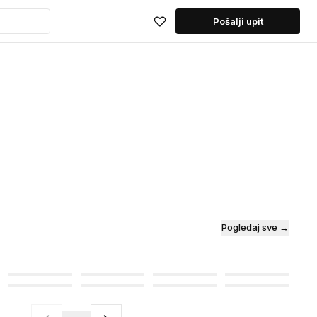
Pošalji upit
Pogledaj sve →