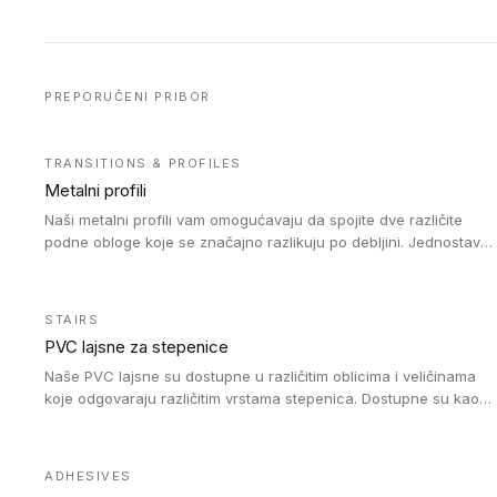
PREPORUČENI PRIBOR
TRANSITIONS & PROFILES
Metalni profili
Naši metalni profili vam omogućavaju da spojite dve različite
podne obloge koje se značajno razlikuju po debljini. Jednostavni
su za ugradnju i ne ometaju kretanje zahvaljujući velikom
nagibu. Mogu da se koriste za ublažavanje razlike u debljini do
8mm. Naši metalni profili mogu da se koriste u oblastima sa
STAIRS
velikom cirkulacijom.
PVC lajsne za stepenice
Naše PVC lajsne su dostupne u različitim oblicima i veličinama
koje odgovaraju različitim vrstama stepenica. Dostupne su kao
PVC oble ili blago zaobljene sa poluprečnikom savijanja od 8R.
Jednostavne su za ugradnu zahvaljujući savitljivoj strukturi i
kompatibilne sa heterogenim i homogenim vinilnim podovima u
ADHESIVES
rolnama. Naše PVC lajsne su dostupne i u varijanti sa ravnim