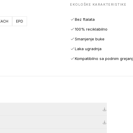
EKOLOŠKE KARAKTERISTIKE
Bez ftalata
EACH
EPD
100% reciklabilno
Smanjenje buke
Laka ugradnja
Kompatibilno sa podnim grejan