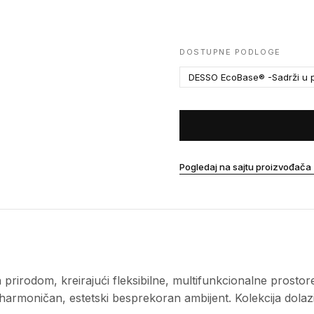
DOSTUPNE PODLOGE
DESSO EcoBase® -Sadrži u p
Pogledaj na sajtu proizvođača
 prirodom, kreirajući fleksibilne, multifunkcionalne prostor
a harmoničan, estetski besprekoran ambijent. Kolekcija dol