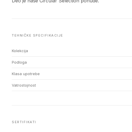
Deo je naše Circular Selection ponude.
TEHNIČKE SPECIFIKACIJE
Kolekcija
Podloga
Klasa upotrebe
Vatrostojnost
SERTIFIKATI