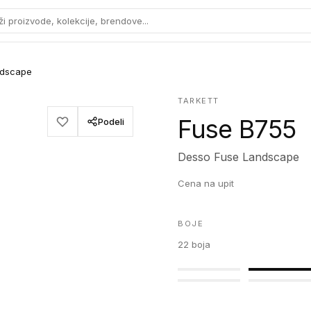
ži proizvode, kolekcije, brendove...
ndscape
TARKETT
Fuse B755
Podeli
Desso Fuse Landscape
Cena na upit
BOJE
22
boja