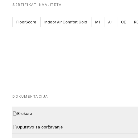
SERTIFIKATI KVALITETA
FloorScore
Indoor Air Comfort Gold
M1
A+
CE
R
DOKUMENTACIJA
Brošura
Uputstvo za održavanje