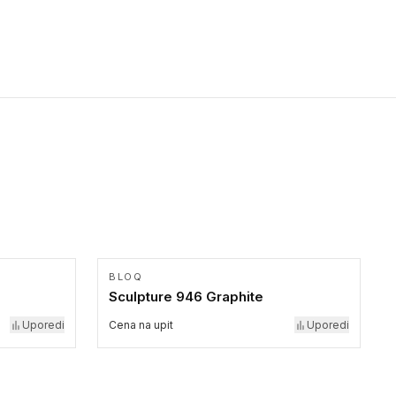
bezbednost osoba sa invaliditetom i sa NF P 98 351
Pristupačnost. Dostupne su u 3 formata: gumene ploče koje se
lepe, poliuertanske samolepljive u kvadratnom i pravougaonom
formatu.
BLOQ
Sculpture 946 Graphite
Uporedi
Cena na upit
Uporedi