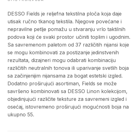
DESSO Fields je reljefna tekstilna ploča koja daje
utisak ručno tkanog tekstila. Njegove povećane i
nepravilne petlje pomažu u stvaranju vrlo taktilnih
podova koji će svaki prostor učiniti toplim i ugodnim.
Sa savremenom paletom od 37 različitih nijansi koje
se mogu kombinovati za postizanje jedinstvenih
rezultata, dizajneri mogu odabrati kombinaciju
različitih neutralnih tonova ili uparivanje svetlih boja
sa začinjenijim nijansama za bogat estetski izgled.
Dodatno proširujući asortiman, Fields se može
savršeno kombinovati sa DESSO Linon kolekcijom,
objedinjujući različite teksture za savremeni izgled i
osećaj, istovremeno proširujući mogućnosti boja na
ukupno 55.