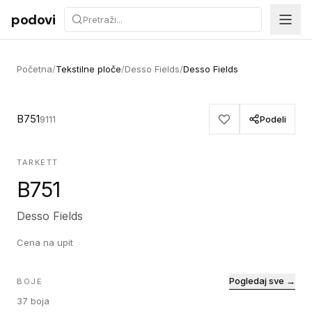
Preskoči na sadržaj
podovi
Početna
/
Tekstilne ploče
/
Desso Fields
/
Desso Fields
B751
9111
Podeli
TARKETT
B751
Desso Fields
Cena na upit
Pogledaj sve →
BOJE
37
boja