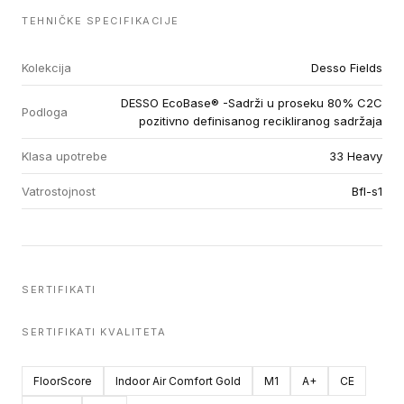
TEHNIČKE SPECIFIKACIJE
Kolekcija
Desso Fields
DESSO EcoBase® -Sadrži u proseku 80% C2C
Podloga
pozitivno definisanog recikliranog sadržaja
Klasa upotrebe
33 Heavy
Vatrostojnost
Bfl-s1
SERTIFIKATI
SERTIFIKATI KVALITETA
FloorScore
Indoor Air Comfort Gold
M1
A+
CE