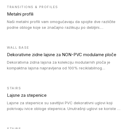
TRANSITIONS & PROFILES
Metalni profili
Naši metalni profili vam omogućavaju da spojite dve različite
podne obloge koje se značajno razlikuju po debljini.
Jednostavni su za ugradnju i ne ometaju kretanje zahvaljujući
velikom nagibu. Mogu da se koriste za ublažavanje razlike u
debljini do 8mm. Naši metalni profili mogu da se koriste u
WALL BASE
oblastima sa velikom cirkulacijom.
Dekorativne zidne lajsne za NON-PVC modularne ploče
Dekorativna zidna lajsna za kolekciju modularnih ploča je
kompaktna lajsna napravljena od 100% reciklabilnog
polistirena, sa najmanje 30% recikliranog materijala.
STAIRS
Lajsne za stepenice
Lajsne za stepenice su savitljivi PVC dekorativni uglovi koji
pokrivaju ivice obloge stepenica. Unutrašnji uglovi se koriste za
zaštitu donjeg dela zida duže stepeništa. Spoljašnji uglovi se
koriste da se zaštite i sakriju ivice obloge stepenica. Ovi uglovi
stepenica su osmišljeni tako da formiraju glatku i atraktivnu
STAIRS