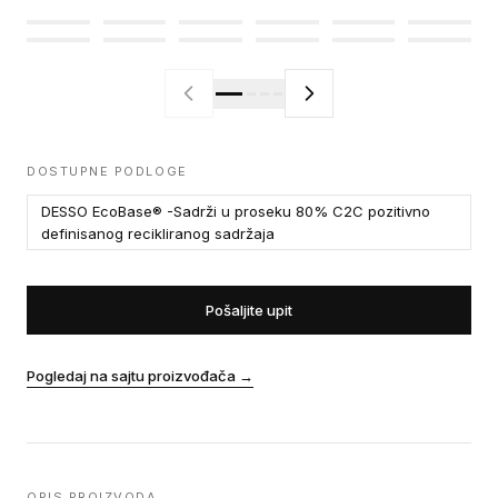
DOSTUPNE PODLOGE
DESSO EcoBase® -Sadrži u proseku 80% C2C pozitivno
definisanog recikliranog sadržaja
Pošaljite upit
Pogledaj na sajtu proizvođača
→
OPIS PROIZVODA