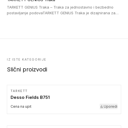
pristup i bezbednost osoba sa invaliditetom i sa NF P 98 351
Pristupačnost. Dostupne su u 3 formata: gumene ploče koje se
TARKETT GENIUS Traka – Traka za jednostavno i bezbedno
lepe, poliuertanske samolepljive u kvadratnom i pravougaonom
postavljanje podovaTARKETT GENIUS Traka je dizajnirana za
formatu.
upotrebu kod podovima iz Excellence Genius loose-lay
kolekcije.
IZ ISTE KATEGORIJE
Slični proizvodi
TARKETT
Desso Fields B751
Cena na upit
Uporedi