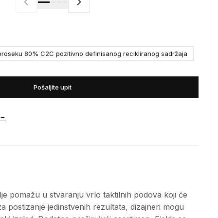
roseku 80% C2C pozitivno definisanog recikliranog sadržaja
Pošaljite upit
→
lje pomažu u stvaranju vrlo taktilnih podova koji će
a postizanje jedinstvenih rezultata, dizajneri mogu