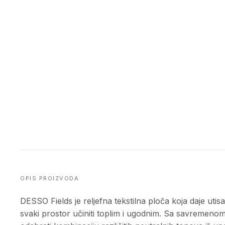
OPIS PROIZVODA
DESSO Fields je reljefna tekstilna ploča koja daje utis
svaki prostor učiniti toplim i ugodnim. Sa savremenom 