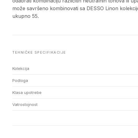
odabrati kombinaciju različitih neutralnih tonova ili up
može savršeno kombinovati sa DESSO Linon kolekcijom, o
ukupno 55.
TEHNIČKE SPECIFIKACIJE
Kolekcija
Podloga
Klasa upotrebe
Vatrostojnost