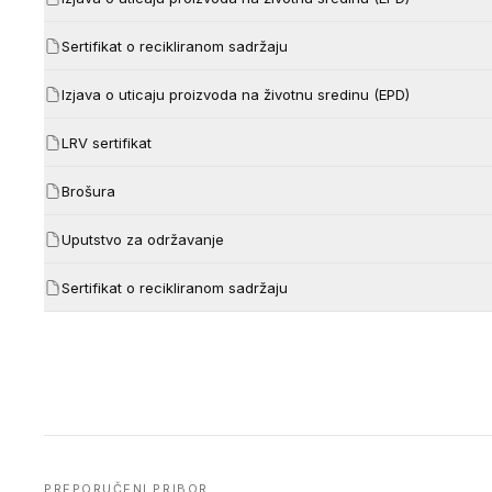
Sertifikat o recikliranom sadržaju
Izjava o uticaju proizvoda na životnu sredinu (EPD)
LRV sertifikat
Brošura
Uputstvo za održavanje
Sertifikat o recikliranom sadržaju
PREPORUČENI PRIBOR