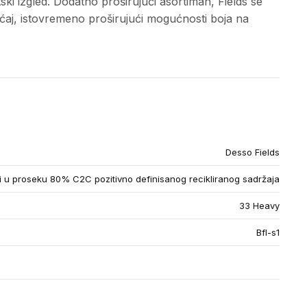
ski izgled. Dodatno proširujući asortiman, Fields se
́aj, istovremeno proširujući mogućnosti boja na
Desso Fields
u proseku 80% C2C pozitivno definisanog recikliranog sadržaja
33 Heavy
Bfl-s1