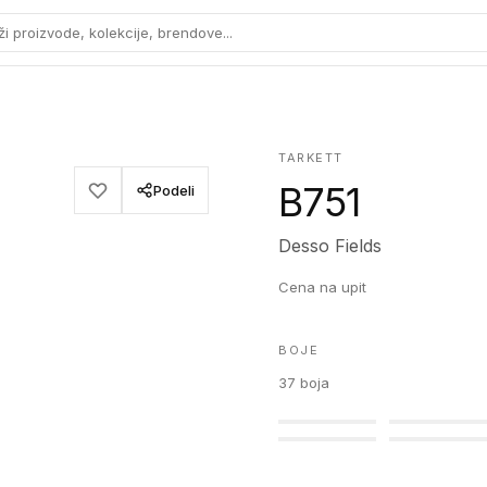
ži proizvode, kolekcije, brendove...
TARKETT
B751
Podeli
Desso Fields
Cena na upit
BOJE
37
boja