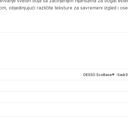
arivanje svetlih boja sa začinjenijim nijansama za bogat estet
bjedinjujući različite teksture za savremeni izgled i osec
DESSO EcoBase® -Sadrži 