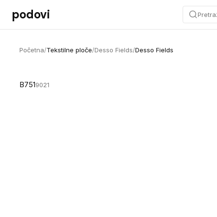
Preskoči na sadržaj
podovi
Pretra
Početna
/
Tekstilne ploče
/
Desso Fields
/
Desso Fields
B751
9021