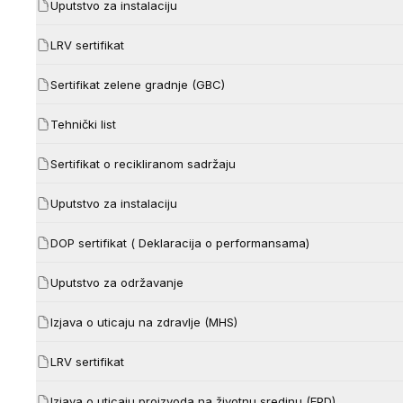
Uputstvo za instalaciju
LRV sertifikat
Sertifikat zelene gradnje (GBC)
Tehnički list
Sertifikat o recikliranom sadržaju
Uputstvo za instalaciju
DOP sertifikat ( Deklaracija o performansama)
Uputstvo za održavanje
Izjava o uticaju na zdravlje (MHS)
LRV sertifikat
Izjava o uticaju proizvoda na životnu sredinu (EPD)