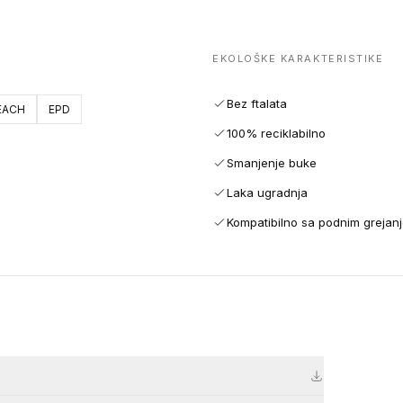
EKOLOŠKE KARAKTERISTIKE
Bez ftalata
EACH
EPD
100% reciklabilno
Smanjenje buke
Laka ugradnja
Kompatibilno sa podnim grejan