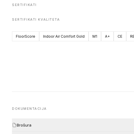
SERTIFIKATI
SERTIFIKATI KVALITETA
FloorScore
Indoor Air Comfort Gold
M1
A+
CE
R
DOKUMENTACIJA
Brošura