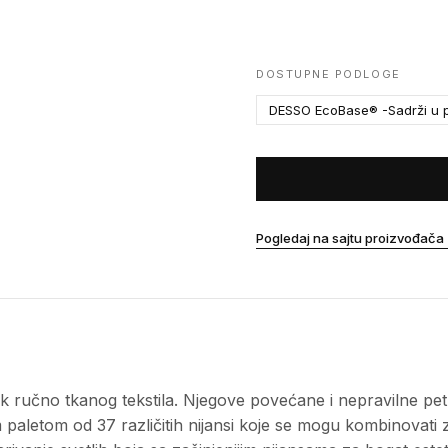
DOSTUPNE PODLOGE
DESSO EcoBase® -Sadrži u p
Pogledaj na sajtu proizvođača
ak ručno tkanog tekstila. Njegove povećane i nepravilne pet
paletom od 37 različitih nijansi koje se mogu kombinovati z