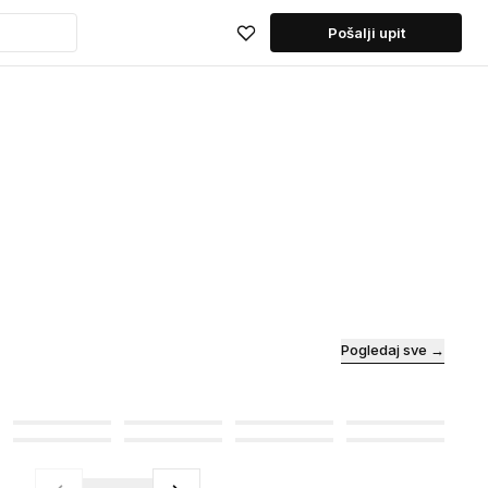
Pošalji upit
Pogledaj sve →