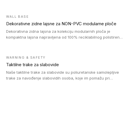
WALL BASE
Dekorativne zidne lajsne za NON-PVC modularne ploče
Dekorativna zidna lajsna za kolekciju modularnih ploča je
kompaktna lajsna napravljena od 100% reciklabilnog polistirena,
sa najmanje 30% recikliranog materijala.
WARNING & SAFETY
Taktilne trake za slabovide
Naše taktilne trake za slabovide su poliuretanske samolepljive
trake za navođenje slabovidih osoba, koje im pomažu pri
kretanju u prostoru. Ravne trake omogućavaju slabovidim
osobama da prate putanju pomoću belog štapa. Ove taktilne
trake su kompatibilne sa homogenim i heterogenim vinilnim
podovima, LVT lepljenim pločicama i linoleumom.