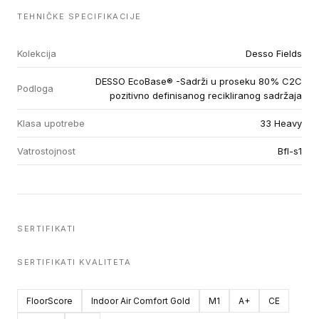
TEHNIČKE SPECIFIKACIJE
Kolekcija
Desso Fields
DESSO EcoBase® -Sadrži u proseku 80% C2C
Podloga
pozitivno definisanog recikliranog sadržaja
Klasa upotrebe
33 Heavy
Vatrostojnost
Bfl-s1
SERTIFIKATI
SERTIFIKATI KVALITETA
FloorScore
Indoor Air Comfort Gold
M1
A+
CE