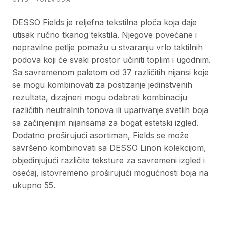
DESSO Fields je reljefna tekstilna ploča koja daje
utisak ručno tkanog tekstila. Njegove povećane i
nepravilne petlje pomažu u stvaranju vrlo taktilnih
podova koji će svaki prostor učiniti toplim i ugodnim.
Sa savremenom paletom od 37 različitih nijansi koje
se mogu kombinovati za postizanje jedinstvenih
rezultata, dizajneri mogu odabrati kombinaciju
različitih neutralnih tonova ili uparivanje svetlih boja
sa začinjenijim nijansama za bogat estetski izgled.
Dodatno proširujući asortiman, Fields se može
savršeno kombinovati sa DESSO Linon kolekcijom,
objedinjujući različite teksture za savremeni izgled i
osećaj, istovremeno proširujući mogućnosti boja na
ukupno 55.