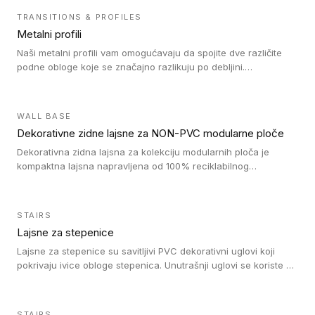
TRANSITIONS & PROFILES
Metalni profili
Naši metalni profili vam omogućavaju da spojite dve različite
podne obloge koje se značajno razlikuju po debljini.
Jednostavni su za ugradnju i ne ometaju kretanje zahvaljujući
velikom nagibu. Mogu da se koriste za ublažavanje razlike u
debljini do 8mm. Naši metalni profili mogu da se koriste u
WALL BASE
oblastima sa velikom cirkulacijom.
Dekorativne zidne lajsne za NON-PVC modularne ploče
Dekorativna zidna lajsna za kolekciju modularnih ploča je
kompaktna lajsna napravljena od 100% reciklabilnog
polistirena, sa najmanje 30% recikliranog materijala.
STAIRS
Lajsne za stepenice
Lajsne za stepenice su savitljivi PVC dekorativni uglovi koji
pokrivaju ivice obloge stepenica. Unutrašnji uglovi se koriste za
zaštitu donjeg dela zida duže stepeništa. Spoljašnji uglovi se
koriste da se zaštite i sakriju ivice obloge stepenica. Ovi uglovi
stepenica su osmišljeni tako da formiraju glatku i atraktivnu
STAIRS