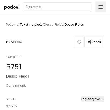
Preskoči na sadržaj
podovi
Početna
/
Tekstilne ploče
/
Desso Fields
/
Desso Fields
B751
8904
Podeli
TARKETT
B751
Desso Fields
Cena na upit
Pogledaj sve →
BOJE
37
boja