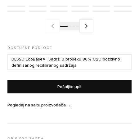
DOSTUPNE PODLOGE
DESSO EcoBase® -Sadrži u proseku 80% C2C pozitivno
definisanog recikliranog sadržaja
Pošaljite upit
Pogledaj na sajtu proizvođača
→
OPIS PROIZVODA