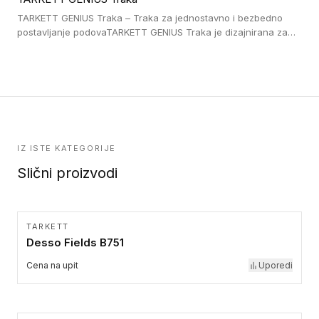
pristup i bezbednost osoba sa invaliditetom i sa NF P 98 351
Pristupačnost. Dostupne su u 3 formata: gumene ploče koje se
TARKETT GENIUS Traka – Traka za jednostavno i bezbedno
lepe, poliuertanske samolepljive u kvadratnom i pravougaonom
postavljanje podovaTARKETT GENIUS Traka je dizajnirana za
formatu.
upotrebu kod podovima iz Excellence Genius loose-lay
kolekcije.
IZ ISTE KATEGORIJE
Slični proizvodi
TARKETT
Desso Fields B751
Cena na upit
Uporedi