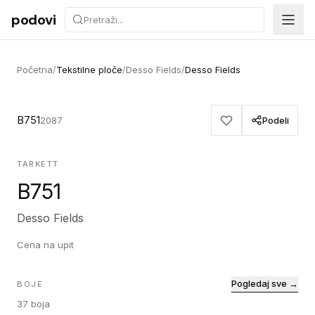
Preskoči na sadržaj
podovi
Početna
/
Tekstilne ploče
/
Desso Fields
/
Desso Fields
B751
2087
Podeli
TARKETT
B751
Desso Fields
Cena na upit
Pogledaj sve →
BOJE
37
boja