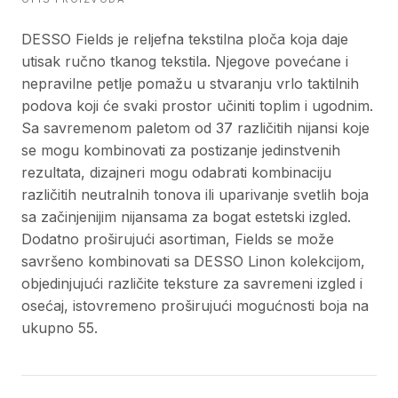
DESSO Fields je reljefna tekstilna ploča koja daje
utisak ručno tkanog tekstila. Njegove povećane i
nepravilne petlje pomažu u stvaranju vrlo taktilnih
podova koji će svaki prostor učiniti toplim i ugodnim.
Sa savremenom paletom od 37 različitih nijansi koje
se mogu kombinovati za postizanje jedinstvenih
rezultata, dizajneri mogu odabrati kombinaciju
različitih neutralnih tonova ili uparivanje svetlih boja
sa začinjenijim nijansama za bogat estetski izgled.
Dodatno proširujući asortiman, Fields se može
savršeno kombinovati sa DESSO Linon kolekcijom,
objedinjujući različite teksture za savremeni izgled i
osećaj, istovremeno proširujući mogućnosti boja na
ukupno 55.