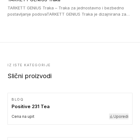
pristup i bezbednost osoba sa invaliditetom i sa NF P 98 351
Pristupačnost. Dostupne su u 3 formata: gumene ploče koje se
TARKETT GENIUS Traka – Traka za jednostavno i bezbedno
lepe, poliuertanske samolepljive u kvadratnom i pravougaonom
postavljanje podovaTARKETT GENIUS Traka je dizajnirana za
formatu.
upotrebu kod podovima iz Excellence Genius loose-lay
kolekcije.
IZ ISTE KATEGORIJE
Slični proizvodi
BLOQ
Positive 231 Tea
Cena na upit
Uporedi