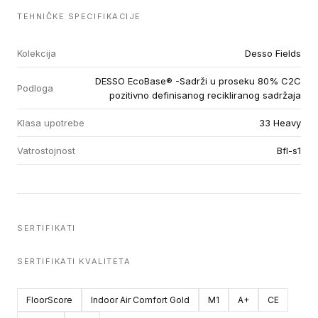
TEHNIČKE SPECIFIKACIJE
Kolekcija
Desso Fields
DESSO EcoBase® -Sadrži u proseku 80% C2C
Podloga
pozitivno definisanog recikliranog sadržaja
Klasa upotrebe
33 Heavy
Vatrostojnost
Bfl-s1
SERTIFIKATI
SERTIFIKATI KVALITETA
FloorScore
Indoor Air Comfort Gold
M1
A+
CE