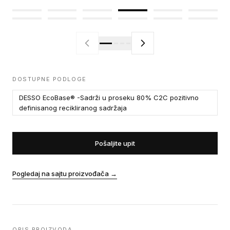
DOSTUPNE PODLOGE
DESSO EcoBase® -Sadrži u proseku 80% C2C pozitivno
definisanog recikliranog sadržaja
Pošaljite upit
Pogledaj na sajtu proizvođača
→
OPIS PROIZVODA