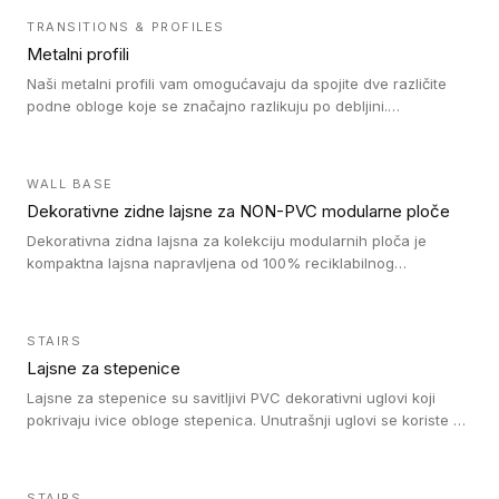
TRANSITIONS & PROFILES
Metalni profili
Naši metalni profili vam omogućavaju da spojite dve različite
podne obloge koje se značajno razlikuju po debljini.
Jednostavni su za ugradnju i ne ometaju kretanje zahvaljujući
velikom nagibu. Mogu da se koriste za ublažavanje razlike u
debljini do 8mm. Naši metalni profili mogu da se koriste u
WALL BASE
oblastima sa velikom cirkulacijom.
Dekorativne zidne lajsne za NON-PVC modularne ploče
Dekorativna zidna lajsna za kolekciju modularnih ploča je
kompaktna lajsna napravljena od 100% reciklabilnog
polistirena, sa najmanje 30% recikliranog materijala.
STAIRS
Lajsne za stepenice
Lajsne za stepenice su savitljivi PVC dekorativni uglovi koji
pokrivaju ivice obloge stepenica. Unutrašnji uglovi se koriste za
zaštitu donjeg dela zida duže stepeništa. Spoljašnji uglovi se
koriste da se zaštite i sakriju ivice obloge stepenica. Ovi uglovi
stepenica su osmišljeni tako da formiraju glatku i atraktivnu
STAIRS