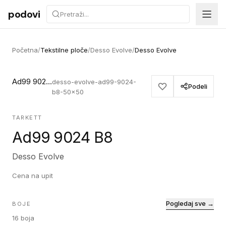
Preskoči na sadržaj
podovi
Početna
/
Tekstilne ploče
/
Desso Evolve
/
Desso Evolve
Ad99 9024 B8
desso-evolve-ad99-9024-
Podeli
b8-50x50
TARKETT
Ad99 9024 B8
Desso Evolve
Cena na upit
Pogledaj sve →
BOJE
16
boja