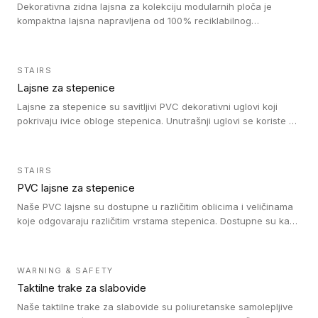
Dekorativna zidna lajsna za kolekciju modularnih ploča je
kompaktna lajsna napravljena od 100% reciklabilnog
polistirena, sa najmanje 30% recikliranog materijala.
STAIRS
Lajsne za stepenice
Lajsne za stepenice su savitljivi PVC dekorativni uglovi koji
pokrivaju ivice obloge stepenica. Unutrašnji uglovi se koriste za
zaštitu donjeg dela zida duže stepeništa. Spoljašnji uglovi se
koriste da se zaštite i sakriju ivice obloge stepenica. Ovi uglovi
stepenica su osmišljeni tako da formiraju glatku i atraktivnu
STAIRS
ivicu. Kompatibilni su sa heterogenim i homogenim vinilnim
PVC lajsne za stepenice
podovima i Tarkett Tapiflex oblogama za stepenice.
Naše PVC lajsne su dostupne u različitim oblicima i veličinama
koje odgovaraju različitim vrstama stepenica. Dostupne su kao
PVC oble ili blago zaobljene sa poluprečnikom savijanja od 8R.
Jednostavne su za ugradnu zahvaljujući savitljivoj strukturi i
kompatibilne sa heterogenim i homogenim vinilnim podovima u
WARNING & SAFETY
rolnama. Naše PVC lajsne su dostupne i u varijanti sa ravnim
Taktilne trake za slabovide
uglom, sa poluprečnikom savijanja od 2R za stepenice više od
16 cm. Poste i verzije od aluminijuma za oblasti pod visokim
Naše taktilne trake za slabovide su poliuretanske samolepljive