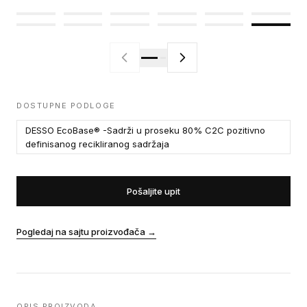
DOSTUPNE PODLOGE
DESSO EcoBase® -Sadrži u proseku 80% C2C pozitivno
definisanog recikliranog sadržaja
Pošaljite upit
Pogledaj na sajtu proizvođača
→
OPIS PROIZVODA