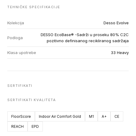
TEHNIČKE SPECIFIKACIJE
Kolekcija
Desso Evolve
DESSO EcoBase® -Sadrži u proseku 80% C2C
Podloga
pozitivno definisanog recikliranog sadržaja
Klasa upotrebe
33 Heavy
SERTIFIKATI
SERTIFIKATI KVALITETA
FloorScore
Indoor Air Comfort Gold
M1
A+
CE
REACH
EPD