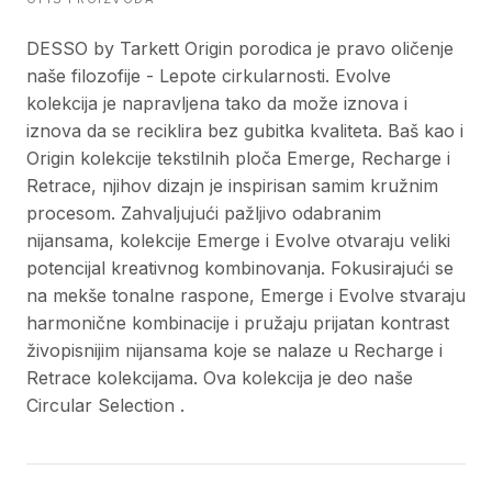
DESSO by Tarkett Origin porodica je pravo oličenje
naše filozofije - Lepote cirkularnosti. Evolve
kolekcija je napravljena tako da može iznova i
iznova da se reciklira bez gubitka kvaliteta. Baš kao i
Origin kolekcije tekstilnih ploča Emerge, Recharge i
Retrace, njihov dizajn je inspirisan samim kružnim
procesom. Zahvaljujući pažljivo odabranim
nijansama, kolekcije Emerge i Evolve otvaraju veliki
potencijal kreativnog kombinovanja. Fokusirajući se
na mekše tonalne raspone, Emerge i Evolve stvaraju
harmonične kombinacije i pružaju prijatan kontrast
živopisnijim nijansama koje se nalaze u Recharge i
Retrace kolekcijama. Ova kolekcija je deo naše
Circular Selection .