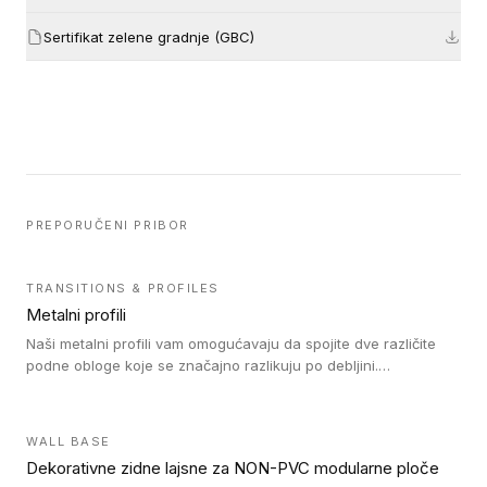
Sertifikat zelene gradnje (GBC)
PREPORUČENI PRIBOR
TRANSITIONS & PROFILES
Metalni profili
Naši metalni profili vam omogućavaju da spojite dve različite
podne obloge koje se značajno razlikuju po debljini.
Jednostavni su za ugradnju i ne ometaju kretanje zahvaljujući
velikom nagibu. Mogu da se koriste za ublažavanje razlike u
debljini do 8mm. Naši metalni profili mogu da se koriste u
WALL BASE
oblastima sa velikom cirkulacijom.
Dekorativne zidne lajsne za NON-PVC modularne ploče