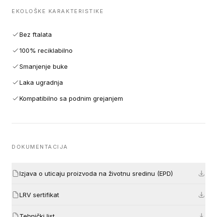
EKOLOŠKE KARAKTERISTIKE
Bez ftalata
100% reciklabilno
Smanjenje buke
Laka ugradnja
Kompatibilno sa podnim grejanjem
DOKUMENTACIJA
Izjava o uticaju proizvoda na životnu sredinu (EPD)
LRV sertifikat
Tehnički list