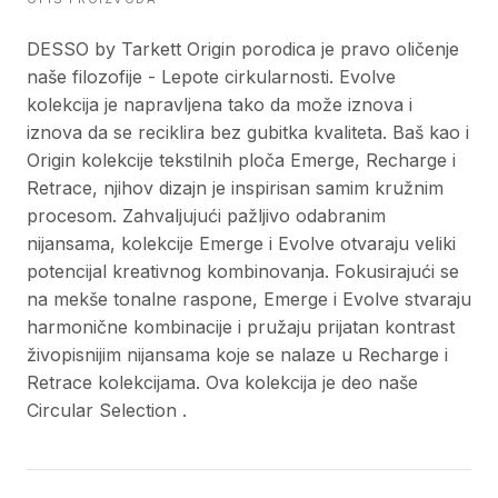
DESSO by Tarkett Origin porodica je pravo oličenje
naše filozofije - Lepote cirkularnosti. Evolve
kolekcija je napravljena tako da može iznova i
iznova da se reciklira bez gubitka kvaliteta. Baš kao i
Origin kolekcije tekstilnih ploča Emerge, Recharge i
Retrace, njihov dizajn je inspirisan samim kružnim
procesom. Zahvaljujući pažljivo odabranim
nijansama, kolekcije Emerge i Evolve otvaraju veliki
potencijal kreativnog kombinovanja. Fokusirajući se
na mekše tonalne raspone, Emerge i Evolve stvaraju
harmonične kombinacije i pružaju prijatan kontrast
živopisnijim nijansama koje se nalaze u Recharge i
Retrace kolekcijama. Ova kolekcija je deo naše
Circular Selection .