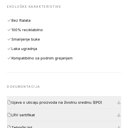
EKOLOŠKE KARAKTERISTIKE
Bez ftalata
100% reciklabilno
Smanjenje buke
Laka ugradnja
Kompatibilno sa podnim grejanjem
DOKUMENTACIJA
Izjava o uticaju proizvoda na životnu sredinu (EPD)
LRV sertifikat
Tehnički list