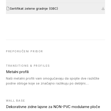
Sertifikat zelene gradnje (GBC)
PREPORUČENI PRIBOR
TRANSITIONS & PROFILES
Metalni profili
Naši metalni profili vam omogućavaju da spojite dve različite
podne obloge koje se značajno razlikuju po debljini.
Jednostavni su za ugradnju i ne ometaju kretanje zahvaljujući
velikom nagibu. Mogu da se koriste za ublažavanje razlike u
debljini do 8mm. Naši metalni profili mogu da se koriste u
WALL BASE
oblastima sa velikom cirkulacijom.
Dekorativne zidne lajsne za NON-PVC modularne ploče