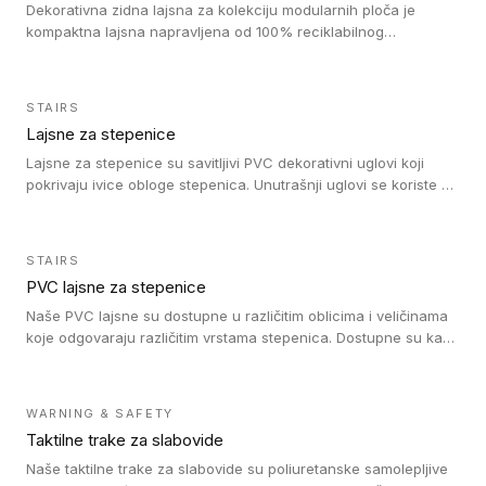
Dekorativna zidna lajsna za kolekciju modularnih ploča je
kompaktna lajsna napravljena od 100% reciklabilnog
polistirena, sa najmanje 30% recikliranog materijala.
STAIRS
Lajsne za stepenice
Lajsne za stepenice su savitljivi PVC dekorativni uglovi koji
pokrivaju ivice obloge stepenica. Unutrašnji uglovi se koriste za
zaštitu donjeg dela zida duže stepeništa. Spoljašnji uglovi se
koriste da se zaštite i sakriju ivice obloge stepenica. Ovi uglovi
stepenica su osmišljeni tako da formiraju glatku i atraktivnu
STAIRS
ivicu. Kompatibilni su sa heterogenim i homogenim vinilnim
PVC lajsne za stepenice
podovima i Tarkett Tapiflex oblogama za stepenice.
Naše PVC lajsne su dostupne u različitim oblicima i veličinama
koje odgovaraju različitim vrstama stepenica. Dostupne su kao
PVC oble ili blago zaobljene sa poluprečnikom savijanja od 8R.
Jednostavne su za ugradnu zahvaljujući savitljivoj strukturi i
kompatibilne sa heterogenim i homogenim vinilnim podovima u
WARNING & SAFETY
rolnama. Naše PVC lajsne su dostupne i u varijanti sa ravnim
Taktilne trake za slabovide
uglom, sa poluprečnikom savijanja od 2R za stepenice više od
16 cm. Poste i verzije od aluminijuma za oblasti pod visokim
Naše taktilne trake za slabovide su poliuretanske samolepljive