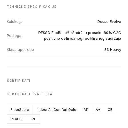
TEHNIČKE SPECIFIKACIJE
Kolekcija
Desso Evolve
DESSO EcoBase® -Sadrži u proseku 80% C2C
Podloga
pozitivno definisanog recikliranog sadržaja
Klasa upotrebe
33 Heavy
SERTIFIKATI
SERTIFIKATI KVALITETA
FloorScore
Indoor Air Comfort Gold
M1
A+
CE
REACH
EPD