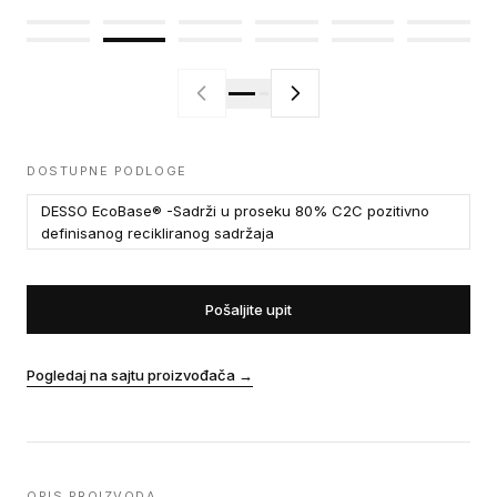
DOSTUPNE PODLOGE
DESSO EcoBase® -Sadrži u proseku 80% C2C pozitivno
definisanog recikliranog sadržaja
Pošaljite upit
Pogledaj na sajtu proizvođača
→
OPIS PROIZVODA