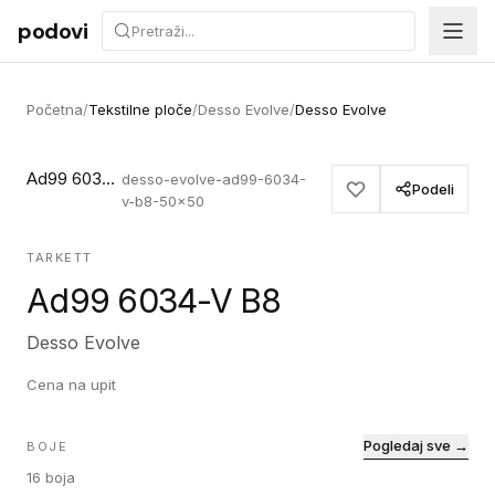
Preskoči na sadržaj
podovi
Početna
/
Tekstilne ploče
/
Desso Evolve
/
Desso Evolve
Ad99 6034-V B8
desso-evolve-ad99-6034-
Podeli
v-b8-50x50
TARKETT
Ad99 6034-V B8
Desso Evolve
Cena na upit
Pogledaj sve →
BOJE
16
boja