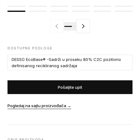
DOSTUPNE PODLOGE
DESSO EcoBase® -Sadrži u proseku 80% C2C pozitivno
definisanog recikliranog sadržaja
Pošaljite upit
Pogledaj na sajtu proizvođača
→
OPIS PROIZVODA