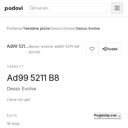
Preskoči na sadržaj
podovi
Početna
/
Tekstilne ploče
/
Desso Evolve
/
Desso Evolve
Ad99 5211 B8
desso-evolve-ad99-5211-b8-
Podeli
50x50
TARKETT
Ad99 5211 B8
Desso Evolve
Cena na upit
Pogledaj sve →
BOJE
16
boja