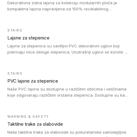
Dekorativna zidna lajsna za kolekciju modularnih ploča je
kompaktna lajsna napravljena od 100% reciklabilnog
polistirena, sa najmanje 30% recikliranog materijala.
STAIRS
Lajsne za stepenice
Lajsne za stepenice su savitljivi PVC dekorativni uglovi koji
pokrivaju ivice obloge stepenica. Unutrašnji uglovi se koriste za
zaštitu donjeg dela zida duže stepeništa. Spoljašnji uglovi se
koriste da se zaštite i sakriju ivice obloge stepenica. Ovi uglovi
stepenica su osmišljeni tako da formiraju glatku i atraktivnu
STAIRS
ivicu. Kompatibilni su sa heterogenim i homogenim vinilnim
PVC lajsne za stepenice
podovima i Tarkett Tapiflex oblogama za stepenice.
Naše PVC lajsne su dostupne u različitim oblicima i veličinama
koje odgovaraju različitim vrstama stepenica. Dostupne su kao
PVC oble ili blago zaobljene sa poluprečnikom savijanja od 8R.
Jednostavne su za ugradnu zahvaljujući savitljivoj strukturi i
kompatibilne sa heterogenim i homogenim vinilnim podovima u
WARNING & SAFETY
rolnama. Naše PVC lajsne su dostupne i u varijanti sa ravnim
Taktilne trake za slabovide
uglom, sa poluprečnikom savijanja od 2R za stepenice više od
16 cm. Poste i verzije od aluminijuma za oblasti pod visokim
Naše taktilne trake za slabovide su poliuretanske samolepljive