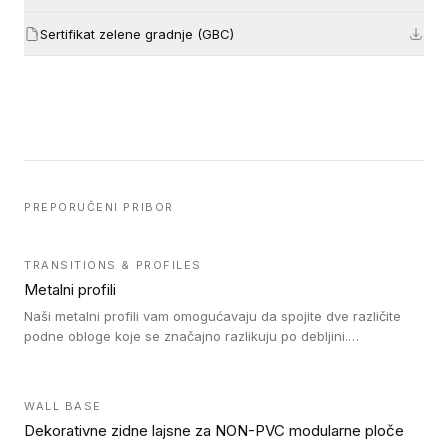
Sertifikat zelene gradnje (GBC)
PREPORUČENI PRIBOR
TRANSITIONS & PROFILES
Metalni profili
Naši metalni profili vam omogućavaju da spojite dve različite
podne obloge koje se značajno razlikuju po debljini.
Jednostavni su za ugradnju i ne ometaju kretanje zahvaljujući
velikom nagibu. Mogu da se koriste za ublažavanje razlike u
debljini do 8mm. Naši metalni profili mogu da se koriste u
WALL BASE
oblastima sa velikom cirkulacijom.
Dekorativne zidne lajsne za NON-PVC modularne ploče