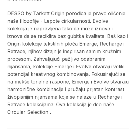
DESSO by Tarkett Origin porodica je pravo oličenje
naše filozofije - Lepote cirkularnosti. Evolve
kolekcija je napravljena tako da može iznova i
iznova da se reciklira bez gubitka kvaliteta. Baš kao i
Origin kolekcije tekstilnih ploča Emerge, Recharge i
Retrace, njihov dizajn je inspirisan samim kružnim
procesom. Zahvaljujući pažljivo odabranim
nijansama, kolekcije Emerge i Evolve otvaraju veliki
potencijal kreativnog kombinovanja. Fokusirajući se
na mekše tonalne raspone, Emerge i Evolve stvaraju
harmonične kombinacije i pružaju prijatan kontrast
živopisnijim nijansama koje se nalaze u Recharge i
Retrace kolekcijama. Ova kolekcija je deo naše
Circular Selection .