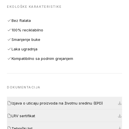
EKOLOŠKE KARAKTERISTIKE
Bez ftalata
100% reciklabilno
Smanjenje buke
Laka ugradnja
Kompatibilno sa podnim grejanjem
DOKUMENTACIJA
Izjava o uticaju proizvoda na životnu sredinu (EPD)
LRV sertifikat
Tehnički list