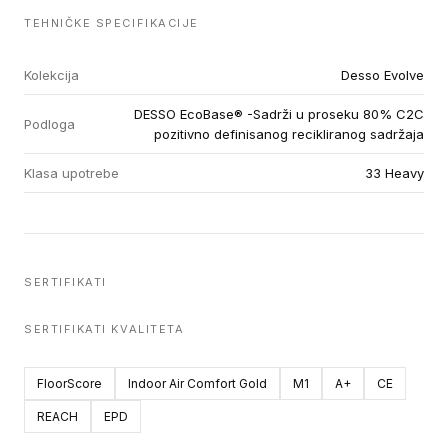
TEHNIČKE SPECIFIKACIJE
Kolekcija
Desso Evolve
DESSO EcoBase® -Sadrži u proseku 80% C2C
Podloga
pozitivno definisanog recikliranog sadržaja
Klasa upotrebe
33 Heavy
SERTIFIKATI
SERTIFIKATI KVALITETA
FloorScore
Indoor Air Comfort Gold
M1
A+
CE
REACH
EPD