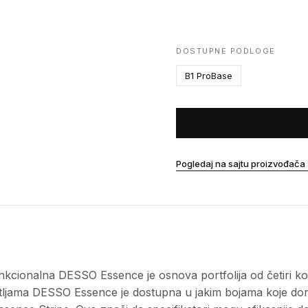
DOSTUPNE PODLOGE
B1 ProBase
Pogledaj na sajtu proizvođača
unkcionalna DESSO Essence je osnova portfolija od četiri k
etljama DESSO Essence je dostupna u jakim bojama koje do