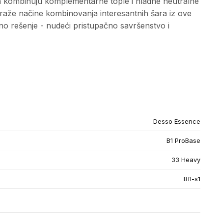
a kombinuju komplementarne tople i hladne neutralne
straže načine kombinovanja interesantnih šara iz ove
 rešenje - nudeći pristupačno savršenstvo i
Desso Essence
B1 ProBase
33 Heavy
Bfl-s1