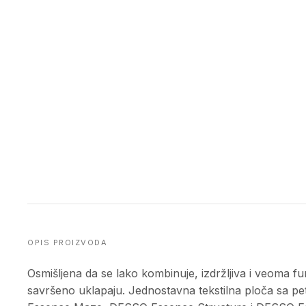
OPIS PROIZVODA
Osmišljena da se lako kombinuje, izdržljiva i veoma f
savršeno uklapaju. Jednostavna tekstilna ploča sa p