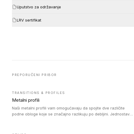
Uputstvo za održavanje
LRV sertifikat
PREPORUČENI PRIBOR
TRANSITIONS & PROFILES
Metalni profili
Naši metalni profili vam omogućavaju da spojite dve različite
podne obloge koje se značajno razlikuju po debljini. Jednostavni
su za ugradnju i ne ometaju kretanje zahvaljujući velikom
nagibu. Mogu da se koriste za ublažavanje razlike u debljini do
8mm. Naši metalni profili mogu da se koriste u oblastima sa