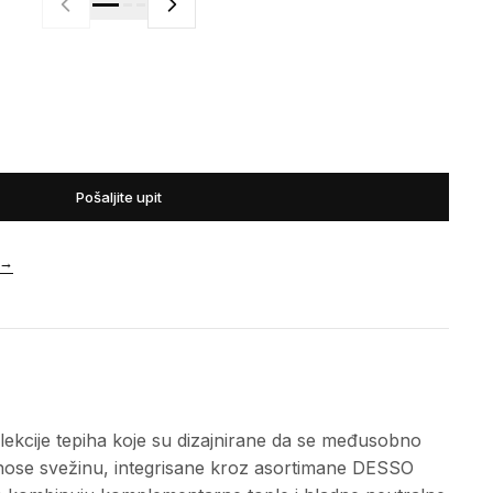
Pošaljite upit
→
olekcije tepiha koje su dizajnirane da se međusobno
nose svežinu, integrisane kroz asortimane DESSO