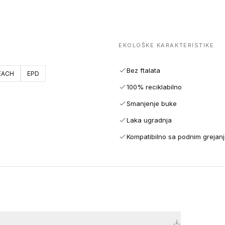
EKOLOŠKE KARAKTERISTIKE
Bez ftalata
EACH
EPD
100% reciklabilno
Smanjenje buke
Laka ugradnja
Kompatibilno sa podnim grejan