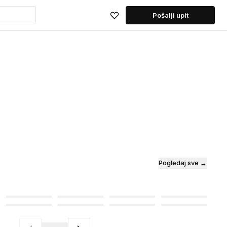
Pošalji upit
Pogledaj sve →