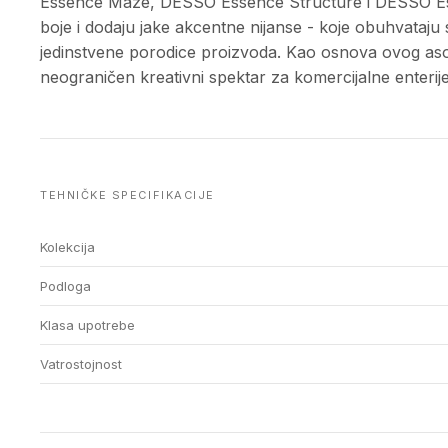
Essence Maze, DESSO Essence Structure i DESSO Esse
boje i dodaju jake akcentne nijanse - koje obuhvataju 
jedinstvene porodice proizvoda. Kao osnova ovog as
neograničen kreativni spektar za komercijalne enterije
TEHNIČKE SPECIFIKACIJE
Kolekcija
Podloga
Klasa upotrebe
Vatrostojnost