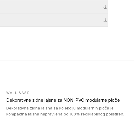
WALL BASE
Dekorativne zidne lajsne za NON-PVC modularne ploče
Dekorativna zidna lajsna za kolekciju modularnih ploča je
kompaktna lajsna napravljena od 100% reciklabilnog polistirena,
sa najmanje 30% recikliranog materijala.