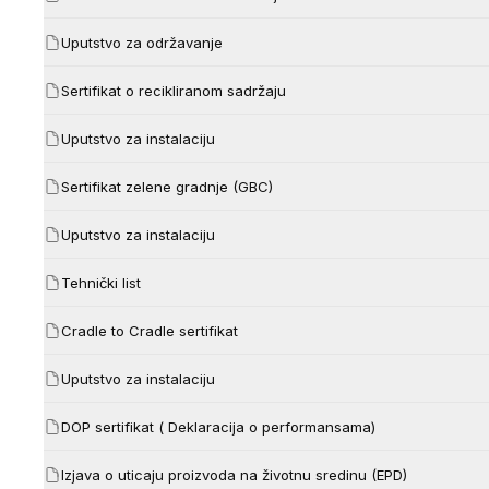
Uputstvo za održavanje
Sertifikat o recikliranom sadržaju
Uputstvo za instalaciju
Sertifikat zelene gradnje (GBC)
Uputstvo za instalaciju
Tehnički list
Cradle to Cradle sertifikat
Uputstvo za instalaciju
DOP sertifikat ( Deklaracija o performansama)
Izjava o uticaju proizvoda na životnu sredinu (EPD)