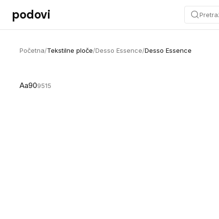
Preskoči na sadržaj
podovi
Pretra
Početna
/
Tekstilne ploče
/
Desso Essence
/
Desso Essence
Aa90
9515