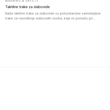
WARNING & SAFETY
Taktilne trake za slabovide
Naše taktilne trake za slabovide su poliuretanske samolepljive
trake za navođenje slabovidih osoba, koje im pomažu pri
kretanju u prostoru. Ravne trake omogućavaju slabovidim
osobama da prate putanju pomoću belog štapa. Ove taktilne
trake su kompatibilne sa homogenim i heterogenim vinilnim
podovima, LVT lepljenim pločicama i linoleumom.