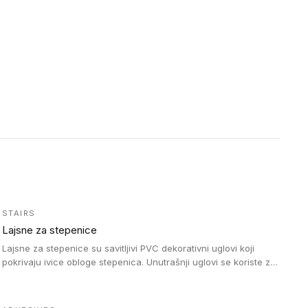
STAIRS
Lajsne za stepenice
Lajsne za stepenice su savitljivi PVC dekorativni uglovi koji
pokrivaju ivice obloge stepenica. Unutrašnji uglovi se koriste za
zaštitu donjeg dela zida duže stepeništa. Spoljašnji uglovi se
koriste da se zaštite i sakriju ivice obloge stepenica. Ovi uglovi
stepenica su osmišljeni tako da formiraju glatku i atraktivnu