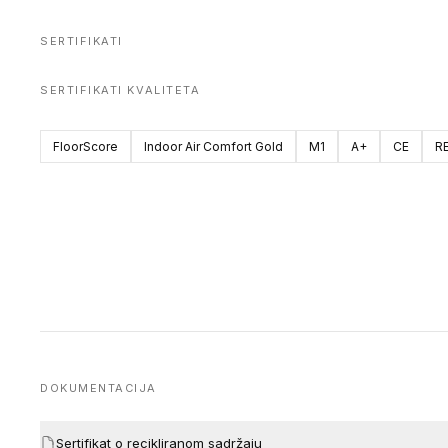
SERTIFIKATI
SERTIFIKATI KVALITETA
FloorScore
Indoor Air Comfort Gold
M1
A+
CE
R
DOKUMENTACIJA
Sertifikat o recikliranom sadržaju