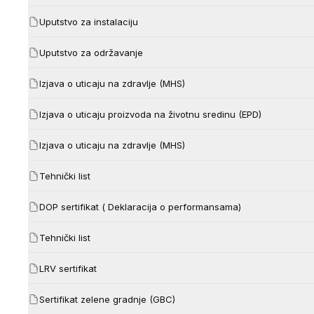
Uputstvo za instalaciju
Uputstvo za održavanje
Izjava o uticaju na zdravlje (MHS)
Izjava o uticaju proizvoda na životnu sredinu (EPD)
Izjava o uticaju na zdravlje (MHS)
Tehnički list
DOP sertifikat ( Deklaracija o performansama)
Tehnički list
LRV sertifikat
Sertifikat zelene gradnje (GBC)