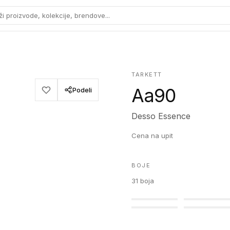
ži proizvode, kolekcije, brendove...
TARKETT
Aa90
Podeli
Desso Essence
Cena na upit
BOJE
31
boja