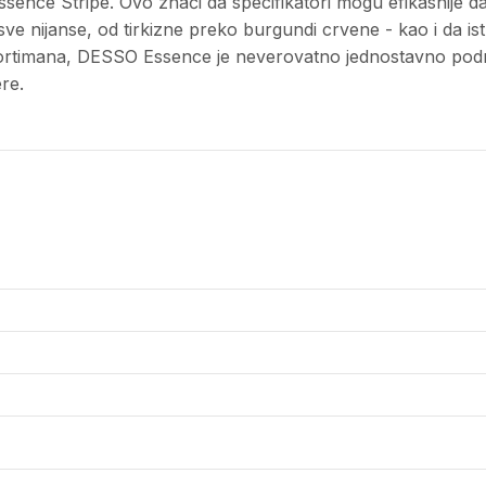
nce Stripe. Ovo znači da specifikatori mogu efikasnije d
sve nijanse, od tirkizne preko burgundi crvene - kao i da i
ortimana, DESSO Essence je neverovatno jednostavno podno
re.