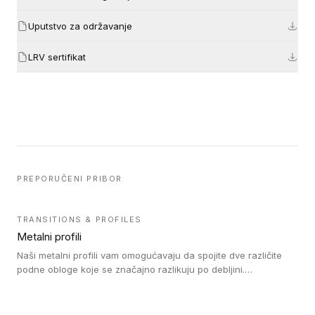
Uputstvo za održavanje
LRV sertifikat
PREPORUČENI PRIBOR
TRANSITIONS & PROFILES
Metalni profili
Naši metalni profili vam omogućavaju da spojite dve različite
podne obloge koje se značajno razlikuju po debljini.
Jednostavni su za ugradnju i ne ometaju kretanje zahvaljujući
velikom nagibu. Mogu da se koriste za ublažavanje razlike u
debljini do 8mm. Naši metalni profili mogu da se koriste u