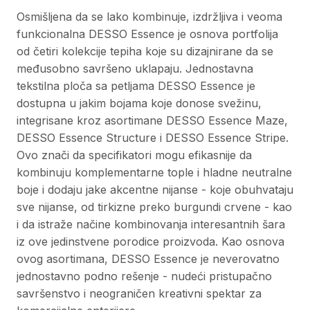
Osmišljena da se lako kombinuje, izdržljiva i veoma
funkcionalna DESSO Essence je osnova portfolija
od četiri kolekcije tepiha koje su dizajnirane da se
međusobno savršeno uklapaju. Jednostavna
tekstilna ploča sa petljama DESSO Essence je
dostupna u jakim bojama koje donose svežinu,
integrisane kroz asortimane DESSO Essence Maze,
DESSO Essence Structure i DESSO Essence Stripe.
Ovo znači da specifikatori mogu efikasnije da
kombinuju komplementarne tople i hladne neutralne
boje i dodaju jake akcentne nijanse - koje obuhvataju
sve nijanse, od tirkizne preko burgundi crvene - kao
i da istraže načine kombinovanja interesantnih šara
iz ove jedinstvene porodice proizvoda. Kao osnova
ovog asortimana, DESSO Essence je neverovatno
jednostavno podno rešenje - nudeći pristupačno
savršenstvo i neograničen kreativni spektar za