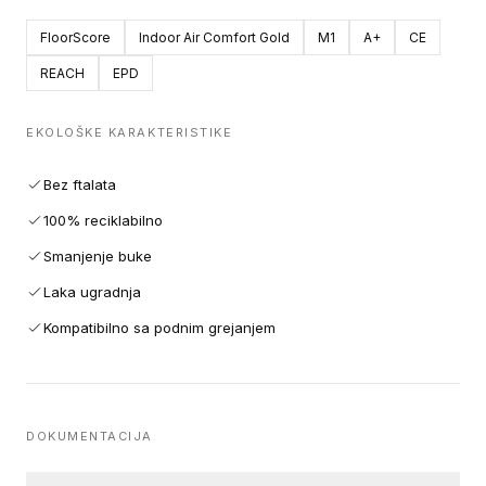
FloorScore
Indoor Air Comfort Gold
M1
A+
CE
REACH
EPD
EKOLOŠKE KARAKTERISTIKE
Bez ftalata
100% reciklabilno
Smanjenje buke
Laka ugradnja
Kompatibilno sa podnim grejanjem
DOKUMENTACIJA