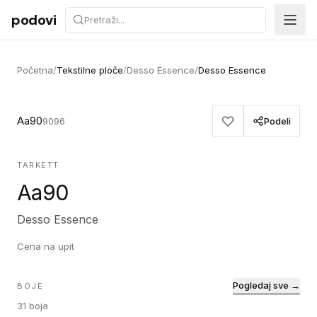
Preskoči na sadržaj
podovi
Početna
/
Tekstilne ploče
/
Desso Essence
/
Desso Essence
Aa90
9096
Podeli
TARKETT
Aa90
Desso Essence
Cena na upit
Pogledaj sve →
BOJE
31
boja