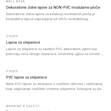
WALL BASE
oblastima sa velikom cirkulacijom.
Dekorativne zidne lajsne za NON-PVC modularne ploče
Dekorativna zidna lajsna za kolekciju modularnih ploča je
kompaktna lajsna napravljena od 100% reciklabilnog
polistirena, sa najmanje 30% recikliranog materijala.
STAIRS
Lajsne za stepenice
Lajsne za stepenice su savitljivi PVC dekorativni uglovi koji
pokrivaju ivice obloge stepenica. Unutrašnji uglovi se koriste za
zaštitu donjeg dela zida duže stepeništa. Spoljašnji uglovi se
koriste da se zaštite i sakriju ivice obloge stepenica. Ovi uglovi
stepenica su osmišljeni tako da formiraju glatku i atraktivnu
STAIRS
ivicu. Kompatibilni su sa heterogenim i homogenim vinilnim
PVC lajsne za stepenice
podovima i Tarkett Tapiflex oblogama za stepenice.
Naše PVC lajsne su dostupne u različitim oblicima i veličinama
koje odgovaraju različitim vrstama stepenica. Dostupne su kao
PVC oble ili blago zaobljene sa poluprečnikom savijanja od 8R.
Jednostavne su za ugradnu zahvaljujući savitljivoj strukturi i
kompatibilne sa heterogenim i homogenim vinilnim podovima u
WARNING & SAFETY
rolnama. Naše PVC lajsne su dostupne i u varijanti sa ravnim