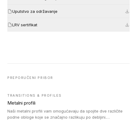
Uputstvo za održavanje
LRV sertifikat
PREPORUČENI PRIBOR
TRANSITIONS & PROFILES
Metalni profili
Naši metalni profili vam omogućavaju da spojite dve različite
podne obloge koje se značajno razlikuju po debljini.
Jednostavni su za ugradnju i ne ometaju kretanje zahvaljujući
velikom nagibu. Mogu da se koriste za ublažavanje razlike u
debljini do 8mm. Naši metalni profili mogu da se koriste u