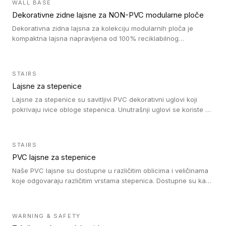
WALL BASE
oblastima sa velikom cirkulacijom.
Dekorativne zidne lajsne za NON-PVC modularne ploče
Dekorativna zidna lajsna za kolekciju modularnih ploča je
kompaktna lajsna napravljena od 100% reciklabilnog
polistirena, sa najmanje 30% recikliranog materijala.
STAIRS
Lajsne za stepenice
Lajsne za stepenice su savitljivi PVC dekorativni uglovi koji
pokrivaju ivice obloge stepenica. Unutrašnji uglovi se koriste za
zaštitu donjeg dela zida duže stepeništa. Spoljašnji uglovi se
koriste da se zaštite i sakriju ivice obloge stepenica. Ovi uglovi
stepenica su osmišljeni tako da formiraju glatku i atraktivnu
STAIRS
ivicu. Kompatibilni su sa heterogenim i homogenim vinilnim
PVC lajsne za stepenice
podovima i Tarkett Tapiflex oblogama za stepenice.
Naše PVC lajsne su dostupne u različitim oblicima i veličinama
koje odgovaraju različitim vrstama stepenica. Dostupne su kao
PVC oble ili blago zaobljene sa poluprečnikom savijanja od 8R.
Jednostavne su za ugradnu zahvaljujući savitljivoj strukturi i
kompatibilne sa heterogenim i homogenim vinilnim podovima u
WARNING & SAFETY
rolnama. Naše PVC lajsne su dostupne i u varijanti sa ravnim