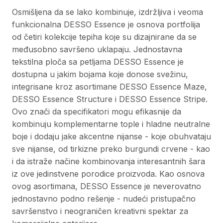
Osmišljena da se lako kombinuje, izdržljiva i veoma
funkcionalna DESSO Essence je osnova portfolija
od četiri kolekcije tepiha koje su dizajnirane da se
međusobno savršeno uklapaju. Jednostavna
tekstilna ploča sa petljama DESSO Essence je
dostupna u jakim bojama koje donose svežinu,
integrisane kroz asortimane DESSO Essence Maze,
DESSO Essence Structure i DESSO Essence Stripe.
Ovo znači da specifikatori mogu efikasnije da
kombinuju komplementarne tople i hladne neutralne
boje i dodaju jake akcentne nijanse - koje obuhvataju
sve nijanse, od tirkizne preko burgundi crvene - kao
i da istraže načine kombinovanja interesantnih šara
iz ove jedinstvene porodice proizvoda. Kao osnova
ovog asortimana, DESSO Essence je neverovatno
jednostavno podno rešenje - nudeći pristupačno
savršenstvo i neograničen kreativni spektar za