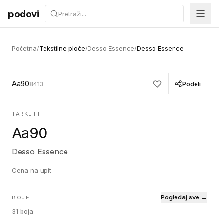
Preskoči na sadržaj
podovi
Početna
/
Tekstilne ploče
/
Desso Essence
/
Desso Essence
Aa90
8413
Podeli
TARKETT
Aa90
Desso Essence
Cena na upit
Pogledaj sve →
BOJE
31
boja