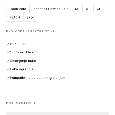
FloorScore
Indoor Air Comfort Gold
M1
A+
CE
REACH
EPD
EKOLOŠKE KARAKTERISTIKE
Bez ftalata
100% reciklabilno
Smanjenje buke
Laka ugradnja
Kompatibilno sa podnim grejanjem
DOKUMENTACIJA