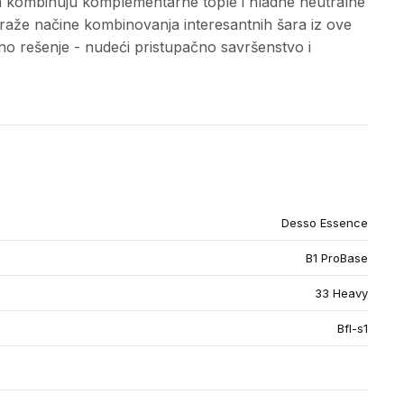
a kombinuju komplementarne tople i hladne neutralne
straže načine kombinovanja interesantnih šara iz ove
 rešenje - nudeći pristupačno savršenstvo i
Desso Essence
B1 ProBase
33 Heavy
Bfl-s1