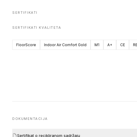
SERTIFIKATI
SERTIFIKATI KVALITETA
FloorScore
Indoor Air Comfort Gold
M1
A+
CE
R
DOKUMENTACIJA
Sertifikat o recikliranom sadržaju