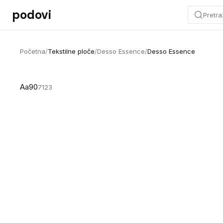
Preskoči na sadržaj
podovi
Pretra
Početna
/
Tekstilne ploče
/
Desso Essence
/
Desso Essence
Aa90
7123