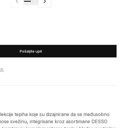
Pošaljite upit
→
olekcije tepiha koje su dizajnirane da se međusobno
nose svežinu, integrisane kroz asortimane DESSO