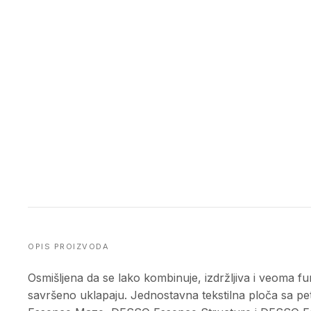
OPIS PROIZVODA
Osmišljena da se lako kombinuje, izdržljiva i veoma f
savršeno uklapaju. Jednostavna tekstilna ploča sa p