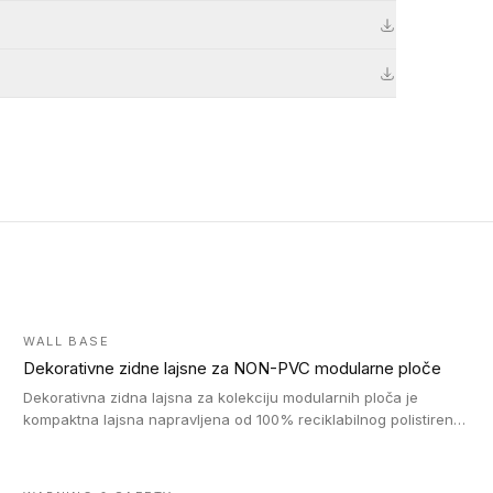
WALL BASE
Dekorativne zidne lajsne za NON-PVC modularne ploče
Dekorativna zidna lajsna za kolekciju modularnih ploča je
kompaktna lajsna napravljena od 100% reciklabilnog polistirena,
sa najmanje 30% recikliranog materijala.