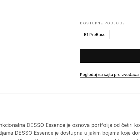
DOSTUPNE PODLOGE
B1 ProBase
Pogledaj na sajtu proizvođača
unkcionalna DESSO Essence je osnova portfolija od četiri k
etljama DESSO Essence je dostupna u jakim bojama koje do