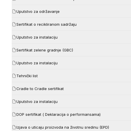
Uputstvo za održavanje
Sertifikat o recikliranom sadržaju
Uputstvo za instalaciju
Sertifikat zelene gradnje (GBC)
Uputstvo za instalaciju
Tehnički list
Cradle to Cradle sertifikat
Uputstvo za instalaciju
DOP sertifikat ( Deklaracija o performansama)
Izjava o uticaju proizvoda na životnu sredinu (EPD)