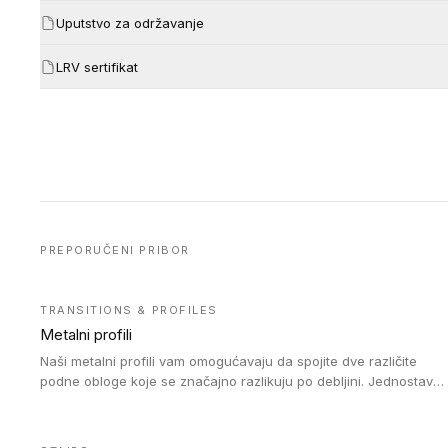
Uputstvo za održavanje
LRV sertifikat
PREPORUČENI PRIBOR
TRANSITIONS & PROFILES
Metalni profili
Naši metalni profili vam omogućavaju da spojite dve različite
podne obloge koje se značajno razlikuju po debljini. Jednostavni
su za ugradnju i ne ometaju kretanje zahvaljujući velikom
nagibu. Mogu da se koriste za ublažavanje razlike u debljini do
8mm. Naši metalni profili mogu da se koriste u oblastima sa