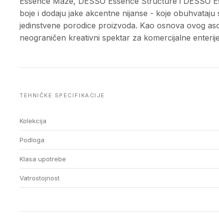
Essence Maze, DESSO Essence Structure i DESSO Esse
boje i dodaju jake akcentne nijanse - koje obuhvataju 
jedinstvene porodice proizvoda. Kao osnova ovog as
neograničen kreativni spektar za komercijalne enterije
TEHNIČKE SPECIFIKACIJE
Kolekcija
Podloga
Klasa upotrebe
Vatrostojnost