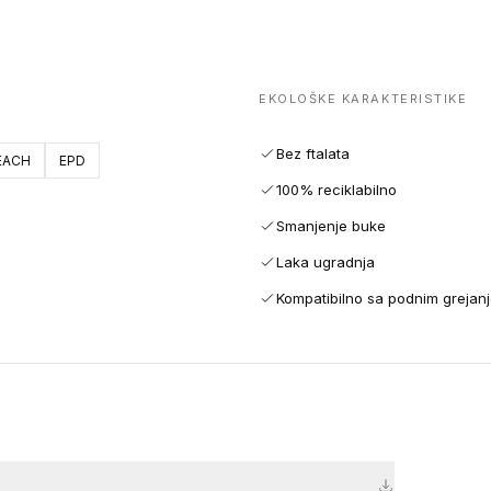
EKOLOŠKE KARAKTERISTIKE
Bez ftalata
EACH
EPD
100% reciklabilno
Smanjenje buke
Laka ugradnja
Kompatibilno sa podnim grejan