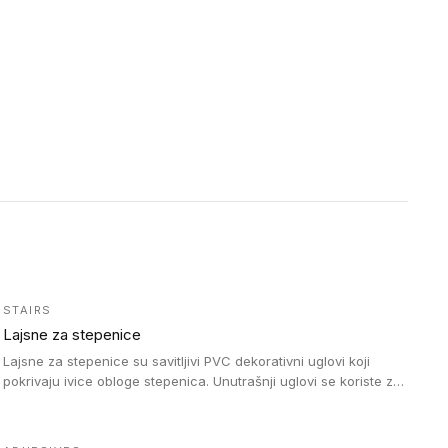
STAIRS
Lajsne za stepenice
Lajsne za stepenice su savitljivi PVC dekorativni uglovi koji
pokrivaju ivice obloge stepenica. Unutrašnji uglovi se koriste za
zaštitu donjeg dela zida duže stepeništa. Spoljašnji uglovi se
koriste da se zaštite i sakriju ivice obloge stepenica. Ovi uglovi
stepenica su osmišljeni tako da formiraju glatku i atraktivnu