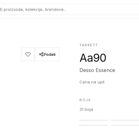
ži proizvode, kolekcije, brendove...
TARKETT
Aa90
Podeli
Desso Essence
Cena na upit
BOJE
31
boja