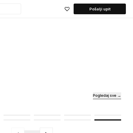
Pošalji upit
Pogledaj sve →