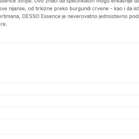
nce Stripe. Ovo znači da specifikatori mogu efikasnije d
sve nijanse, od tirkizne preko burgundi crvene - kao i da i
ortimana, DESSO Essence je neverovatno jednostavno podno
re.