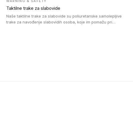
WARNING & SAFETY
Taktilne trake za slabovide
Naše taktilne trake za slabovide su poliuretanske samolepljive
trake za navođenje slabovidih osoba, koje im pomažu pri
kretanju u prostoru. Ravne trake omogućavaju slabovidim
osobama da prate putanju pomoću belog štapa. Ove taktilne
trake su kompatibilne sa homogenim i heterogenim vinilnim
podovima, LVT lepljenim pločicama i linoleumom.