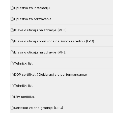
Uputstvo za instalaciju
Uputstvo za održavanje
Izjava o uticaju na zdravlje (MHS)
Izjava o uticaju proizvoda na životnu sredinu (EPD)
Izjava o uticaju na zdravlje (MHS)
Tehnički list
DOP sertifikat ( Deklaracija o performansama)
Tehnički list
LRV sertifikat
Sertifikat zelene gradnje (GBC)