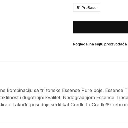
B1 ProBase
Pogledaj na sajtu proizvođača
ne kombinaciju sa tri tonske Essence Pure boje. Essence T
taktilnost i dugotrajni kvalitet. Nadogradnjom Essence Tra
rati. Takođe poseduje sertifikat Cradle to Cradle® srebrni n