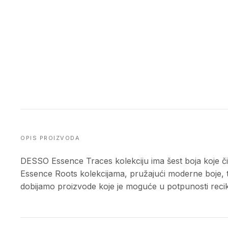
OPIS PROIZVODA
DESSO Essence Traces kolekciju ima šest boja koje či
Essence Roots kolekcijama, pružajući moderne boje, 
dobijamo proizvode koje je moguće u potpunosti recikli