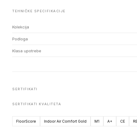
TEHNIČKE SPECIFIKACIJE
Kolekcija
Podloga
Klasa upotrebe
SERTIFIKATI
SERTIFIKATI KVALITETA
FloorScore
Indoor Air Comfort Gold
M1
A+
CE
R