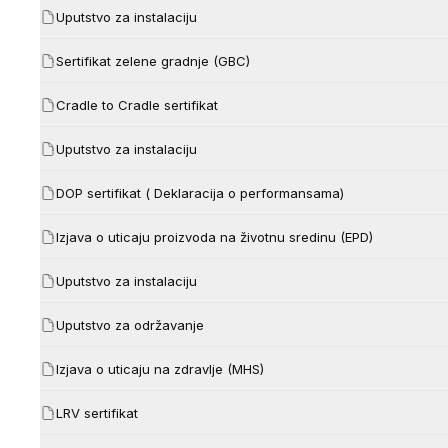
Uputstvo za instalaciju
Sertifikat zelene gradnje (GBC)
Cradle to Cradle sertifikat
Uputstvo za instalaciju
DOP sertifikat ( Deklaracija o performansama)
Izjava o uticaju proizvoda na životnu sredinu (EPD)
Uputstvo za instalaciju
Uputstvo za održavanje
Izjava o uticaju na zdravlje (MHS)
LRV sertifikat