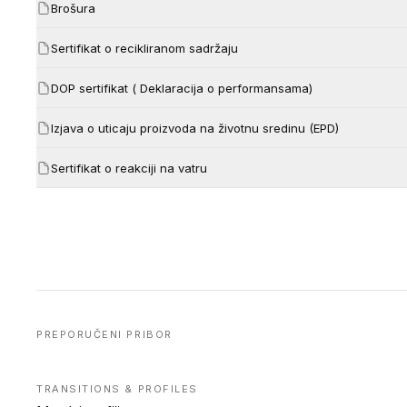
Brošura
Sertifikat o recikliranom sadržaju
DOP sertifikat ( Deklaracija o performansama)
Izjava o uticaju proizvoda na životnu sredinu (EPD)
Sertifikat o reakciji na vatru
PREPORUČENI PRIBOR
TRANSITIONS & PROFILES