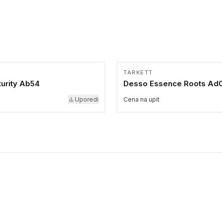
TARKETT
urity Ab54
Desso Essence Roots Ad
Uporedi
Cena na upit