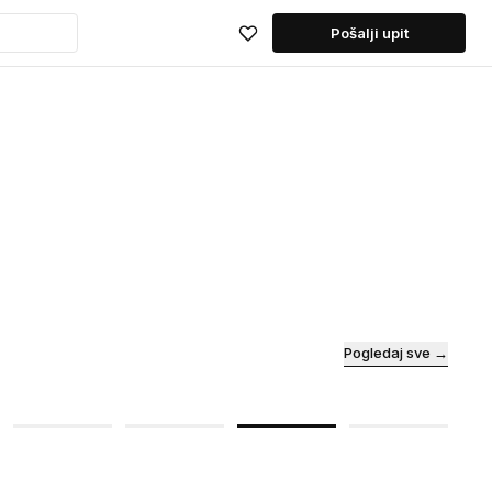
Pošalji upit
Pogledaj sve →