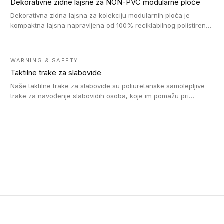
Dekorativne zidne lajsne za NON-PVC modularne ploče
Dekorativna zidna lajsna za kolekciju modularnih ploča je
kompaktna lajsna napravljena od 100% reciklabilnog polistirena,
sa najmanje 30% recikliranog materijala.
WARNING & SAFETY
Taktilne trake za slabovide
Naše taktilne trake za slabovide su poliuretanske samolepljive
trake za navođenje slabovidih osoba, koje im pomažu pri
kretanju u prostoru. Ravne trake omogućavaju slabovidim
osobama da prate putanju pomoću belog štapa. Ove taktilne
trake su kompatibilne sa homogenim i heterogenim vinilnim
podovima, LVT lepljenim pločicama i linoleumom.