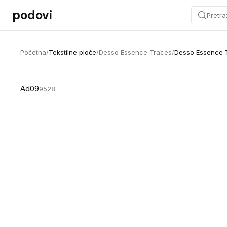
Preskoči na sadržaj
podovi
Pretra
Početna
/
Tekstilne ploče
/
Desso Essence Traces
/
Desso Essence 
Ad09
9528