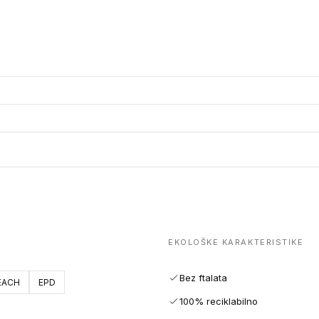
EKOLOŠKE KARAKTERISTIKE
Bez ftalata
EACH
EPD
100% reciklabilno