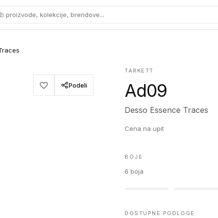
ži proizvode, kolekcije, brendove...
Traces
TARKETT
Ad09
Podeli
Desso Essence Traces
Cena na upit
BOJE
6
boja
DOSTUPNE PODLOGE