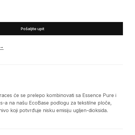
Pošaljite upit
→
races će se prelepo kombinovati sa Essence Pure i
ces-a na našu EcoBase podlogu za tekstilne ploče,
ivo koji potvrđuje nisku emisiju ugljen-dioksida.