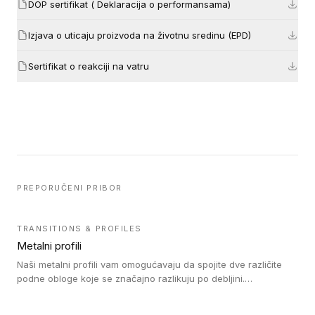
DOP sertifikat ( Deklaracija o performansama)
Izjava o uticaju proizvoda na životnu sredinu (EPD)
Sertifikat o reakciji na vatru
PREPORUČENI PRIBOR
TRANSITIONS & PROFILES
Metalni profili
Naši metalni profili vam omogućavaju da spojite dve različite
podne obloge koje se značajno razlikuju po debljini.
Jednostavni su za ugradnju i ne ometaju kretanje zahvaljujući
velikom nagibu. Mogu da se koriste za ublažavanje razlike u