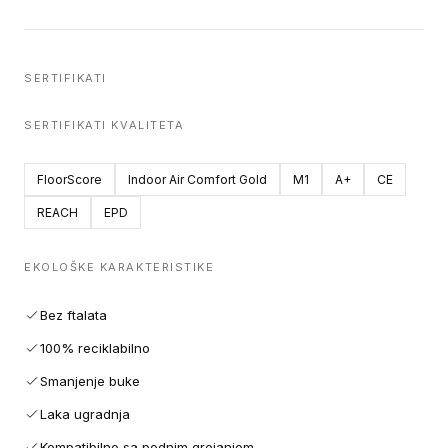
SERTIFIKATI
SERTIFIKATI KVALITETA
FloorScore
Indoor Air Comfort Gold
M1
A+
CE
REACH
EPD
EKOLOŠKE KARAKTERISTIKE
Bez ftalata
100% reciklabilno
Smanjenje buke
Laka ugradnja
Kompatibilno sa podnim grejanjem