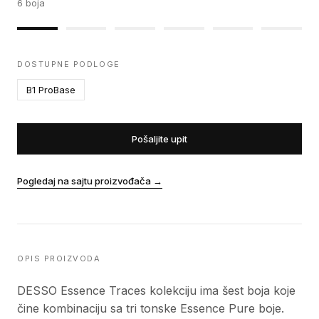
6
boja
DOSTUPNE PODLOGE
B1 ProBase
Pošaljite upit
Pogledaj na sajtu proizvođača
→
OPIS PROIZVODA
DESSO Essence Traces kolekciju ima šest boja koje
čine kombinaciju sa tri tonske Essence Pure boje.