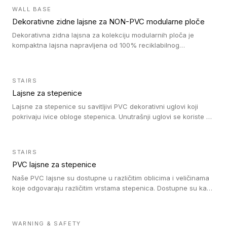
debljini do 8mm. Naši metalni profili mogu da se koriste u
WALL BASE
oblastima sa velikom cirkulacijom.
Dekorativne zidne lajsne za NON-PVC modularne ploče
Dekorativna zidna lajsna za kolekciju modularnih ploča je
kompaktna lajsna napravljena od 100% reciklabilnog
polistirena, sa najmanje 30% recikliranog materijala.
STAIRS
Lajsne za stepenice
Lajsne za stepenice su savitljivi PVC dekorativni uglovi koji
pokrivaju ivice obloge stepenica. Unutrašnji uglovi se koriste za
zaštitu donjeg dela zida duže stepeništa. Spoljašnji uglovi se
koriste da se zaštite i sakriju ivice obloge stepenica. Ovi uglovi
stepenica su osmišljeni tako da formiraju glatku i atraktivnu
STAIRS
ivicu. Kompatibilni su sa heterogenim i homogenim vinilnim
PVC lajsne za stepenice
podovima i Tarkett Tapiflex oblogama za stepenice.
Naše PVC lajsne su dostupne u različitim oblicima i veličinama
koje odgovaraju različitim vrstama stepenica. Dostupne su kao
PVC oble ili blago zaobljene sa poluprečnikom savijanja od 8R.
Jednostavne su za ugradnu zahvaljujući savitljivoj strukturi i
kompatibilne sa heterogenim i homogenim vinilnim podovima u
WARNING & SAFETY