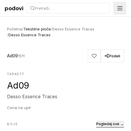
Preskoči na sadržaj
podovi
Početna
/
Tekstilne ploče
/
Desso Essence Traces
/
Desso Essence Traces
Ad09
1511
Podeli
TARKETT
Ad09
Desso Essence Traces
Cena na upit
Pogledaj sve →
BOJE