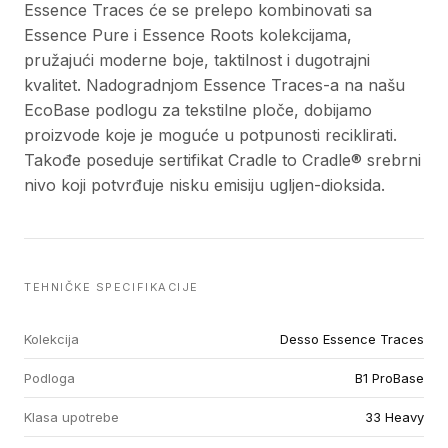
Essence Traces će se prelepo kombinovati sa
Essence Pure i Essence Roots kolekcijama,
pružajući moderne boje, taktilnost i dugotrajni
kvalitet. Nadogradnjom Essence Traces-a na našu
EcoBase podlogu za tekstilne ploče, dobijamo
proizvode koje je moguće u potpunosti reciklirati.
Takođe poseduje sertifikat Cradle to Cradle® srebrni
nivo koji potvrđuje nisku emisiju ugljen-dioksida.
TEHNIČKE SPECIFIKACIJE
Kolekcija
Desso Essence Traces
Podloga
B1 ProBase
Klasa upotrebe
33 Heavy