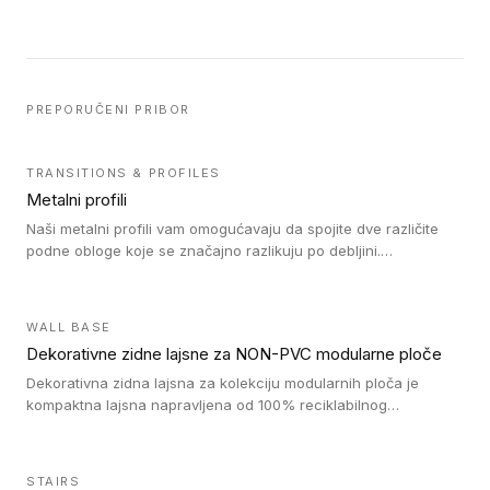
PREPORUČENI PRIBOR
TRANSITIONS & PROFILES
Metalni profili
Naši metalni profili vam omogućavaju da spojite dve različite
podne obloge koje se značajno razlikuju po debljini.
Jednostavni su za ugradnju i ne ometaju kretanje zahvaljujući
velikom nagibu. Mogu da se koriste za ublažavanje razlike u
debljini do 8mm. Naši metalni profili mogu da se koriste u
WALL BASE
oblastima sa velikom cirkulacijom.
Dekorativne zidne lajsne za NON-PVC modularne ploče
Dekorativna zidna lajsna za kolekciju modularnih ploča je
kompaktna lajsna napravljena od 100% reciklabilnog
polistirena, sa najmanje 30% recikliranog materijala.
STAIRS