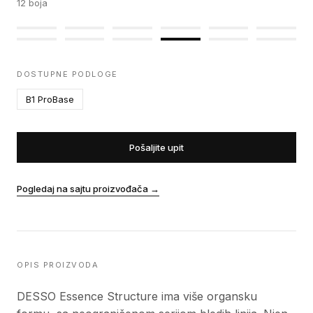
12
boja
DOSTUPNE PODLOGE
B1 ProBase
Pošaljite upit
Pogledaj na sajtu proizvođača
→
OPIS PROIZVODA
DESSO Essence Structure ima više organsku