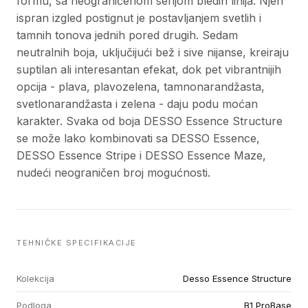
formu, sa neograničenom serijom bledih linija. Njen
ispran izgled postignut je postavljanjem svetlih i
tamnih tonova jednih pored drugih. Sedam
neutralnih boja, uključijući bež i sive nijanse, kreiraju
suptilan ali interesantan efekat, dok pet vibrantnijih
opcija - plava, plavozelena, tamnonarandžasta,
svetlonarandžasta i zelena - daju podu moćan
karakter. Svaka od boja DESSO Essence Structure
se može lako kombinovati sa DESSO Essence,
DESSO Essence Stripe i DESSO Essence Maze,
nudeći neograničen broj mogućnosti.
TEHNIČKE SPECIFIKACIJE
Kolekcija
Desso Essence Structure
Podloga
B1 ProBase