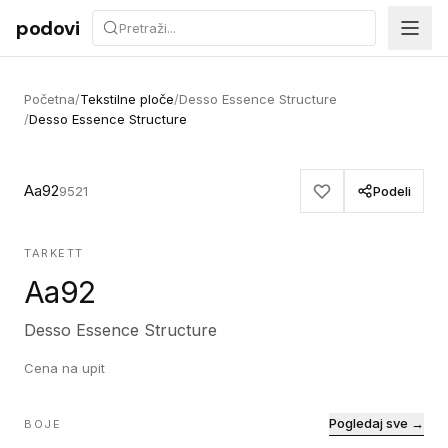
Preskoči na sadržaj
podovi
Početna
/
Tekstilne ploče
/
Desso Essence Structure
/
Desso Essence Structure
Aa92
9521
Podeli
TARKETT
Aa92
Desso Essence Structure
Cena na upit
Pogledaj sve →
BOJE