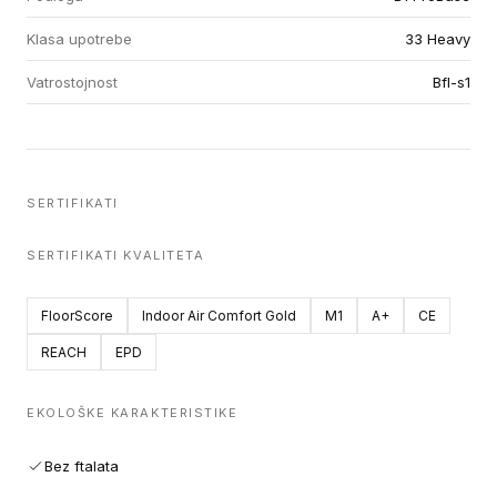
Klasa upotrebe
33 Heavy
Vatrostojnost
Bfl-s1
SERTIFIKATI
SERTIFIKATI KVALITETA
FloorScore
Indoor Air Comfort Gold
M1
A+
CE
REACH
EPD
EKOLOŠKE KARAKTERISTIKE
Bez ftalata