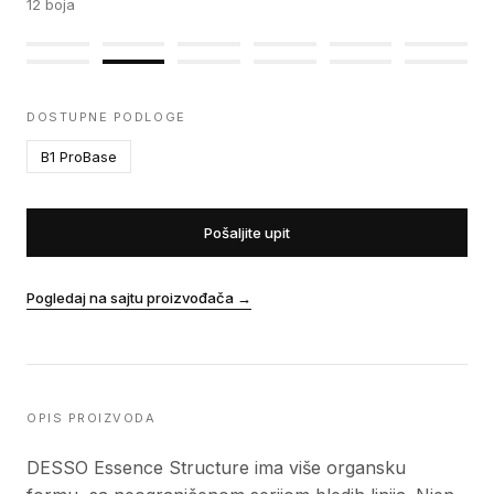
12
boja
DOSTUPNE PODLOGE
B1 ProBase
Pošaljite upit
Pogledaj na sajtu proizvođača
→
OPIS PROIZVODA
DESSO Essence Structure ima više organsku