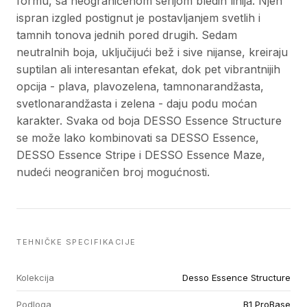
formu, sa neograničenom serijom bledih linija. Njen
ispran izgled postignut je postavljanjem svetlih i
tamnih tonova jednih pored drugih. Sedam
neutralnih boja, uključijući bež i sive nijanse, kreiraju
suptilan ali interesantan efekat, dok pet vibrantnijih
opcija - plava, plavozelena, tamnonarandžasta,
svetlonarandžasta i zelena - daju podu moćan
karakter. Svaka od boja DESSO Essence Structure
se može lako kombinovati sa DESSO Essence,
DESSO Essence Stripe i DESSO Essence Maze,
nudeći neograničen broj mogućnosti.
TEHNIČKE SPECIFIKACIJE
Kolekcija
Desso Essence Structure
Podloga
B1 ProBase