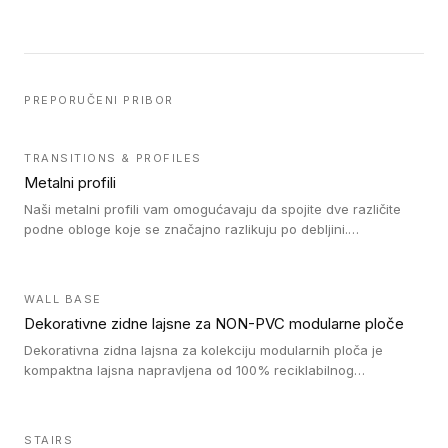
PREPORUČENI PRIBOR
TRANSITIONS & PROFILES
Metalni profili
Naši metalni profili vam omogućavaju da spojite dve različite
podne obloge koje se značajno razlikuju po debljini.
Jednostavni su za ugradnju i ne ometaju kretanje zahvaljujući
velikom nagibu. Mogu da se koriste za ublažavanje razlike u
debljini do 8mm. Naši metalni profili mogu da se koriste u
WALL BASE
oblastima sa velikom cirkulacijom.
Dekorativne zidne lajsne za NON-PVC modularne ploče
Dekorativna zidna lajsna za kolekciju modularnih ploča je
kompaktna lajsna napravljena od 100% reciklabilnog
polistirena, sa najmanje 30% recikliranog materijala.
STAIRS