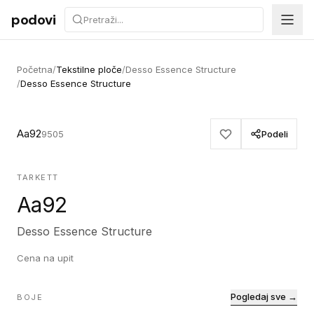
Preskoči na sadržaj
podovi
Početna
/
Tekstilne ploče
/
Desso Essence Structure
/
Desso Essence Structure
Aa92
9505
Podeli
TARKETT
Aa92
Desso Essence Structure
Cena na upit
Pogledaj sve →
BOJE