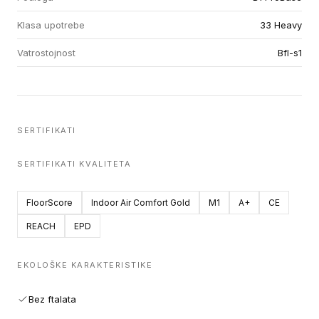
Klasa upotrebe
33 Heavy
Vatrostojnost
Bfl-s1
SERTIFIKATI
SERTIFIKATI KVALITETA
FloorScore
Indoor Air Comfort Gold
M1
A+
CE
REACH
EPD
EKOLOŠKE KARAKTERISTIKE
Bez ftalata