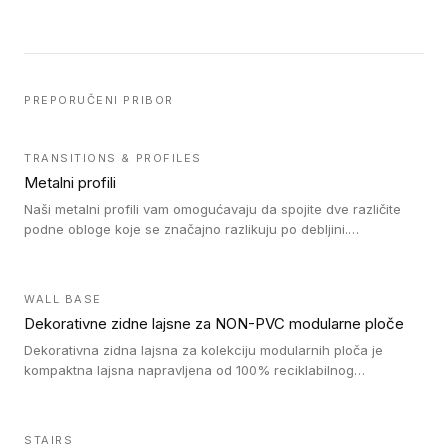
PREPORUČENI PRIBOR
TRANSITIONS & PROFILES
Metalni profili
Naši metalni profili vam omogućavaju da spojite dve različite
podne obloge koje se značajno razlikuju po debljini.
Jednostavni su za ugradnju i ne ometaju kretanje zahvaljujući
velikom nagibu. Mogu da se koriste za ublažavanje razlike u
debljini do 8mm. Naši metalni profili mogu da se koriste u
WALL BASE
oblastima sa velikom cirkulacijom.
Dekorativne zidne lajsne za NON-PVC modularne ploče
Dekorativna zidna lajsna za kolekciju modularnih ploča je
kompaktna lajsna napravljena od 100% reciklabilnog
polistirena, sa najmanje 30% recikliranog materijala.
STAIRS