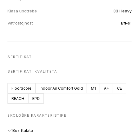
Klasa upotrebe
33 Heavy
Vatrostojnost
Bfl-s1
SERTIFIKATI
SERTIFIKATI KVALITETA
FloorScore
Indoor Air Comfort Gold
M1
A+
CE
REACH
EPD
EKOLOŠKE KARAKTERISTIKE
Bez ftalata