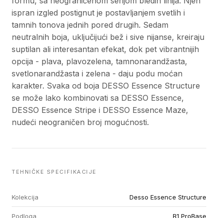
formu, sa neograničenom serijom bledih linija. Njen
ispran izgled postignut je postavljanjem svetlih i
tamnih tonova jednih pored drugih. Sedam
neutralnih boja, uključijući bež i sive nijanse, kreiraju
suptilan ali interesantan efekat, dok pet vibrantnijih
opcija - plava, plavozelena, tamnonarandžasta,
svetlonarandžasta i zelena - daju podu moćan
karakter. Svaka od boja DESSO Essence Structure
se može lako kombinovati sa DESSO Essence,
DESSO Essence Stripe i DESSO Essence Maze,
nudeći neograničen broj mogućnosti.
TEHNIČKE SPECIFIKACIJE
Kolekcija
Desso Essence Structure
Podloga
B1 ProBase