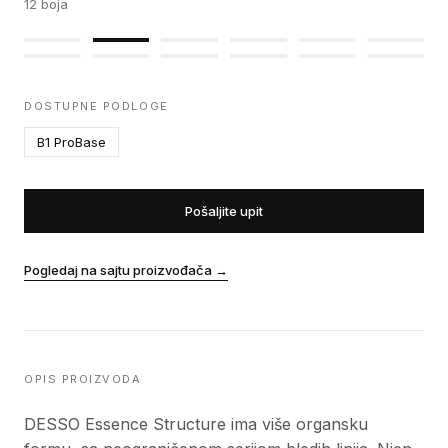
12
boja
DOSTUPNE PODLOGE
B1 ProBase
Pošaljite upit
Pogledaj na sajtu proizvođača
→
OPIS PROIZVODA
DESSO Essence Structure ima više organsku