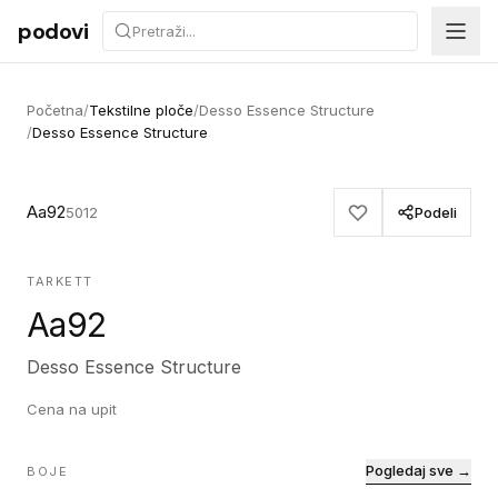
Preskoči na sadržaj
podovi
Početna
/
Tekstilne ploče
/
Desso Essence Structure
/
Desso Essence Structure
Aa92
5012
Podeli
TARKETT
Aa92
Desso Essence Structure
Cena na upit
Pogledaj sve →
BOJE