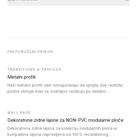
PREPORUČENI PRIBOR
TRANSITIONS & PROFILES
Metalni profili
Naši metalni profili vam omogućavaju da spojite dve različite
podne obloge koje se značajno razlikuju po debljini.
Jednostavni su za ugradnju i ne ometaju kretanje zahvaljujući
velikom nagibu. Mogu da se koriste za ublažavanje razlike u
debljini do 8mm. Naši metalni profili mogu da se koriste u
WALL BASE
oblastima sa velikom cirkulacijom.
Dekorativne zidne lajsne za NON-PVC modularne ploče
Dekorativna zidna lajsna za kolekciju modularnih ploča je
kompaktna lajsna napravljena od 100% reciklabilnog