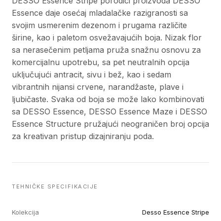
DESSO Essence Stripe porodici proizvoda DESSO
Essence daje osećaj mladalačke razigranosti sa
svojim usmerenim dezenom i prugama različite
širine, kao i paletom osvežavajućih boja. Nizak flor
sa nerasečenim petljama pruža snažnu osnovu za
komercijalnu upotrebu, sa pet neutralnih opcija
uključujući antracit, sivu i bež, kao i sedam
vibrantnih nijansi crvene, narandžaste, plave i
ljubičaste. Svaka od boja se može lako kombinovati
sa DESSO Essence, DESSO Essence Maze i DESSO
Essence Structure pružajući neograničen broj opcija
za kreativan pristup dizajniranju poda.
TEHNIČKE SPECIFIKACIJE
Kolekcija
Desso Essence Stripe