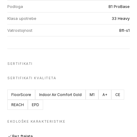
Podloga
B1 ProBase
Klasa upotrebe
33 Heavy
Vatrostojnost
Bfl-s1
SERTIFIKATI
SERTIFIKATI KVALITETA
FloorScore
Indoor Air Comfort Gold
M1
A+
CE
REACH
EPD
EKOLOŠKE KARAKTERISTIKE
Bez ftalata