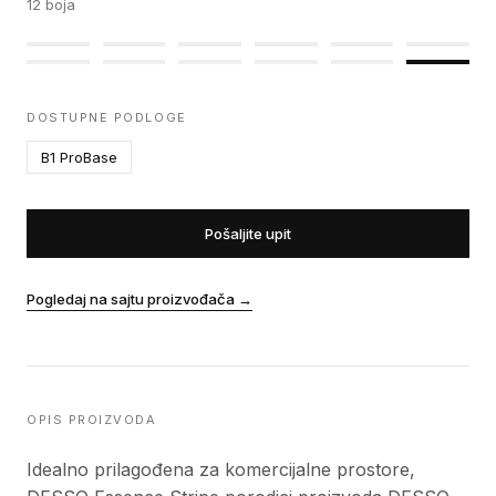
12
boja
DOSTUPNE PODLOGE
B1 ProBase
Pošaljite upit
Pogledaj na sajtu proizvođača
→
OPIS PROIZVODA
Idealno prilagođena za komercijalne prostore,