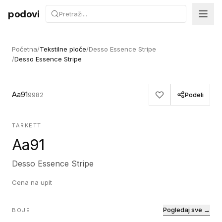
Preskoči na sadržaj
podovi
Početna
/
Tekstilne ploče
/
Desso Essence Stripe
/
Desso Essence Stripe
Aa91
9982
Podeli
TARKETT
Aa91
Desso Essence Stripe
Cena na upit
Pogledaj sve →
BOJE