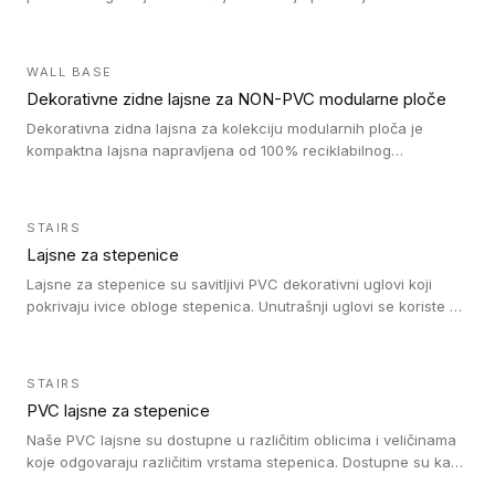
Jednostavni su za ugradnju i ne ometaju kretanje zahvaljujući
velikom nagibu. Mogu da se koriste za ublažavanje razlike u
debljini do 8mm. Naši metalni profili mogu da se koriste u
WALL BASE
oblastima sa velikom cirkulacijom.
Dekorativne zidne lajsne za NON-PVC modularne ploče
Dekorativna zidna lajsna za kolekciju modularnih ploča je
kompaktna lajsna napravljena od 100% reciklabilnog
polistirena, sa najmanje 30% recikliranog materijala.
STAIRS
Lajsne za stepenice
Lajsne za stepenice su savitljivi PVC dekorativni uglovi koji
pokrivaju ivice obloge stepenica. Unutrašnji uglovi se koriste za
zaštitu donjeg dela zida duže stepeništa. Spoljašnji uglovi se
koriste da se zaštite i sakriju ivice obloge stepenica. Ovi uglovi
stepenica su osmišljeni tako da formiraju glatku i atraktivnu
STAIRS
ivicu. Kompatibilni su sa heterogenim i homogenim vinilnim
PVC lajsne za stepenice
podovima i Tarkett Tapiflex oblogama za stepenice.
Naše PVC lajsne su dostupne u različitim oblicima i veličinama
koje odgovaraju različitim vrstama stepenica. Dostupne su kao
PVC oble ili blago zaobljene sa poluprečnikom savijanja od 8R.