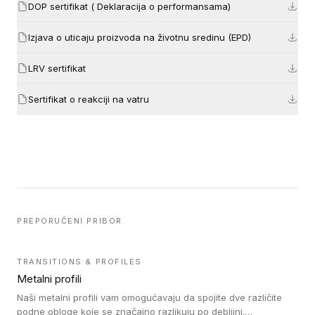
DOP sertifikat ( Deklaracija o performansama)
Izjava o uticaju proizvoda na životnu sredinu (EPD)
LRV sertifikat
Sertifikat o reakciji na vatru
PREPORUČENI PRIBOR
TRANSITIONS & PROFILES
Metalni profili
Naši metalni profili vam omogućavaju da spojite dve različite
podne obloge koje se značajno razlikuju po debljini.