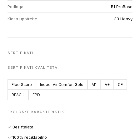
Podloga
B1 ProBase
Klasa upotrebe
33 Heavy
SERTIFIKATI
SERTIFIKATI KVALITETA
FloorScore
Indoor Air Comfort Gold
M1
A+
CE
REACH
EPD
EKOLOŠKE KARAKTERISTIKE
Bez ftalata
100% reciklabilno