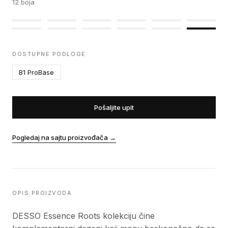
12
boja
DOSTUPNE PODLOGE
B1 ProBase
Pošaljite upit
Pogledaj na sajtu proizvođača
→
OPIS PROIZVODA
DESSO Essence Roots kolekciju čine