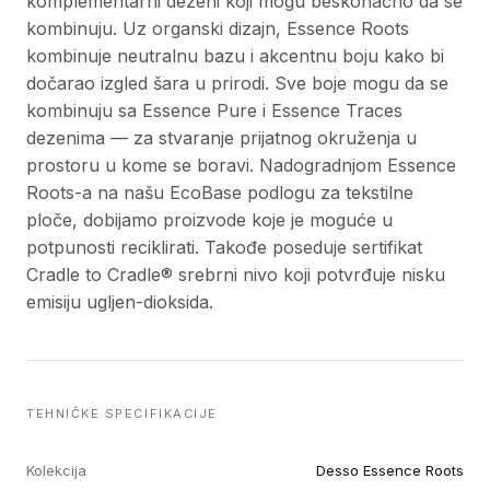
komplementarni dezeni koji mogu beskonačno da se
kombinuju. Uz organski dizajn, Essence Roots
kombinuje neutralnu bazu i akcentnu boju kako bi
dočarao izgled šara u prirodi. Sve boje mogu da se
kombinuju sa Essence Pure i Essence Traces
dezenima — za stvaranje prijatnog okruženja u
prostoru u kome se boravi. Nadogradnjom Essence
Roots-a na našu EcoBase podlogu za tekstilne
ploče, dobijamo proizvode koje je moguće u
potpunosti reciklirati. Takođe poseduje sertifikat
Cradle to Cradle® srebrni nivo koji potvrđuje nisku
emisiju ugljen-dioksida.
TEHNIČKE SPECIFIKACIJE
Kolekcija
Desso Essence Roots