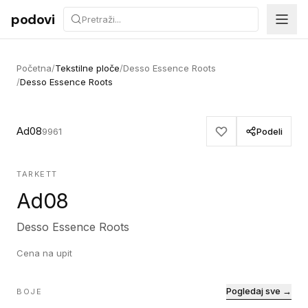
Preskoči na sadržaj
podovi
Početna
/
Tekstilne ploče
/
Desso Essence Roots
/
Desso Essence Roots
Ad08
9961
Podeli
TARKETT
Ad08
Desso Essence Roots
Cena na upit
Pogledaj sve →
BOJE