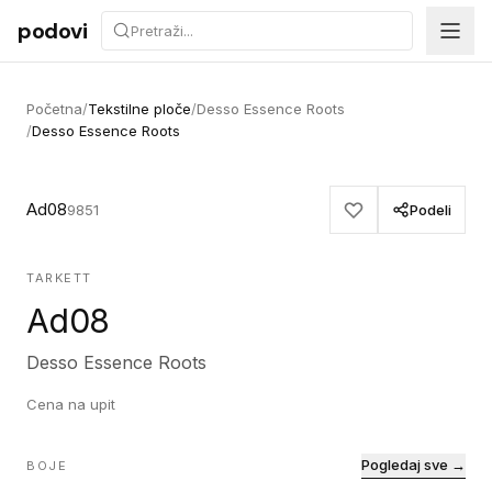
Preskoči na sadržaj
podovi
Početna
/
Tekstilne ploče
/
Desso Essence Roots
/
Desso Essence Roots
Ad08
9851
Podeli
TARKETT
Ad08
Desso Essence Roots
Cena na upit
Pogledaj sve →
BOJE