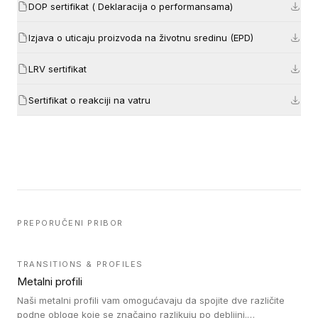
DOP sertifikat ( Deklaracija o performansama)
Izjava o uticaju proizvoda na životnu sredinu (EPD)
LRV sertifikat
Sertifikat o reakciji na vatru
PREPORUČENI PRIBOR
TRANSITIONS & PROFILES
Metalni profili
Naši metalni profili vam omogućavaju da spojite dve različite
podne obloge koje se značajno razlikuju po debljini.