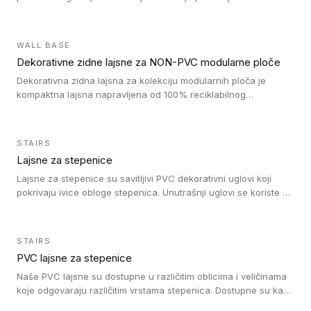
Jednostavni su za ugradnju i ne ometaju kretanje zahvaljujući
velikom nagibu. Mogu da se koriste za ublažavanje razlike u
debljini do 8mm. Naši metalni profili mogu da se koriste u
WALL BASE
oblastima sa velikom cirkulacijom.
Dekorativne zidne lajsne za NON-PVC modularne ploče
Dekorativna zidna lajsna za kolekciju modularnih ploča je
kompaktna lajsna napravljena od 100% reciklabilnog
polistirena, sa najmanje 30% recikliranog materijala.
STAIRS
Lajsne za stepenice
Lajsne za stepenice su savitljivi PVC dekorativni uglovi koji
pokrivaju ivice obloge stepenica. Unutrašnji uglovi se koriste za
zaštitu donjeg dela zida duže stepeništa. Spoljašnji uglovi se
koriste da se zaštite i sakriju ivice obloge stepenica. Ovi uglovi
stepenica su osmišljeni tako da formiraju glatku i atraktivnu
STAIRS
ivicu. Kompatibilni su sa heterogenim i homogenim vinilnim
PVC lajsne za stepenice
podovima i Tarkett Tapiflex oblogama za stepenice.
Naše PVC lajsne su dostupne u različitim oblicima i veličinama
koje odgovaraju različitim vrstama stepenica. Dostupne su kao
PVC oble ili blago zaobljene sa poluprečnikom savijanja od 8R.