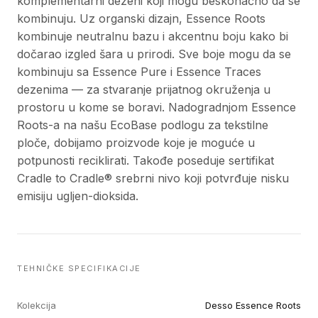
komplementarni dezeni koji mogu beskonačno da se
kombinuju. Uz organski dizajn, Essence Roots
kombinuje neutralnu bazu i akcentnu boju kako bi
dočarao izgled šara u prirodi. Sve boje mogu da se
kombinuju sa Essence Pure i Essence Traces
dezenima — za stvaranje prijatnog okruženja u
prostoru u kome se boravi. Nadogradnjom Essence
Roots-a na našu EcoBase podlogu za tekstilne
ploče, dobijamo proizvode koje je moguće u
potpunosti reciklirati. Takođe poseduje sertifikat
Cradle to Cradle® srebrni nivo koji potvrđuje nisku
emisiju ugljen-dioksida.
TEHNIČKE SPECIFIKACIJE
Kolekcija
Desso Essence Roots