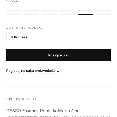
12
boja
DOSTUPNE PODLOGE
B1 ProBase
Pošaljite upit
Pogledaj na sajtu proizvođača
→
OPIS PROIZVODA
DESSO Essence Roots kolekciju čine