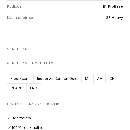
Podloga
B1 ProBase
Klasa upotrebe
33 Heavy
SERTIFIKATI
SERTIFIKATI KVALITETA
FloorScore
Indoor Air Comfort Gold
M1
A+
CE
REACH
EPD
EKOLOŠKE KARAKTERISTIKE
Bez ftalata
100% reciklabilno