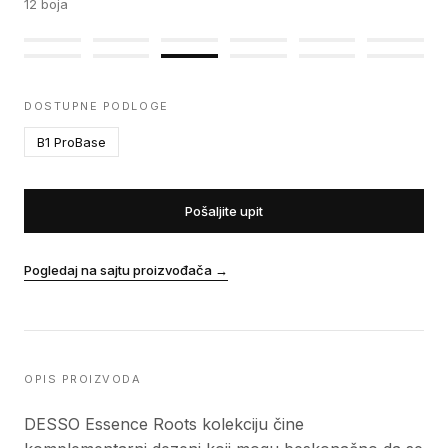
12
boja
DOSTUPNE PODLOGE
B1 ProBase
Pošaljite upit
Pogledaj na sajtu proizvođača
→
OPIS PROIZVODA
DESSO Essence Roots kolekciju čine