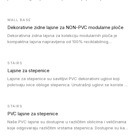
Jednostavni su za ugradnju i ne ometaju kretanje zahvaljujući
velikom nagibu. Mogu da se koriste za ublažavanje razlike u
debljini do 8mm. Naši metalni profili mogu da se koriste u
WALL BASE
oblastima sa velikom cirkulacijom.
Dekorativne zidne lajsne za NON-PVC modularne ploče
Dekorativna zidna lajsna za kolekciju modularnih ploča je
kompaktna lajsna napravljena od 100% reciklabilnog
polistirena, sa najmanje 30% recikliranog materijala.
STAIRS
Lajsne za stepenice
Lajsne za stepenice su savitljivi PVC dekorativni uglovi koji
pokrivaju ivice obloge stepenica. Unutrašnji uglovi se koriste za
zaštitu donjeg dela zida duže stepeništa. Spoljašnji uglovi se
koriste da se zaštite i sakriju ivice obloge stepenica. Ovi uglovi
stepenica su osmišljeni tako da formiraju glatku i atraktivnu
STAIRS
ivicu. Kompatibilni su sa heterogenim i homogenim vinilnim
PVC lajsne za stepenice
podovima i Tarkett Tapiflex oblogama za stepenice.
Naše PVC lajsne su dostupne u različitim oblicima i veličinama
koje odgovaraju različitim vrstama stepenica. Dostupne su kao
PVC oble ili blago zaobljene sa poluprečnikom savijanja od 8R.