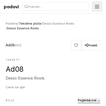
Preskoči na sadržaj
podovi
Početna
/
Tekstilne ploče
/
Desso Essence Roots
/
Desso Essence Roots
Ad08
9513
Podeli
TARKETT
Ad08
Desso Essence Roots
Cena na upit
Pogledaj sve →
BOJE