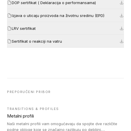
DOP sertifikat ( Deklaracija o performansama)
Izjava o uticaju proizvoda na životnu sredinu (EPD)
LRV sertifikat
Sertifikat o reakciji na vatru
PREPORUČENI PRIBOR
TRANSITIONS & PROFILES
Metalni profili
Naši metalni profili vam omogućavaju da spojite dve različite
podne obloge koje se značajno razlikuju po debljini.