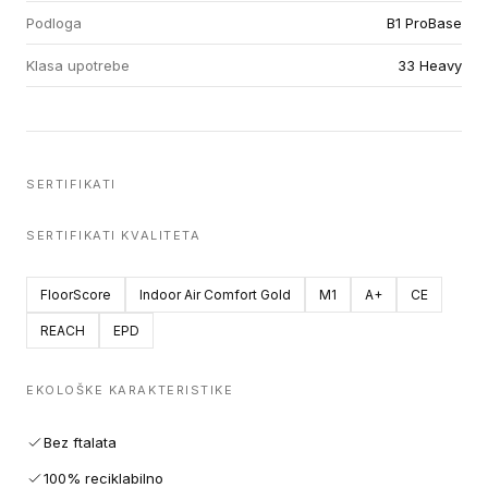
Podloga
B1 ProBase
Klasa upotrebe
33 Heavy
SERTIFIKATI
SERTIFIKATI KVALITETA
FloorScore
Indoor Air Comfort Gold
M1
A+
CE
REACH
EPD
EKOLOŠKE KARAKTERISTIKE
Bez ftalata
100% reciklabilno