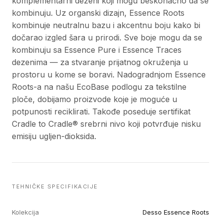
komplementarni dezeni koji mogu beskonačno da se
kombinuju. Uz organski dizajn, Essence Roots
kombinuje neutralnu bazu i akcentnu boju kako bi
dočarao izgled šara u prirodi. Sve boje mogu da se
kombinuju sa Essence Pure i Essence Traces
dezenima — za stvaranje prijatnog okruženja u
prostoru u kome se boravi. Nadogradnjom Essence
Roots-a na našu EcoBase podlogu za tekstilne
ploče, dobijamo proizvode koje je moguće u
potpunosti reciklirati. Takođe poseduje sertifikat
Cradle to Cradle® srebrni nivo koji potvrđuje nisku
emisiju ugljen-dioksida.
TEHNIČKE SPECIFIKACIJE
Kolekcija
Desso Essence Roots