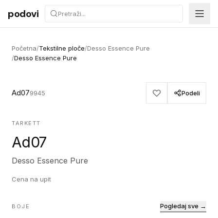
Preskoči na sadržaj
podovi
Početna
/
Tekstilne ploče
/
Desso Essence Pure
/
Desso Essence Pure
Ad07
9945
Podeli
TARKETT
Ad07
Desso Essence Pure
Cena na upit
Pogledaj sve →
BOJE