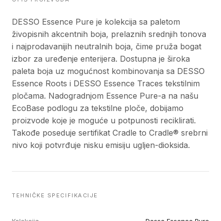
DESSO Essence Pure je kolekcija sa paletom
živopisnih akcentnih boja, prelaznih srednjih tonova
i najprodavanijih neutralnih boja, čime pruža bogat
izbor za uređenje enterijera. Dostupna je široka
paleta boja uz mogućnost kombinovanja sa DESSO
Essence Roots i DESSO Essence Traces tekstilnim
pločama. Nadogradnjom Essence Pure-a na našu
EcoBase podlogu za tekstilne ploče, dobijamo
proizvode koje je moguće u potpunosti reciklirati.
Takođe poseduje sertifikat Cradle to Cradle® srebrni
nivo koji potvrđuje nisku emisiju ugljen-dioksida.
TEHNIČKE SPECIFIKACIJE