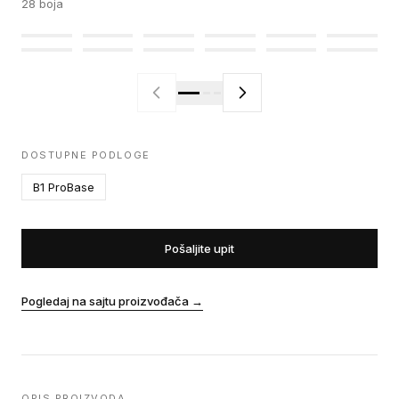
28
boja
DOSTUPNE PODLOGE
B1 ProBase
Pošaljite upit
Pogledaj na sajtu proizvođača
→
OPIS PROIZVODA