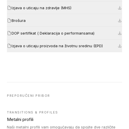
Izjava o uticaju na zdravlje (MHS)
Brošura
DOP sertifikat ( Deklaracija o performansama)
Izjava o uticaju proizvoda na životnu sredinu (EPD)
PREPORUČENI PRIBOR
TRANSITIONS & PROFILES
Metalni profili
Naši metalni profili vam omogućavaju da spojite dve različite