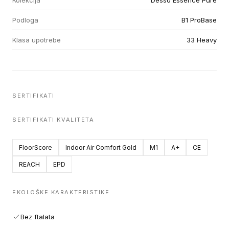
Kolekcija
Desso Essence Pure
Podloga
B1 ProBase
Klasa upotrebe
33 Heavy
SERTIFIKATI
SERTIFIKATI KVALITETA
FloorScore
Indoor Air Comfort Gold
M1
A+
CE
REACH
EPD
EKOLOŠKE KARAKTERISTIKE
Bez ftalata