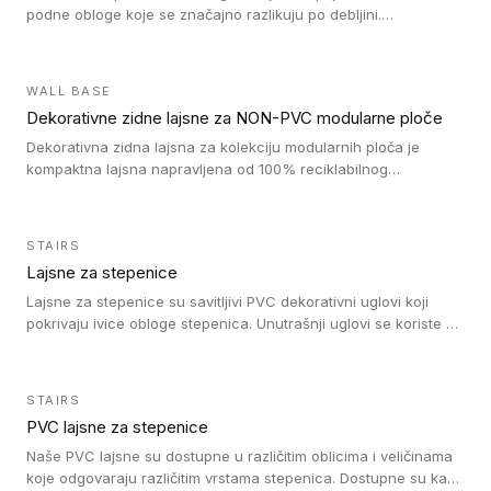
podne obloge koje se značajno razlikuju po debljini.
Jednostavni su za ugradnju i ne ometaju kretanje zahvaljujući
velikom nagibu. Mogu da se koriste za ublažavanje razlike u
debljini do 8mm. Naši metalni profili mogu da se koriste u
WALL BASE
oblastima sa velikom cirkulacijom.
Dekorativne zidne lajsne za NON-PVC modularne ploče
Dekorativna zidna lajsna za kolekciju modularnih ploča je
kompaktna lajsna napravljena od 100% reciklabilnog
polistirena, sa najmanje 30% recikliranog materijala.
STAIRS
Lajsne za stepenice
Lajsne za stepenice su savitljivi PVC dekorativni uglovi koji
pokrivaju ivice obloge stepenica. Unutrašnji uglovi se koriste za
zaštitu donjeg dela zida duže stepeništa. Spoljašnji uglovi se
koriste da se zaštite i sakriju ivice obloge stepenica. Ovi uglovi
stepenica su osmišljeni tako da formiraju glatku i atraktivnu
STAIRS
ivicu. Kompatibilni su sa heterogenim i homogenim vinilnim
PVC lajsne za stepenice
podovima i Tarkett Tapiflex oblogama za stepenice.
Naše PVC lajsne su dostupne u različitim oblicima i veličinama
koje odgovaraju različitim vrstama stepenica. Dostupne su kao