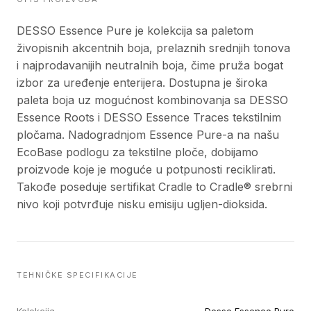
DESSO Essence Pure je kolekcija sa paletom
živopisnih akcentnih boja, prelaznih srednjih tonova
i najprodavanijih neutralnih boja, čime pruža bogat
izbor za uređenje enterijera. Dostupna je široka
paleta boja uz mogućnost kombinovanja sa DESSO
Essence Roots i DESSO Essence Traces tekstilnim
pločama. Nadogradnjom Essence Pure-a na našu
EcoBase podlogu za tekstilne ploče, dobijamo
proizvode koje je moguće u potpunosti reciklirati.
Takođe poseduje sertifikat Cradle to Cradle® srebrni
nivo koji potvrđuje nisku emisiju ugljen-dioksida.
TEHNIČKE SPECIFIKACIJE