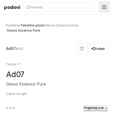
Preskoči na sadržaj
podovi
Početna
/
Tekstilne ploče
/
Desso Essence Pure
/
Desso Essence Pure
Ad07
9512
Podeli
TARKETT
Ad07
Desso Essence Pure
Cena na upit
Pogledaj sve →
BOJE