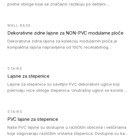
podne obloge koje se značajno razlikuju po debljini.
Jednostavni su za ugradnju i ne ometaju kretanje zahvaljujući
velikom nagibu. Mogu da se koriste za ublažavanje razlike u
debljini do 8mm. Naši metalni profili mogu da se koriste u
WALL BASE
oblastima sa velikom cirkulacijom.
Dekorativne zidne lajsne za NON-PVC modularne ploče
Dekorativna zidna lajsna za kolekciju modularnih ploča je
kompaktna lajsna napravljena od 100% reciklabilnog
polistirena, sa najmanje 30% recikliranog materijala.
STAIRS
Lajsne za stepenice
Lajsne za stepenice su savitljivi PVC dekorativni uglovi koji
pokrivaju ivice obloge stepenica. Unutrašnji uglovi se koriste za
zaštitu donjeg dela zida duže stepeništa. Spoljašnji uglovi se
koriste da se zaštite i sakriju ivice obloge stepenica. Ovi uglovi
stepenica su osmišljeni tako da formiraju glatku i atraktivnu
STAIRS
ivicu. Kompatibilni su sa heterogenim i homogenim vinilnim
PVC lajsne za stepenice
podovima i Tarkett Tapiflex oblogama za stepenice.
Naše PVC lajsne su dostupne u različitim oblicima i veličinama
koje odgovaraju različitim vrstama stepenica. Dostupne su kao