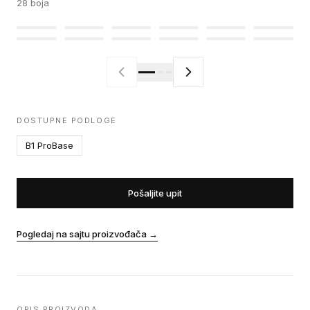
28
boja
DOSTUPNE PODLOGE
B1 ProBase
Pošaljite upit
Pogledaj na sajtu proizvođača
→
OPIS PROIZVODA