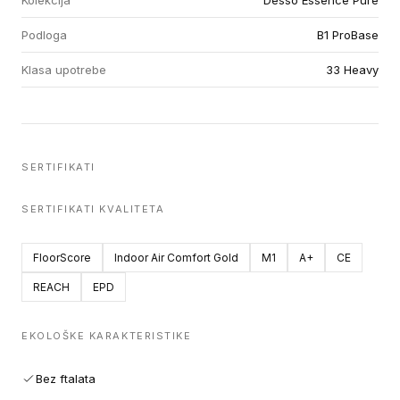
Kolekcija
Desso Essence Pure
Podloga
B1 ProBase
Klasa upotrebe
33 Heavy
SERTIFIKATI
SERTIFIKATI KVALITETA
FloorScore
Indoor Air Comfort Gold
M1
A+
CE
REACH
EPD
EKOLOŠKE KARAKTERISTIKE
Bez ftalata