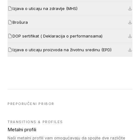
Izjava o uticaju na zdravlje (MHS)
Brošura
DOP sertifikat ( Deklaracija o performansama)
Izjava o uticaju proizvoda na životnu sredinu (EPD)
PREPORUČENI PRIBOR
TRANSITIONS & PROFILES
Metalni profili
Naši metalni profili vam omogućavaju da spojite dve različite