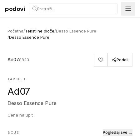
Preskoči na sadržaj
podovi
Početna
/
Tekstilne ploče
/
Desso Essence Pure
/
Desso Essence Pure
Ad07
8823
Podeli
TARKETT
Ad07
Desso Essence Pure
Cena na upit
Pogledaj sve →
BOJE