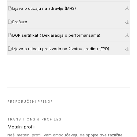
Izjava o uticaju na zdravlje (MHS)
Brošura
DOP sertifikat ( Deklaracija o performansama)
Izjava o uticaju proizvoda na životnu sredinu (EPD)
PREPORUČENI PRIBOR
TRANSITIONS & PROFILES
Metalni profili
Naši metalni profili vam omogućavaju da spojite dve različite