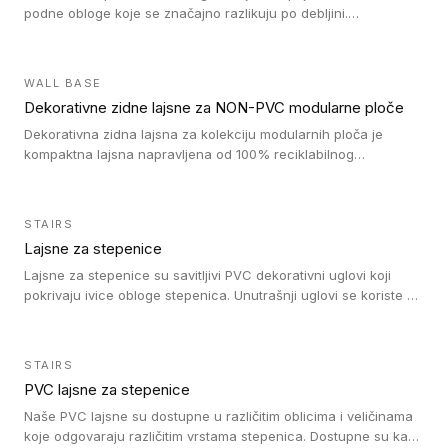
podne obloge koje se značajno razlikuju po debljini.
Jednostavni su za ugradnju i ne ometaju kretanje zahvaljujući
velikom nagibu. Mogu da se koriste za ublažavanje razlike u
debljini do 8mm. Naši metalni profili mogu da se koriste u
WALL BASE
oblastima sa velikom cirkulacijom.
Dekorativne zidne lajsne za NON-PVC modularne ploče
Dekorativna zidna lajsna za kolekciju modularnih ploča je
kompaktna lajsna napravljena od 100% reciklabilnog
polistirena, sa najmanje 30% recikliranog materijala.
STAIRS
Lajsne za stepenice
Lajsne za stepenice su savitljivi PVC dekorativni uglovi koji
pokrivaju ivice obloge stepenica. Unutrašnji uglovi se koriste za
zaštitu donjeg dela zida duže stepeništa. Spoljašnji uglovi se
koriste da se zaštite i sakriju ivice obloge stepenica. Ovi uglovi
stepenica su osmišljeni tako da formiraju glatku i atraktivnu
STAIRS
ivicu. Kompatibilni su sa heterogenim i homogenim vinilnim
PVC lajsne za stepenice
podovima i Tarkett Tapiflex oblogama za stepenice.
Naše PVC lajsne su dostupne u različitim oblicima i veličinama
koje odgovaraju različitim vrstama stepenica. Dostupne su kao