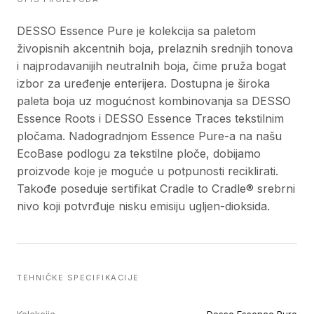
DESSO Essence Pure je kolekcija sa paletom
živopisnih akcentnih boja, prelaznih srednjih tonova
i najprodavanijih neutralnih boja, čime pruža bogat
izbor za uređenje enterijera. Dostupna je široka
paleta boja uz mogućnost kombinovanja sa DESSO
Essence Roots i DESSO Essence Traces tekstilnim
pločama. Nadogradnjom Essence Pure-a na našu
EcoBase podlogu za tekstilne ploče, dobijamo
proizvode koje je moguće u potpunosti reciklirati.
Takođe poseduje sertifikat Cradle to Cradle® srebrni
nivo koji potvrđuje nisku emisiju ugljen-dioksida.
TEHNIČKE SPECIFIKACIJE