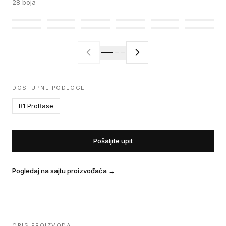
28
boja
DOSTUPNE PODLOGE
B1 ProBase
Pošaljite upit
Pogledaj na sajtu proizvođača
→
OPIS PROIZVODA