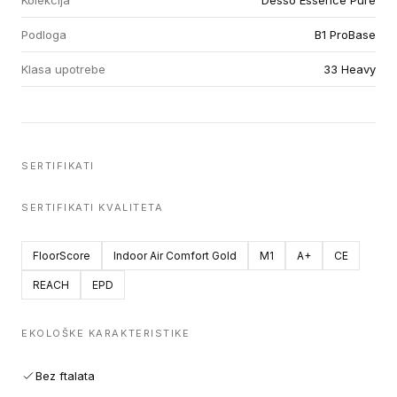
Kolekcija
Desso Essence Pure
Podloga
B1 ProBase
Klasa upotrebe
33 Heavy
SERTIFIKATI
SERTIFIKATI KVALITETA
FloorScore
Indoor Air Comfort Gold
M1
A+
CE
REACH
EPD
EKOLOŠKE KARAKTERISTIKE
Bez ftalata