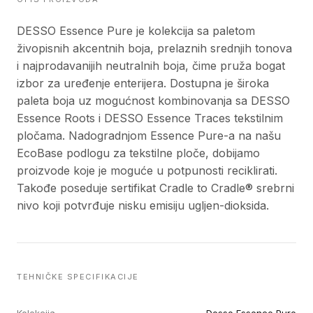
DESSO Essence Pure je kolekcija sa paletom
živopisnih akcentnih boja, prelaznih srednjih tonova
i najprodavanijih neutralnih boja, čime pruža bogat
izbor za uređenje enterijera. Dostupna je široka
paleta boja uz mogućnost kombinovanja sa DESSO
Essence Roots i DESSO Essence Traces tekstilnim
pločama. Nadogradnjom Essence Pure-a na našu
EcoBase podlogu za tekstilne ploče, dobijamo
proizvode koje je moguće u potpunosti reciklirati.
Takođe poseduje sertifikat Cradle to Cradle® srebrni
nivo koji potvrđuje nisku emisiju ugljen-dioksida.
TEHNIČKE SPECIFIKACIJE