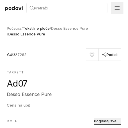
Preskoči na sadržaj
podovi
Početna
/
Tekstilne ploče
/
Desso Essence Pure
/
Desso Essence Pure
Ad07
7283
Podeli
TARKETT
Ad07
Desso Essence Pure
Cena na upit
Pogledaj sve →
BOJE