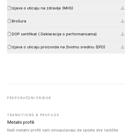
Izjava o uticaju na zdravlje (MHS)
Brošura
DOP sertifikat ( Deklaracija o performansama)
Izjava o uticaju proizvoda na životnu sredinu (EPD)
PREPORUČENI PRIBOR
TRANSITIONS & PROFILES
Metalni profili
Naši metalni profili vam omogućavaju da spojite dve različite