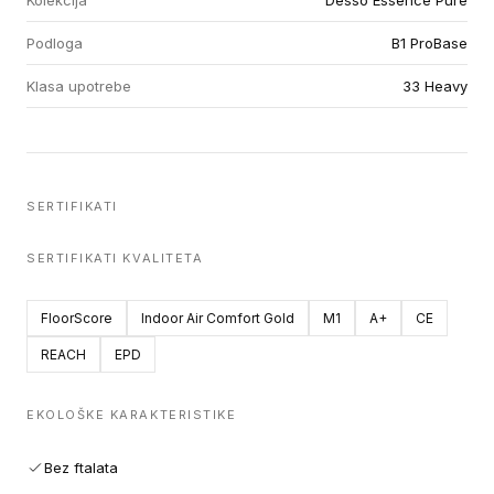
Kolekcija
Desso Essence Pure
Podloga
B1 ProBase
Klasa upotrebe
33 Heavy
SERTIFIKATI
SERTIFIKATI KVALITETA
FloorScore
Indoor Air Comfort Gold
M1
A+
CE
REACH
EPD
EKOLOŠKE KARAKTERISTIKE
Bez ftalata