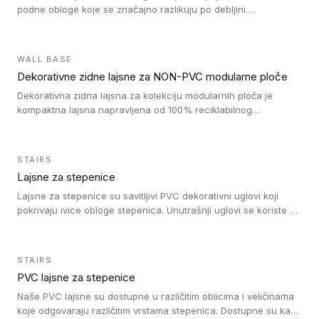
podne obloge koje se značajno razlikuju po debljini.
Jednostavni su za ugradnju i ne ometaju kretanje zahvaljujući
velikom nagibu. Mogu da se koriste za ublažavanje razlike u
debljini do 8mm. Naši metalni profili mogu da se koriste u
WALL BASE
oblastima sa velikom cirkulacijom.
Dekorativne zidne lajsne za NON-PVC modularne ploče
Dekorativna zidna lajsna za kolekciju modularnih ploča je
kompaktna lajsna napravljena od 100% reciklabilnog
polistirena, sa najmanje 30% recikliranog materijala.
STAIRS
Lajsne za stepenice
Lajsne za stepenice su savitljivi PVC dekorativni uglovi koji
pokrivaju ivice obloge stepenica. Unutrašnji uglovi se koriste za
zaštitu donjeg dela zida duže stepeništa. Spoljašnji uglovi se
koriste da se zaštite i sakriju ivice obloge stepenica. Ovi uglovi
stepenica su osmišljeni tako da formiraju glatku i atraktivnu
STAIRS
ivicu. Kompatibilni su sa heterogenim i homogenim vinilnim
PVC lajsne za stepenice
podovima i Tarkett Tapiflex oblogama za stepenice.
Naše PVC lajsne su dostupne u različitim oblicima i veličinama
koje odgovaraju različitim vrstama stepenica. Dostupne su kao