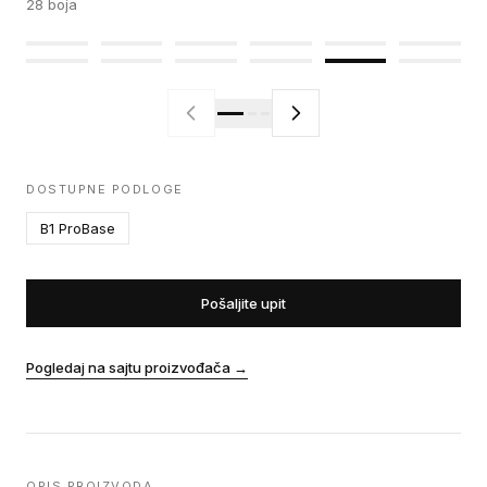
28
boja
DOSTUPNE PODLOGE
B1 ProBase
Pošaljite upit
Pogledaj na sajtu proizvođača
→
OPIS PROIZVODA