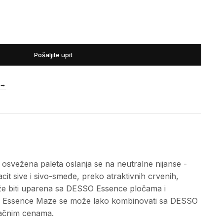
Pošaljite upit
→
svežena paleta oslanja se na neutralne nijanse -
acit sive i sivo-smeđe, preko atraktivnih crvenih,
ože biti uparena sa DESSO Essence pločama i
SO Essence Maze se može lako kombinovati sa DESSO
pačnim cenama.