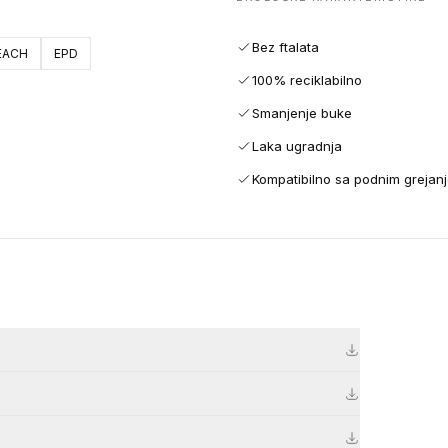
Bez ftalata
EACH
EPD
100% reciklabilno
Smanjenje buke
Laka ugradnja
Kompatibilno sa podnim grejan