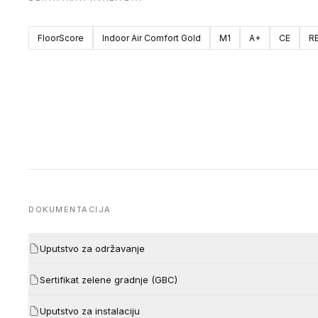
FloorScore
Indoor Air Comfort Gold
M1
A+
CE
R
DOKUMENTACIJA
Uputstvo za održavanje
Sertifikat zelene gradnje (GBC)
Uputstvo za instalaciju