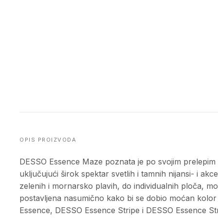
OPIS PROIZVODA
DESSO Essence Maze poznata je po svojim prelepim ge
uključujući širok spektar svetlih i tamnih nijansi- i a
zelenih i mornarsko plavih, do individualnih ploča, 
postavljena nasumično kako bi se dobio moćan kolo
Essence, DESSO Essence Stripe i DESSO Essence Str