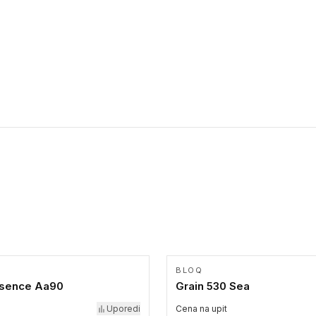
kretanju u prostoru. Ravne trake omogućavaju slabovidim
osobama da prate putanju pomoću belog štapa. Ove taktilne
trake su kompatibilne sa homogenim i heterogenim vinilnim
podovima, LVT lepljenim pločicama i linoleumom.
BLOQ
sence Aa90
Grain 530 Sea
Uporedi
Cena na upit