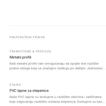
PREPORUČENI PRIBOR
TRANSITIONS & PROFILES
Metalni profili
Naši metalni profili vam omogućavaju da spojite dve različite
podne obloge koje se značajno razlikuju po debljini. Jednostavni
su za ugradnju i ne ometaju kretanje zahvaljujući velikom
nagibu. Mogu da se koriste za ublažavanje razlike u debljini do
8mm. Naši metalni profili mogu da se koriste u oblastima sa
STAIRS
velikom cirkulacijom.
PVC lajsne za stepenice
Naše PVC lajsne su dostupne u različitim oblicima i veličinama
koje odgovaraju različitim vrstama stepenica. Dostupne su kao