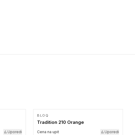
prepreke ili oblasti u kojoj je kretanje otežano, kao što su na
primer stepenice. Ove taktilne trake mogu biti postavljene na
homogenim i heterogenim podovima, LVT lepljenim ili
linoleumskim podovima, u skladu sa zahtevima za pristup i
bezbednost osoba sa invaliditetom i sa NF P 98 351
Pristupačnost. Dostupne su u 3 formata: gumene ploče koje se
lepe, poliuertanske samolepljive u kvadratnom i pravougaonom
formatu.
BLOQ
Tradition 210 Orange
Uporedi
Cena na upit
Uporedi