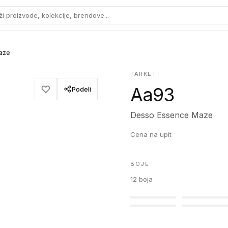
ži proizvode, kolekcije, brendove...
aze
TARKETT
Aa93
Podeli
Desso Essence Maze
Cena na upit
BOJE
12
boja