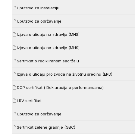
Uputstvo za instalaciju
Uputstvo za održavanje
Izjava o uticaju na zdravlje (MHS)
Izjava o uticaju na zdravlje (MHS)
Sertifikat o recikliranom sadržaju
Izjava o uticaju proizvoda na životnu sredinu (EPD)
DOP sertifikat ( Deklaracija o performansama)
LRV sertifikat
Uputstvo za održavanje
Sertifikat zelene gradnje (GBC)