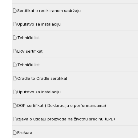
Sertifikat o recikliranom sadržaju
Uputstvo za instalaciju
Tehnički list
LRV sertifikat
Tehnički list
Cradle to Cradle sertifikat
Uputstvo za instalaciju
DOP sertifikat ( Deklaracija o performansama)
Izjava o uticaju proizvoda na životnu sredinu (EPD)
Brošura