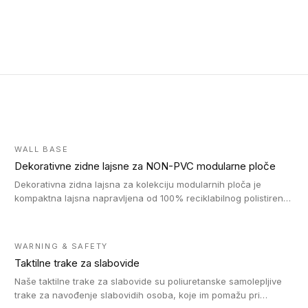
WALL BASE
Dekorativne zidne lajsne za NON-PVC modularne ploče
Dekorativna zidna lajsna za kolekciju modularnih ploča je
kompaktna lajsna napravljena od 100% reciklabilnog polistirena,
sa najmanje 30% recikliranog materijala.
WARNING & SAFETY
Taktilne trake za slabovide
Naše taktilne trake za slabovide su poliuretanske samolepljive
trake za navođenje slabovidih osoba, koje im pomažu pri