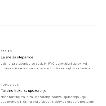
STAIRS
Lajsne za stepenice
Lajsne za stepenice su savitljivi PVC dekorativni uglovi koji
pokrivaju ivice obloge stepenica. Unutrašnji uglovi se koriste za
zaštitu donjeg dela zida duže stepeništa. Spoljašnji uglovi se
koriste da se zaštite i sakriju ivice obloge stepenica. Ovi uglovi
stepenica su osmišljeni tako da formiraju glatku i atraktivnu
ADHESIVES
ivicu. Kompatibilni su sa heterogenim i homogenim vinilnim
Taktilne trake za upozorenje
podovima i Tarkett Tapiflex oblogama za stepenice.
Naše taktilne trake za upozorenje sadrže ispupčenja koje
upozoravaju ili usmeravaju slepe i slabovide osobe o postojanju