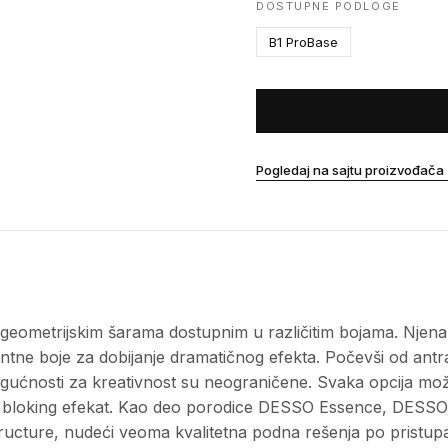
DOSTUPNE PODLOGE
B1 ProBase
Pogledaj na sajtu proizvođača
ometrijskim šarama dostupnim u različitim bojama. Njena o
kcentne boje za dobijanje dramatičnog efekta. Počevši od antr
mogućnosti za kreativnost su neograničene. Svaka opcija m
r bloking efekat. Kao deo porodice DESSO Essence, DES
ucture, nudeći veoma kvalitetna podna rešenja po pristu