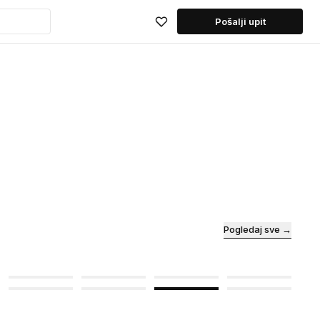
Pošalji upit
Pogledaj sve →