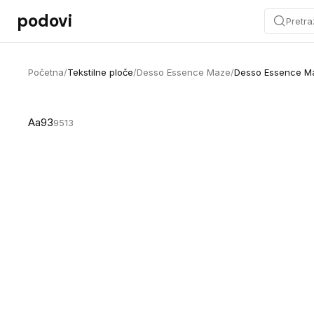
Preskoči na sadržaj
podovi
Pretra
Početna
/
Tekstilne ploče
/
Desso Essence Maze
/
Desso Essence M
Aa93
9513