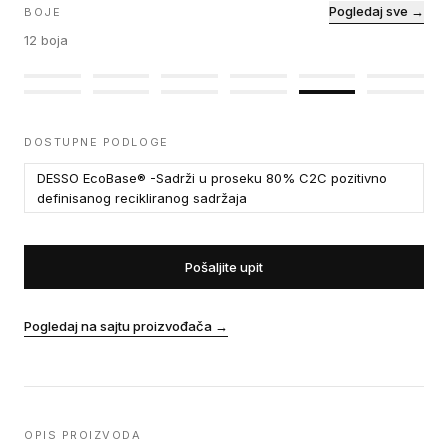
Pogledaj sve →
BOJE
12
boja
DOSTUPNE PODLOGE
DESSO EcoBase® -Sadrži u proseku 80% C2C pozitivno
definisanog recikliranog sadržaja
Pošaljite upit
Pogledaj na sajtu proizvođača
→
OPIS PROIZVODA