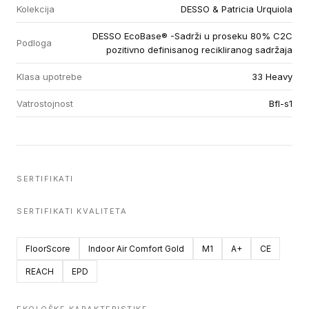
Kolekcija
DESSO & Patricia Urquiola
DESSO EcoBase® -Sadrži u proseku 80% C2C
Podloga
pozitivno definisanog recikliranog sadržaja
Klasa upotrebe
33 Heavy
Vatrostojnost
Bfl-s1
SERTIFIKATI
SERTIFIKATI KVALITETA
FloorScore
Indoor Air Comfort Gold
M1
A+
CE
REACH
EPD