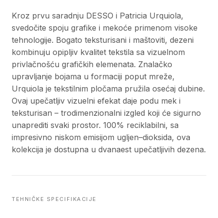
Kroz prvu saradnju DESSO i Patricia Urquiola,
svedočite spoju grafike i mekoće primenom visoke
tehnologije. Bogato teksturisani i maštoviti, dezeni
kombinuju opipljiv kvalitet tekstila sa vizuelnom
privlačnošću grafičkih elemenata. Znalačko
upravljanje bojama u formaciji poput mreže,
Urquiola je tekstilnim pločama pružila osećaj dubine.
Ovaj upečatljiv vizuelni efekat daje podu mek i
teksturisan – trodimenzionalni izgled koji će sigurno
unaprediti svaki prostor. 100% reciklabilni, sa
impresivno niskom emisijom ugljen–dioksida, ova
kolekcija je dostupna u dvanaest upečatljivih dezena.
TEHNIČKE SPECIFIKACIJE