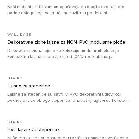
Naši metalni profili vam omogućavaju da spojite dve različite
podne obloge koje se značajno razlikuju po debljini.
Jednostavni su za ugradnju i ne ometaju kretanje zahvaljujući
velikom nagibu. Mogu da se koriste za ublažavanje razlike u
debljini do 8mm. Naši metalni profili mogu da se koriste u
WALL BASE
oblastima sa velikom cirkulacijom.
Dekorativne zidne lajsne za NON-PVC modularne ploče
Dekorativna zidna lajsna za kolekciju modularnih ploča je
kompaktna lajsna napravljena od 100% reciklabilnog
polistirena, sa najmanje 30% recikliranog materijala.
STAIRS
Lajsne za stepenice
Lajsne za stepenice su savitljivi PVC dekorativni uglovi koji
pokrivaju ivice obloge stepenica. Unutrašnji uglovi se koriste za
zaštitu donjeg dela zida duže stepeništa. Spoljašnji uglovi se
koriste da se zaštite i sakriju ivice obloge stepenica. Ovi uglovi
stepenica su osmišljeni tako da formiraju glatku i atraktivnu
STAIRS
ivicu. Kompatibilni su sa heterogenim i homogenim vinilnim
PVC lajsne za stepenice
podovima i Tarkett Tapiflex oblogama za stepenice.
Naše PVC lajsne su dostupne u različitim oblicima i veličinama