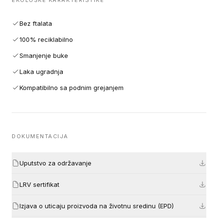
EKOLOŠKE KARAKTERISTIKE
Bez ftalata
100% reciklabilno
Smanjenje buke
Laka ugradnja
Kompatibilno sa podnim grejanjem
DOKUMENTACIJA
Uputstvo za održavanje
LRV sertifikat
Izjava o uticaju proizvoda na životnu sredinu (EPD)