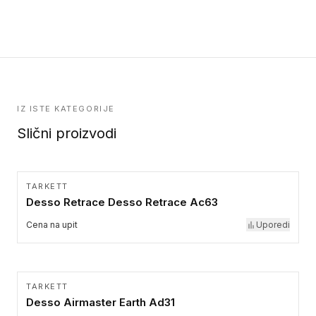
formatu.
upotrebu kod podovima iz Excellence Genius loose-lay
kolekcije.
IZ ISTE KATEGORIJE
Slični proizvodi
TARKETT
Desso Retrace Desso Retrace Ac63
Cena na upit
Uporedi
TARKETT
Desso Airmaster Earth Ad31