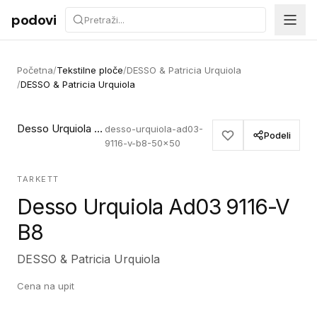
Preskoči na sadržaj
podovi
Početna
/
Tekstilne ploče
/
DESSO & Patricia Urquiola
/
DESSO & Patricia Urquiola
Desso Urquiola Ad03 9116-V B8
desso-urquiola-ad03-
Podeli
9116-v-b8-50x50
TARKETT
Desso Urquiola Ad03 9116-V
B8
DESSO & Patricia Urquiola
Cena na upit