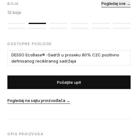
Pogledaj sve →
BOJE
12
boja
DOSTUPNE PODLOGE
DESSO EcoBase® -Sadrži u proseku 80% C2C pozitivno
definisanog recikliranog sadržaja
Pošaljite upit
Pogledaj na sajtu proizvođača
→
OPIS PROIZVODA