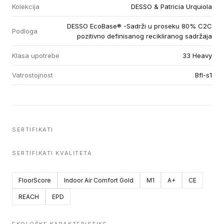
Kolekcija
DESSO & Patricia Urquiola
DESSO EcoBase® -Sadrži u proseku 80% C2C
Podloga
pozitivno definisanog recikliranog sadržaja
Klasa upotrebe
33 Heavy
Vatrostojnost
Bfl-s1
SERTIFIKATI
SERTIFIKATI KVALITETA
FloorScore
Indoor Air Comfort Gold
M1
A+
CE
REACH
EPD