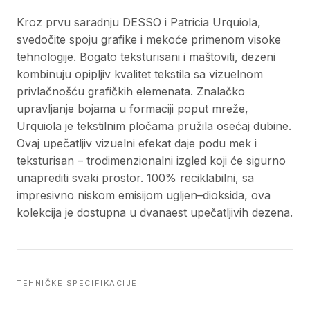
Kroz prvu saradnju DESSO i Patricia Urquiola,
svedočite spoju grafike i mekoće primenom visoke
tehnologije. Bogato teksturisani i maštoviti, dezeni
kombinuju opipljiv kvalitet tekstila sa vizuelnom
privlačnošću grafičkih elemenata. Znalačko
upravljanje bojama u formaciji poput mreže,
Urquiola je tekstilnim pločama pružila osećaj dubine.
Ovaj upečatljiv vizuelni efekat daje podu mek i
teksturisan – trodimenzionalni izgled koji će sigurno
unaprediti svaki prostor. 100% reciklabilni, sa
impresivno niskom emisijom ugljen–dioksida, ova
kolekcija je dostupna u dvanaest upečatljivih dezena.
TEHNIČKE SPECIFIKACIJE