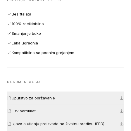
EKOLOŠKE KARAKTERISTIKE
Bez ftalata
100% reciklabilno
Smanjenje buke
Laka ugradnja
Kompatibilno sa podnim grejanjem
DOKUMENTACIJA
Uputstvo za održavanje
LRV sertifikat
Izjava o uticaju proizvoda na životnu sredinu (EPD)