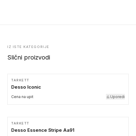
formatu.
upotrebu kod podovima iz Excellence Genius loose-lay
kolekcije.
IZ ISTE KATEGORIJE
Slični proizvodi
TARKETT
Desso Iconic
Cena na upit
Uporedi
TARKETT
Desso Essence Stripe Aa91