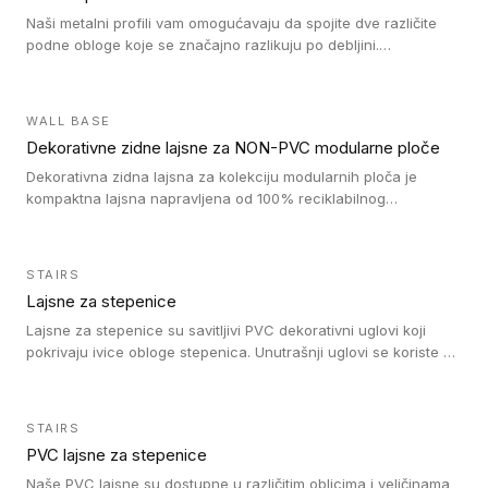
Naši metalni profili vam omogućavaju da spojite dve različite
podne obloge koje se značajno razlikuju po debljini.
Jednostavni su za ugradnju i ne ometaju kretanje zahvaljujući
velikom nagibu. Mogu da se koriste za ublažavanje razlike u
debljini do 8mm. Naši metalni profili mogu da se koriste u
WALL BASE
oblastima sa velikom cirkulacijom.
Dekorativne zidne lajsne za NON-PVC modularne ploče
Dekorativna zidna lajsna za kolekciju modularnih ploča je
kompaktna lajsna napravljena od 100% reciklabilnog
polistirena, sa najmanje 30% recikliranog materijala.
STAIRS
Lajsne za stepenice
Lajsne za stepenice su savitljivi PVC dekorativni uglovi koji
pokrivaju ivice obloge stepenica. Unutrašnji uglovi se koriste za
zaštitu donjeg dela zida duže stepeništa. Spoljašnji uglovi se
koriste da se zaštite i sakriju ivice obloge stepenica. Ovi uglovi
stepenica su osmišljeni tako da formiraju glatku i atraktivnu
STAIRS
ivicu. Kompatibilni su sa heterogenim i homogenim vinilnim
PVC lajsne za stepenice
podovima i Tarkett Tapiflex oblogama za stepenice.
Naše PVC lajsne su dostupne u različitim oblicima i veličinama