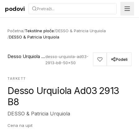
Preskoči na sadržaj
podovi
Početna
/
Tekstilne ploče
/
DESSO & Patricia Urquiola
/
DESSO & Patricia Urquiola
Desso Urquiola Ad03 2913 B8
desso-urquiola-ad03-
Podeli
2913-b8-50x50
TARKETT
Desso Urquiola Ad03 2913
B8
DESSO & Patricia Urquiola
Cena na upit