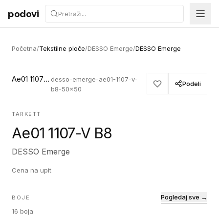
Preskoči na sadržaj
podovi
Početna
/
Tekstilne ploče
/
DESSO Emerge
/
DESSO Emerge
Ae01 1107-V B8
desso-emerge-ae01-1107-v-
Podeli
b8-50x50
TARKETT
Ae01 1107-V B8
DESSO Emerge
Cena na upit
Pogledaj sve →
BOJE
16
boja