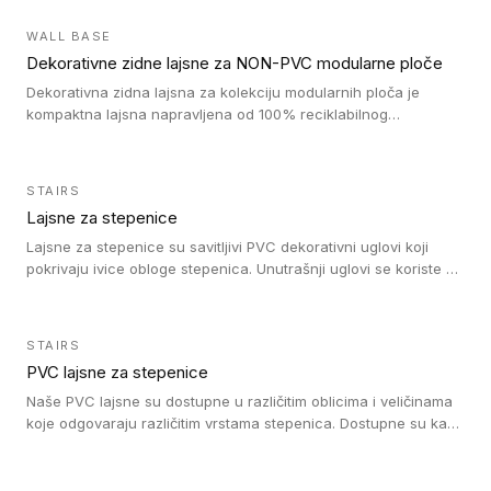
velikom nagibu. Mogu da se koriste za ublažavanje razlike u
debljini do 8mm. Naši metalni profili mogu da se koriste u
WALL BASE
oblastima sa velikom cirkulacijom.
Dekorativne zidne lajsne za NON-PVC modularne ploče
Dekorativna zidna lajsna za kolekciju modularnih ploča je
kompaktna lajsna napravljena od 100% reciklabilnog
polistirena, sa najmanje 30% recikliranog materijala.
STAIRS
Lajsne za stepenice
Lajsne za stepenice su savitljivi PVC dekorativni uglovi koji
pokrivaju ivice obloge stepenica. Unutrašnji uglovi se koriste za
zaštitu donjeg dela zida duže stepeništa. Spoljašnji uglovi se
koriste da se zaštite i sakriju ivice obloge stepenica. Ovi uglovi
stepenica su osmišljeni tako da formiraju glatku i atraktivnu
STAIRS
ivicu. Kompatibilni su sa heterogenim i homogenim vinilnim
PVC lajsne za stepenice
podovima i Tarkett Tapiflex oblogama za stepenice.
Naše PVC lajsne su dostupne u različitim oblicima i veličinama
koje odgovaraju različitim vrstama stepenica. Dostupne su kao
PVC oble ili blago zaobljene sa poluprečnikom savijanja od 8R.
Jednostavne su za ugradnu zahvaljujući savitljivoj strukturi i
kompatibilne sa heterogenim i homogenim vinilnim podovima u