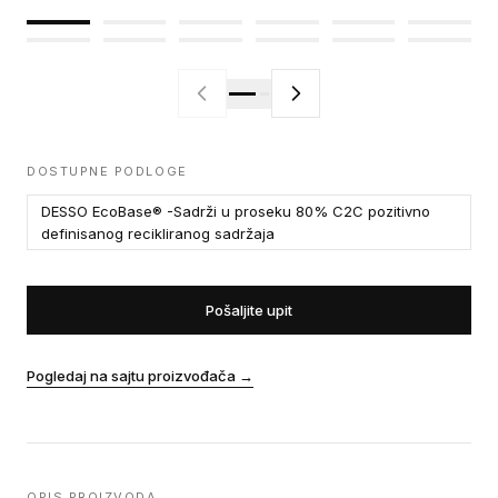
DOSTUPNE PODLOGE
DESSO EcoBase® -Sadrži u proseku 80% C2C pozitivno
definisanog recikliranog sadržaja
Pošaljite upit
Pogledaj na sajtu proizvođača
→
OPIS PROIZVODA