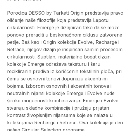
Porodica DESSO by Tarkett Origin predstavlja pravo
oličenje naše filozofije koja predstavlja Lepotu
cirkularnosti. Emerge je dizajniran tako da se može
ponovo preraditi u beskonačnom ciklusu zatvorene
petlje. Baš kao i Origin kolekcije Evolve, Recharge i
Retrace, njegov dizajn je inspirisan samim procesom
cirkularnosti. Suptilan, materijalno bogat dizajn
kolekcije Emerge odražava teksturu i šaru
recikliranih prediva iz korišćenih tekstilnih ploča, pri
čemu se osnovni tonovi dopunjuju akcentnim
bojama. Izborom osnovnih i akcentnih tonova i
neutralnih nijansi kolekcije Emerge i Evolve nude
široke mogućnosti kombinovanja. Emerge i Evolve
stvaraju skladne kombinacije i pružaju prijatan
kontrast živopisnijim nijansama koje se nalaze u
kolekcijama Recharge i Retrace. Ova kolekcija je deo
našeg Circular Selection programa.