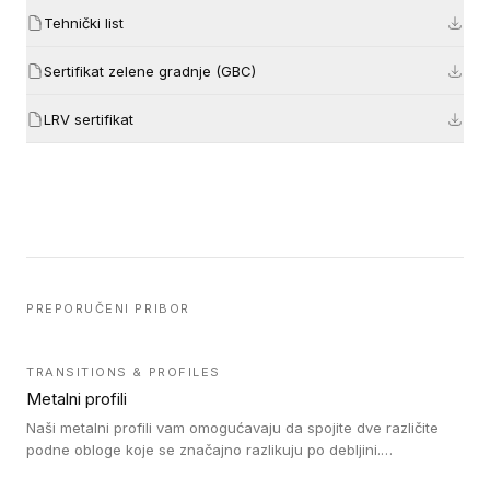
Tehnički list
Sertifikat zelene gradnje (GBC)
LRV sertifikat
PREPORUČENI PRIBOR
TRANSITIONS & PROFILES
Metalni profili
Naši metalni profili vam omogućavaju da spojite dve različite
podne obloge koje se značajno razlikuju po debljini.
Jednostavni su za ugradnju i ne ometaju kretanje zahvaljujući