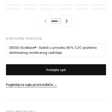
DOSTUPNE PODLOGE
DESSO EcoBase® -Sadrži u proseku 80% C2C pozitivno
definisanog recikliranog sadržaja
Pošaljite upit
Pogledaj na sajtu proizvođača
→
OPIS PROIZVODA