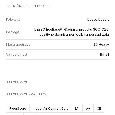
TEHNIČKE SPECIFIKACIJE
Kolekcija
Desso Desert
DESSO EcoBase® -Sadrži u proseku 80% C2C
Podloga
pozitivno definisanog recikliranog sadržaja
Klasa upotrebe
33 Heavy
Vatrostojnost
Bfl-s1
SERTIFIKATI
SERTIFIKATI KVALITETA
FloorScore
Indoor Air Comfort Gold
M1
A+
CE