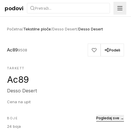
Preskoči na sadržaj
podovi
Početna
/
Tekstilne ploče
/
Desso Desert
/
Desso Desert
Ac89
9508
Podeli
TARKETT
Ac89
Desso Desert
Cena na upit
Pogledaj sve →
BOJE
24
boja