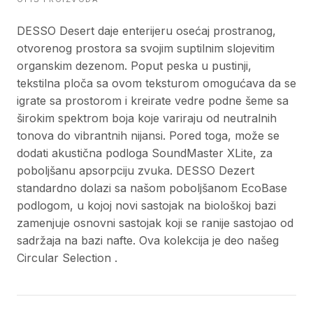
DESSO Desert daje enterijeru osećaj prostranog,
otvorenog prostora sa svojim suptilnim slojevitim
organskim dezenom. Poput peska u pustinji,
tekstilna ploča sa ovom teksturom omogućava da se
igrate sa prostorom i kreirate vedre podne šeme sa
širokim spektrom boja koje variraju od neutralnih
tonova do vibrantnih nijansi. Pored toga, može se
dodati akustična podloga SoundMaster XLite, za
poboljšanu apsorpciju zvuka. DESSO Dezert
standardno dolazi sa našom poboljšanom EcoBase
podlogom, u kojoj novi sastojak na biološkoj bazi
zamenjuje osnovni sastojak koji se ranije sastojao od
sadržaja na bazi nafte. Ova kolekcija je deo našeg
Circular Selection .