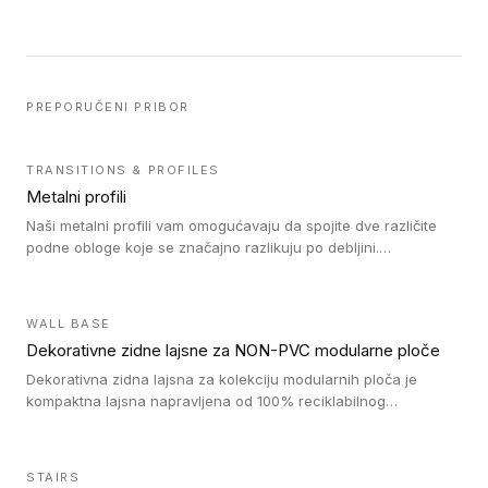
PREPORUČENI PRIBOR
TRANSITIONS & PROFILES
Metalni profili
Naši metalni profili vam omogućavaju da spojite dve različite
podne obloge koje se značajno razlikuju po debljini.
Jednostavni su za ugradnju i ne ometaju kretanje zahvaljujući
velikom nagibu. Mogu da se koriste za ublažavanje razlike u
debljini do 8mm. Naši metalni profili mogu da se koriste u
WALL BASE
oblastima sa velikom cirkulacijom.
Dekorativne zidne lajsne za NON-PVC modularne ploče
Dekorativna zidna lajsna za kolekciju modularnih ploča je
kompaktna lajsna napravljena od 100% reciklabilnog
polistirena, sa najmanje 30% recikliranog materijala.
STAIRS