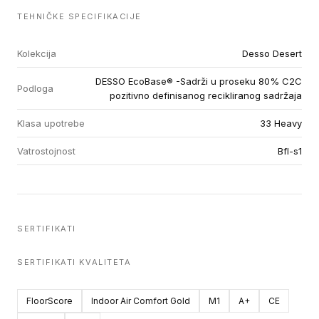
TEHNIČKE SPECIFIKACIJE
Kolekcija
Desso Desert
DESSO EcoBase® -Sadrži u proseku 80% C2C
Podloga
pozitivno definisanog recikliranog sadržaja
Klasa upotrebe
33 Heavy
Vatrostojnost
Bfl-s1
SERTIFIKATI
SERTIFIKATI KVALITETA
FloorScore
Indoor Air Comfort Gold
M1
A+
CE