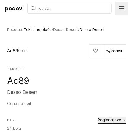
Preskoči na sadržaj
podovi
Početna
/
Tekstilne ploče
/
Desso Desert
/
Desso Desert
Ac89
9093
Podeli
TARKETT
Ac89
Desso Desert
Cena na upit
Pogledaj sve →
BOJE
24
boja