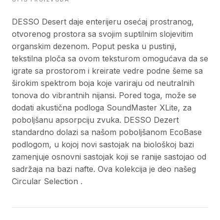
DESSO Desert daje enterijeru osećaj prostranog,
otvorenog prostora sa svojim suptilnim slojevitim
organskim dezenom. Poput peska u pustinji,
tekstilna ploča sa ovom teksturom omogućava da se
igrate sa prostorom i kreirate vedre podne šeme sa
širokim spektrom boja koje variraju od neutralnih
tonova do vibrantnih nijansi. Pored toga, može se
dodati akustična podloga SoundMaster XLite, za
poboljšanu apsorpciju zvuka. DESSO Dezert
standardno dolazi sa našom poboljšanom EcoBase
podlogom, u kojoj novi sastojak na biološkoj bazi
zamenjuje osnovni sastojak koji se ranije sastojao od
sadržaja na bazi nafte. Ova kolekcija je deo našeg
Circular Selection .