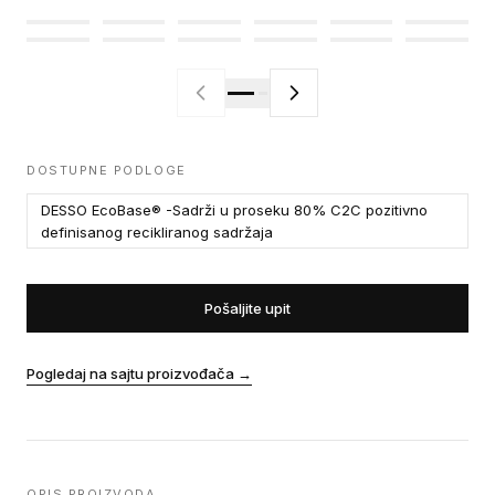
DOSTUPNE PODLOGE
DESSO EcoBase® -Sadrži u proseku 80% C2C pozitivno
definisanog recikliranog sadržaja
Pošaljite upit
Pogledaj na sajtu proizvođača
→
OPIS PROIZVODA