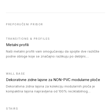
PREPORUČENI PRIBOR
TRANSITIONS & PROFILES
Metalni profili
Naši metalni profili vam omogućavaju da spojite dve različite
podne obloge koje se značajno razlikuju po debljini.
Jednostavni su za ugradnju i ne ometaju kretanje zahvaljujući
velikom nagibu. Mogu da se koriste za ublažavanje razlike u
debljini do 8mm. Naši metalni profili mogu da se koriste u
WALL BASE
oblastima sa velikom cirkulacijom.
Dekorativne zidne lajsne za NON-PVC modularne ploče
Dekorativna zidna lajsna za kolekciju modularnih ploča je
kompaktna lajsna napravljena od 100% reciklabilnog
polistirena, sa najmanje 30% recikliranog materijala.
STAIRS