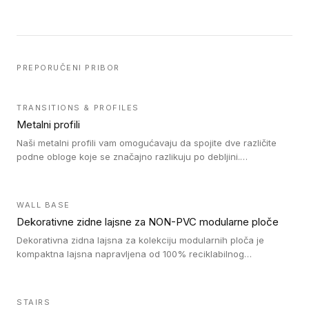
PREPORUČENI PRIBOR
TRANSITIONS & PROFILES
Metalni profili
Naši metalni profili vam omogućavaju da spojite dve različite
podne obloge koje se značajno razlikuju po debljini.
Jednostavni su za ugradnju i ne ometaju kretanje zahvaljujući
velikom nagibu. Mogu da se koriste za ublažavanje razlike u
debljini do 8mm. Naši metalni profili mogu da se koriste u
WALL BASE
oblastima sa velikom cirkulacijom.
Dekorativne zidne lajsne za NON-PVC modularne ploče
Dekorativna zidna lajsna za kolekciju modularnih ploča je
kompaktna lajsna napravljena od 100% reciklabilnog
polistirena, sa najmanje 30% recikliranog materijala.
STAIRS