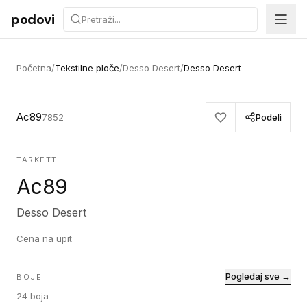
Preskoči na sadržaj
podovi
Početna
/
Tekstilne ploče
/
Desso Desert
/
Desso Desert
Ac89
7852
Podeli
TARKETT
Ac89
Desso Desert
Cena na upit
Pogledaj sve →
BOJE
24
boja