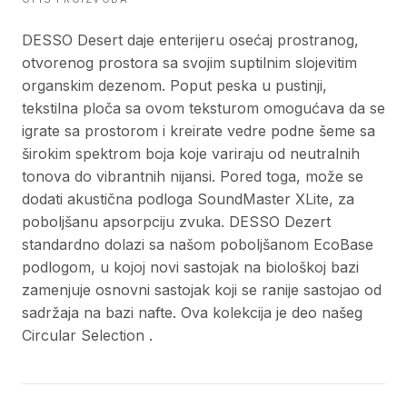
DESSO Desert daje enterijeru osećaj prostranog,
otvorenog prostora sa svojim suptilnim slojevitim
organskim dezenom. Poput peska u pustinji,
tekstilna ploča sa ovom teksturom omogućava da se
igrate sa prostorom i kreirate vedre podne šeme sa
širokim spektrom boja koje variraju od neutralnih
tonova do vibrantnih nijansi. Pored toga, može se
dodati akustična podloga SoundMaster XLite, za
poboljšanu apsorpciju zvuka. DESSO Dezert
standardno dolazi sa našom poboljšanom EcoBase
podlogom, u kojoj novi sastojak na biološkoj bazi
zamenjuje osnovni sastojak koji se ranije sastojao od
sadržaja na bazi nafte. Ova kolekcija je deo našeg
Circular Selection .