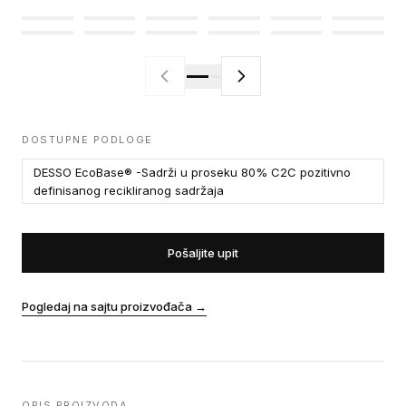
DOSTUPNE PODLOGE
DESSO EcoBase® -Sadrži u proseku 80% C2C pozitivno
definisanog recikliranog sadržaja
Pošaljite upit
Pogledaj na sajtu proizvođača
→
OPIS PROIZVODA