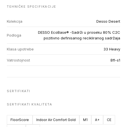
TEHNIČKE SPECIFIKACIJE
Kolekcija
Desso Desert
DESSO EcoBase® -Sadrži u proseku 80% C2C
Podloga
pozitivno definisanog recikliranog sadržaja
Klasa upotrebe
33 Heavy
Vatrostojnost
Bfl-s1
SERTIFIKATI
SERTIFIKATI KVALITETA
FloorScore
Indoor Air Comfort Gold
M1
A+
CE