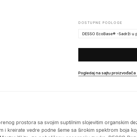
DOSTUPNE PODLOGE
DESSO EcoBase® -Sadrži u p
Pogledaj na sajtu proizvođača
enog prostora sa svojim suptilnim slojevitim organskim dez
 kreirate vedre podne šeme sa širokim spektrom boja koje 