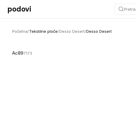
Preskoči na sadržaj
podovi
Pretra
Početna
/
Tekstilne ploče
/
Desso Desert
/
Desso Desert
Ac89
7173