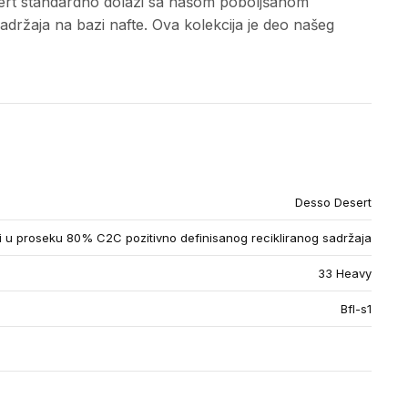
ert standardno dolazi sa našom poboljšanom
adržaja na bazi nafte. Ova kolekcija je deo našeg
Desso Desert
u proseku 80% C2C pozitivno definisanog recikliranog sadržaja
33 Heavy
Bfl-s1