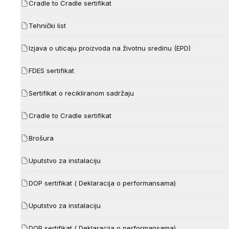
Cradle to Cradle sertifikat
Tehnički list
Izjava o uticaju proizvoda na životnu sredinu (EPD)
FDES sertifikat
Sertifikat o recikliranom sadržaju
Cradle to Cradle sertifikat
Brošura
Uputstvo za instalaciju
DOP sertifikat ( Deklaracija o performansama)
Uputstvo za instalaciju
DOP sertifikat ( Deklaracija o performansama)