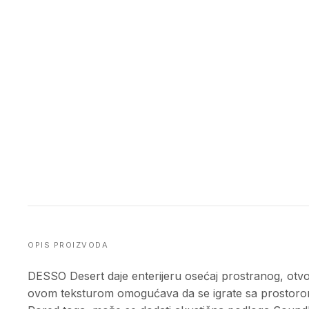
OPIS PROIZVODA
DESSO Desert daje enterijeru osećaj prostranog, otvor
ovom teksturom omogućava da se igrate sa prostorom i