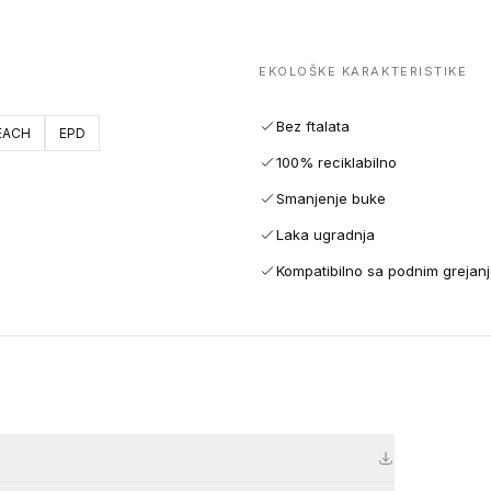
EKOLOŠKE KARAKTERISTIKE
Bez ftalata
EACH
EPD
100% reciklabilno
Smanjenje buke
Laka ugradnja
Kompatibilno sa podnim grejan