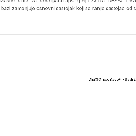
Master XLite, za poboljšanu apsorpciju zvuka. DESSO Dez
azi zamenjuje osnovni sastojak koji se ranije sastojao od s
DESSO EcoBase® -Sadrži 