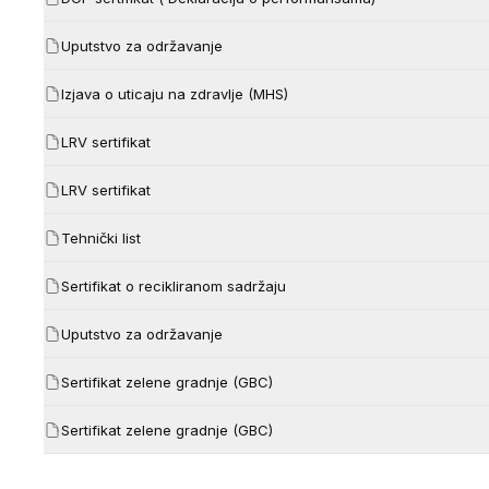
Uputstvo za održavanje
Izjava o uticaju na zdravlje (MHS)
LRV sertifikat
LRV sertifikat
Tehnički list
Sertifikat o recikliranom sadržaju
Uputstvo za održavanje
Sertifikat zelene gradnje (GBC)
Sertifikat zelene gradnje (GBC)