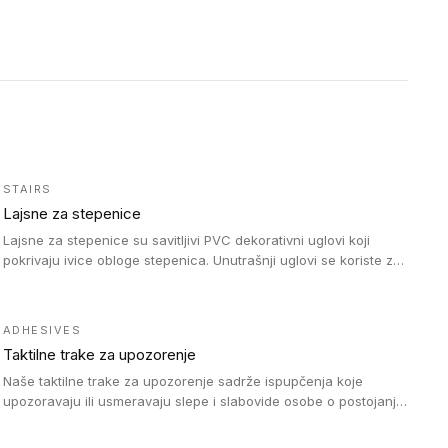
STAIRS
Lajsne za stepenice
Lajsne za stepenice su savitljivi PVC dekorativni uglovi koji
pokrivaju ivice obloge stepenica. Unutrašnji uglovi se koriste za
zaštitu donjeg dela zida duže stepeništa. Spoljašnji uglovi se
koriste da se zaštite i sakriju ivice obloge stepenica. Ovi uglovi
stepenica su osmišljeni tako da formiraju glatku i atraktivnu
ADHESIVES
ivicu. Kompatibilni su sa heterogenim i homogenim vinilnim
Taktilne trake za upozorenje
podovima i Tarkett Tapiflex oblogama za stepenice.
Naše taktilne trake za upozorenje sadrže ispupčenja koje
upozoravaju ili usmeravaju slepe i slabovide osobe o postojanju
prepreke ili oblasti u kojoj je kretanje otežano, kao što su na
primer stepenice. Ove taktilne trake mogu biti postavljene na