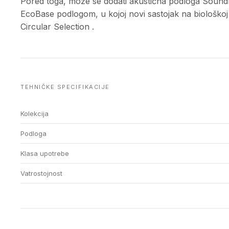
Pored toga, može se dodati akustična podloga Sound
EcoBase podlogom, u kojoj novi sastojak na biološkoj b
Circular Selection .
TEHNIČKE SPECIFIKACIJE
Kolekcija
Podloga
Klasa upotrebe
Vatrostojnost