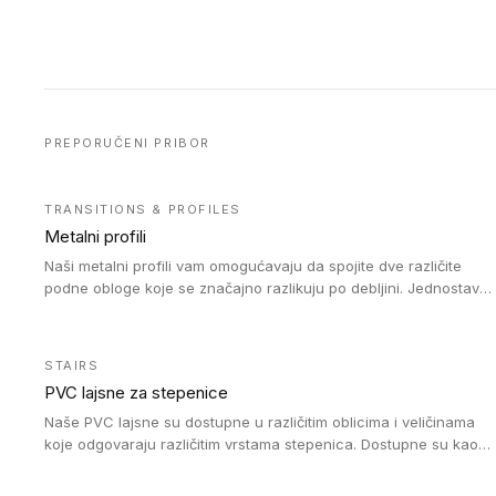
PREPORUČENI PRIBOR
TRANSITIONS & PROFILES
Metalni profili
Naši metalni profili vam omogućavaju da spojite dve različite
podne obloge koje se značajno razlikuju po debljini. Jednostavni
su za ugradnju i ne ometaju kretanje zahvaljujući velikom
nagibu. Mogu da se koriste za ublažavanje razlike u debljini do
8mm. Naši metalni profili mogu da se koriste u oblastima sa
STAIRS
velikom cirkulacijom.
PVC lajsne za stepenice
Naše PVC lajsne su dostupne u različitim oblicima i veličinama
koje odgovaraju različitim vrstama stepenica. Dostupne su kao
PVC oble ili blago zaobljene sa poluprečnikom savijanja od 8R.
Jednostavne su za ugradnu zahvaljujući savitljivoj strukturi i