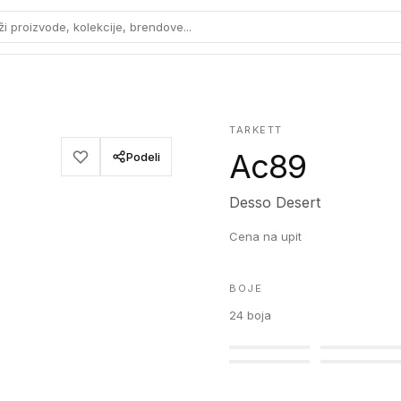
ži proizvode, kolekcije, brendove...
TARKETT
Ac89
Podeli
Desso Desert
Cena na upit
BOJE
24
boja