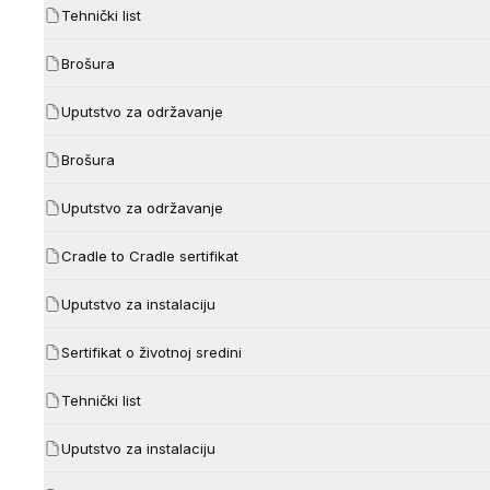
Tehnički list
Brošura
Uputstvo za održavanje
Brošura
Uputstvo za održavanje
Cradle to Cradle sertifikat
Uputstvo za instalaciju
Sertifikat o životnoj sredini
Tehnički list
Uputstvo za instalaciju