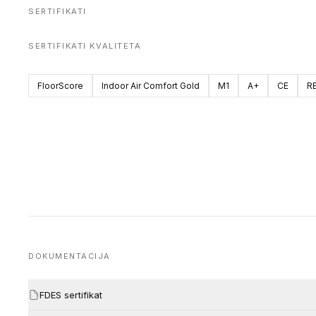
SERTIFIKATI
SERTIFIKATI KVALITETA
FloorScore
Indoor Air Comfort Gold
M1
A+
CE
R
DOKUMENTACIJA
FDES sertifikat