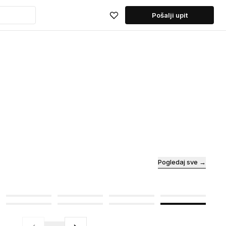
Pošalji upit
Pogledaj sve →