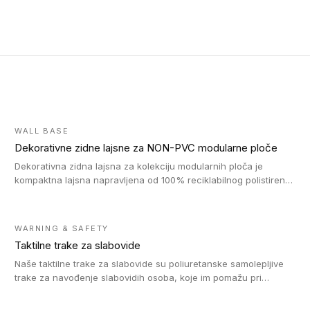
WALL BASE
Dekorativne zidne lajsne za NON-PVC modularne ploče
Dekorativna zidna lajsna za kolekciju modularnih ploča je
kompaktna lajsna napravljena od 100% reciklabilnog polistirena,
sa najmanje 30% recikliranog materijala.
WARNING & SAFETY
Taktilne trake za slabovide
Naše taktilne trake za slabovide su poliuretanske samolepljive
trake za navođenje slabovidih osoba, koje im pomažu pri
kretanju u prostoru. Ravne trake omogućavaju slabovidim
osobama da prate putanju pomoću belog štapa. Ove taktilne