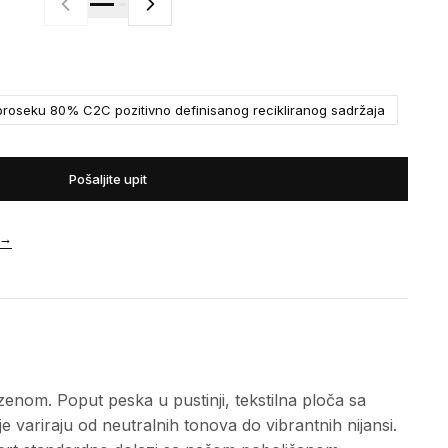
roseku 80% C2C pozitivno definisanog recikliranog sadržaja
Pošaljite upit
→
enom. Poput peska u pustinji, tekstilna ploča sa
variraju od neutralnih tonova do vibrantnih nijansi.