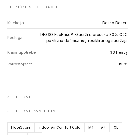
TEHNIČKE SPECIFIKACIJE
Kolekcija
Desso Desert
DESSO EcoBase® -Sadrži u proseku 80% C2C
Podloga
pozitivno definisanog recikliranog sadržaja
Klasa upotrebe
33 Heavy
Vatrostojnost
Bfl-s1
SERTIFIKATI
SERTIFIKATI KVALITETA
FloorScore
Indoor Air Comfort Gold
M1
A+
CE