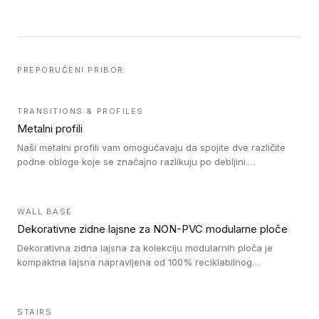
PREPORUČENI PRIBOR
TRANSITIONS & PROFILES
Metalni profili
Naši metalni profili vam omogućavaju da spojite dve različite
podne obloge koje se značajno razlikuju po debljini.
Jednostavni su za ugradnju i ne ometaju kretanje zahvaljujući
velikom nagibu. Mogu da se koriste za ublažavanje razlike u
debljini do 8mm. Naši metalni profili mogu da se koriste u
WALL BASE
oblastima sa velikom cirkulacijom.
Dekorativne zidne lajsne za NON-PVC modularne ploče
Dekorativna zidna lajsna za kolekciju modularnih ploča je
kompaktna lajsna napravljena od 100% reciklabilnog
polistirena, sa najmanje 30% recikliranog materijala.
STAIRS