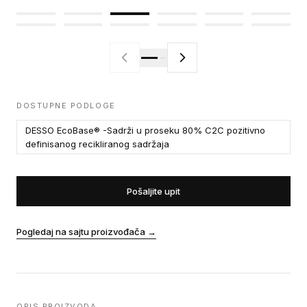
DOSTUPNE PODLOGE
DESSO EcoBase® -Sadrži u proseku 80% C2C pozitivno
definisanog recikliranog sadržaja
Pošaljite upit
Pogledaj na sajtu proizvođača
→
OPIS PROIZVODA