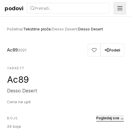
Preskoči na sadržaj
podovi
Početna
/
Tekstilne ploče
/
Desso Desert
/
Desso Desert
Ac89
2021
Podeli
TARKETT
Ac89
Desso Desert
Cena na upit
Pogledaj sve →
BOJE
24
boja