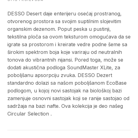
DESSO Desert daje enterijeru osećaj prostranog,
otvorenog prostora sa svojim suptilnim slojevitim
organskim dezenom. Poput peska u pustinji,
tekstilna ploča sa ovom teksturom omogućava da se
igrate sa prostorom i kreirate vedre podne šeme sa
širokim spektrom boja koje variraju od neutralnih
tonova do vibrantnih nijansi. Pored toga, može se
dodati akustična podloga SoundMaster XLite, za
poboljšanu apsorpciju zvuka. DESSO Dezert
standardno dolazi sa našom poboljšanom EcoBase
podlogom, u kojoj novi sastojak na biološkoj bazi
zamenjuje osnovni sastojak koji se ranije sastojao od
sadržaja na bazi nafte. Ova kolekcija je deo našeg
Circular Selection .