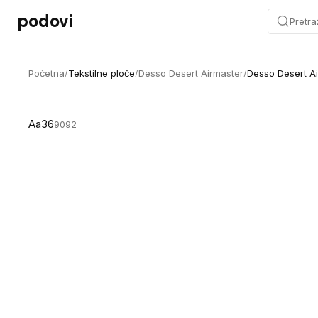
Preskoči na sadržaj
podovi
Pretra
Početna
/
Tekstilne ploče
/
Desso Desert Airmaster
/
Desso Desert A
Aa36
9092