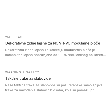
WALL BASE
Dekorativne zidne lajsne za NON-PVC modularne ploče
Dekorativna zidna lajsna za kolekciju modularnih ploča je
kompaktna lajsna napravljena od 100% reciklabilnog polistirena,
sa najmanje 30% recikliranog materijala.
WARNING & SAFETY
Taktilne trake za slabovide
Naše taktilne trake za slabovide su poliuretanske samolepljive
trake za navođenje slabovidih osoba, koje im pomažu pri
kretanju u prostoru. Ravne trake omogućavaju slabovidim
osobama da prate putanju pomoću belog štapa. Ove taktilne
trake su kompatibilne sa homogenim i heterogenim vinilnim
podovima, LVT lepljenim pločicama i linoleumom.