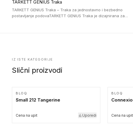
TARKETT GENIUS Traka
uglom, sa poluprečnikom savijanja od 2R za stepenice više od
16 cm. Poste i verzije od aluminijuma za oblasti pod visokim
TARKETT GENIUS Traka – Traka za jednostavno i bezbedno
opterećenjem. Postavljaju se na postojeći pod. Veoma su
postavljanje podovaTARKETT GENIUS Traka je dizajnirana za
dekorativne i pružaju elegantan vizuelni izgled.
upotrebu kod podovima iz Excellence Genius loose-lay
kolekcije.
IZ ISTE KATEGORIJE
Slični proizvodi
BLOQ
BLOQ
Small 212 Tangerine
Connexion
Cena na upit
Uporedi
Cena na upit