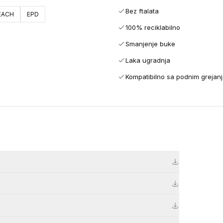
Bez ftalata
EACH
EPD
100% reciklabilno
Smanjenje buke
Laka ugradnja
Kompatibilno sa podnim grejan