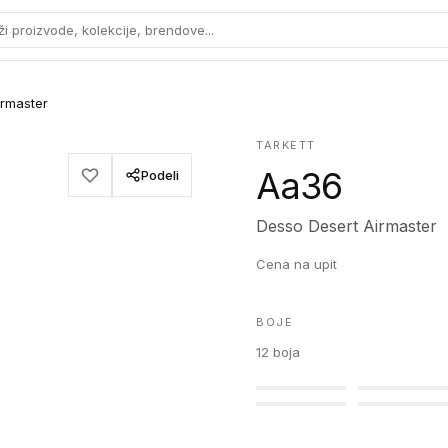
ži proizvode, kolekcije, brendove...
irmaster
TARKETT
Aa36
Podeli
Desso Desert Airmaster
Cena na upit
BOJE
12
boja