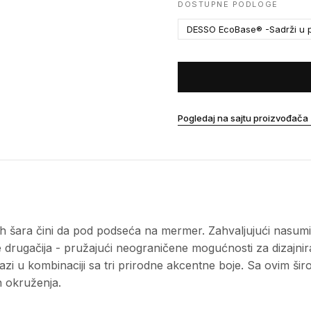
DOSTUPNE PODLOGE
DESSO EcoBase® -Sadrži u p
Pogledaj na sajtu proizvođača
nih šara čini da pod podseća na mermer. Zahvaljujući nasum
e drugačija - pružajući neograničene mogućnosti za dizajnira
olazi u kombinaciji sa tri prirodne akcentne boje. Sa ovim 
ih okruženja.