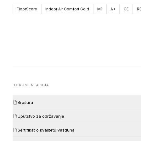
FloorScore
Indoor Air Comfort Gold
M1
A+
CE
R
DOKUMENTACIJA
Brošura
Uputstvo za održavanje
Sertifikat o kvalitetu vazduha