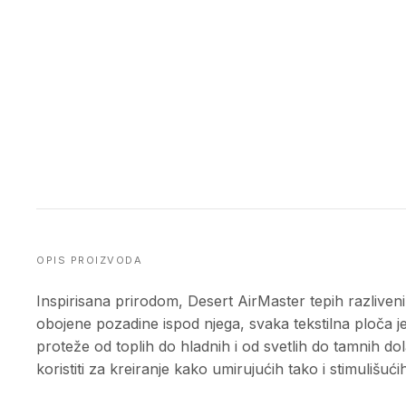
OPIS PROIZVODA
Inspirisana prirodom, Desert AirMaster tepih razlive
obojene pozadine ispod njega, svaka tekstilna ploča j
proteže od toplih do hladnih i od svetlih do tamnih d
koristiti za kreiranje kako umirujućih tako i stimulišuć