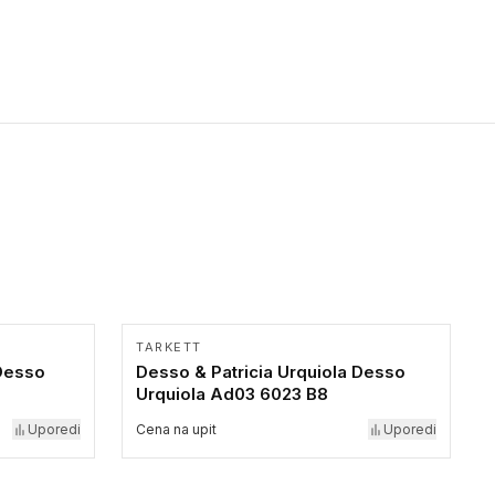
bezbednost osoba sa invaliditetom i sa NF P 98 351
Pristupačnost. Dostupne su u 3 formata: gumene ploče koje se
lepe, poliuertanske samolepljive u kvadratnom i pravougaonom
formatu.
TARKETT
Desso
Desso & Patricia Urquiola Desso
Urquiola Ad03 6023 B8
Uporedi
Cena na upit
Uporedi