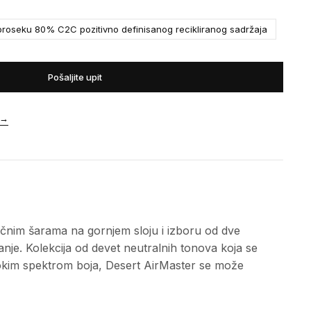
roseku 80% C2C pozitivno definisanog recikliranog sadržaja
Pošaljite upit
→
ičnim šarama na gornjem sloju i izboru od dve
nje. Kolekcija od devet neutralnih tonova koja se
širokim spektrom boja, Desert AirMaster se može