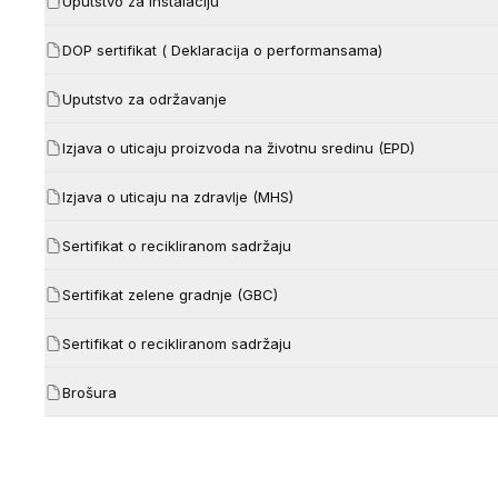
Uputstvo za instalaciju
DOP sertifikat ( Deklaracija o performansama)
Uputstvo za održavanje
Izjava o uticaju proizvoda na životnu sredinu (EPD)
Izjava o uticaju na zdravlje (MHS)
Sertifikat o recikliranom sadržaju
Sertifikat zelene gradnje (GBC)
Sertifikat o recikliranom sadržaju
Brošura