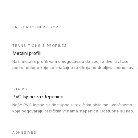
PREPORUČENI PRIBOR
TRANSITIONS & PROFILES
Metalni profili
Naši metalni profili vam omogućavaju da spojite dve različite
podne obloge koje se značajno razlikuju po debljini. Jednostavni
su za ugradnju i ne ometaju kretanje zahvaljujući velikom
nagibu. Mogu da se koriste za ublažavanje razlike u debljini do
8mm. Naši metalni profili mogu da se koriste u oblastima sa
STAIRS
velikom cirkulacijom.
PVC lajsne za stepenice
Naše PVC lajsne su dostupne u različitim oblicima i veličinama
koje odgovaraju različitim vrstama stepenica. Dostupne su kao
PVC oble ili blago zaobljene sa poluprečnikom savijanja od 8R.
Jednostavne su za ugradnu zahvaljujući savitljivoj strukturi i
kompatibilne sa heterogenim i homogenim vinilnim podovima u
ADHESIVES
rolnama. Naše PVC lajsne su dostupne i u varijanti sa ravnim