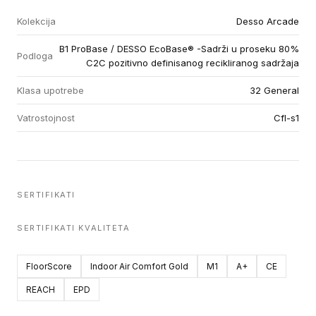
Kolekcija
Desso Arcade
B1 ProBase / DESSO EcoBase® -Sadrži u proseku 80%
Podloga
C2C pozitivno definisanog recikliranog sadržaja
Klasa upotrebe
32 General
Vatrostojnost
Cfl-s1
SERTIFIKATI
SERTIFIKATI KVALITETA
FloorScore
Indoor Air Comfort Gold
M1
A+
CE
REACH
EPD