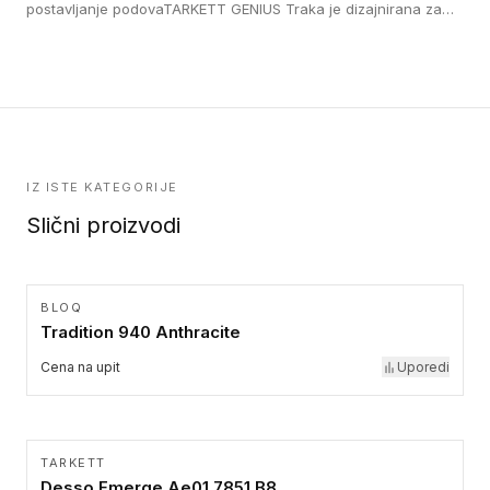
lepe, poliuertanske samolepljive u kvadratnom i pravougaonom
postavljanje podovaTARKETT GENIUS Traka je dizajnirana za
formatu.
upotrebu kod podovima iz Excellence Genius loose-lay
kolekcije.
IZ ISTE KATEGORIJE
Slični proizvodi
BLOQ
Tradition 940 Anthracite
Cena na upit
Uporedi
TARKETT
Desso Emerge Ae01 7851 B8