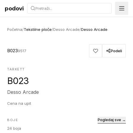
Preskoči na sadržaj
podovi
Početna
/
Tekstilne ploče
/
Desso Arcade
/
Desso Arcade
B023
9517
Podeli
TARKETT
B023
Desso Arcade
Cena na upit
Pogledaj sve →
BOJE
24
boja