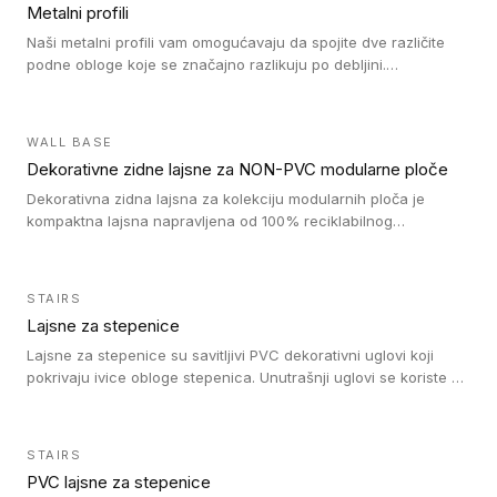
Metalni profili
Naši metalni profili vam omogućavaju da spojite dve različite
podne obloge koje se značajno razlikuju po debljini.
Jednostavni su za ugradnju i ne ometaju kretanje zahvaljujući
velikom nagibu. Mogu da se koriste za ublažavanje razlike u
debljini do 8mm. Naši metalni profili mogu da se koriste u
WALL BASE
oblastima sa velikom cirkulacijom.
Dekorativne zidne lajsne za NON-PVC modularne ploče
Dekorativna zidna lajsna za kolekciju modularnih ploča je
kompaktna lajsna napravljena od 100% reciklabilnog
polistirena, sa najmanje 30% recikliranog materijala.
STAIRS
Lajsne za stepenice
Lajsne za stepenice su savitljivi PVC dekorativni uglovi koji
pokrivaju ivice obloge stepenica. Unutrašnji uglovi se koriste za
zaštitu donjeg dela zida duže stepeništa. Spoljašnji uglovi se
koriste da se zaštite i sakriju ivice obloge stepenica. Ovi uglovi
stepenica su osmišljeni tako da formiraju glatku i atraktivnu
STAIRS
ivicu. Kompatibilni su sa heterogenim i homogenim vinilnim
PVC lajsne za stepenice
podovima i Tarkett Tapiflex oblogama za stepenice.