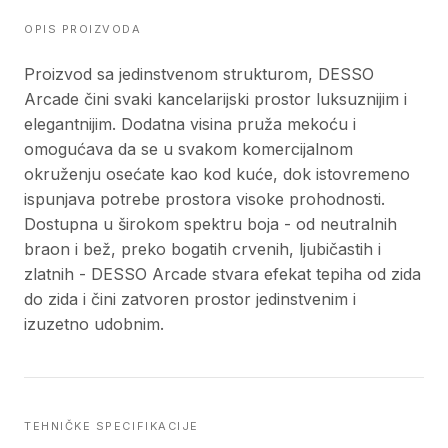
OPIS PROIZVODA
Proizvod sa jedinstvenom strukturom, DESSO
Arcade čini svaki kancelarijski prostor luksuznijim i
elegantnijim. Dodatna visina pruža mekoću i
omogućava da se u svakom komercijalnom
okruženju osećate kao kod kuće, dok istovremeno
ispunjava potrebe prostora visoke prohodnosti.
Dostupna u širokom spektru boja - od neutralnih
braon i bež, preko bogatih crvenih, ljubičastih i
zlatnih - DESSO Arcade stvara efekat tepiha od zida
do zida i čini zatvoren prostor jedinstvenim i
izuzetno udobnim.
TEHNIČKE SPECIFIKACIJE