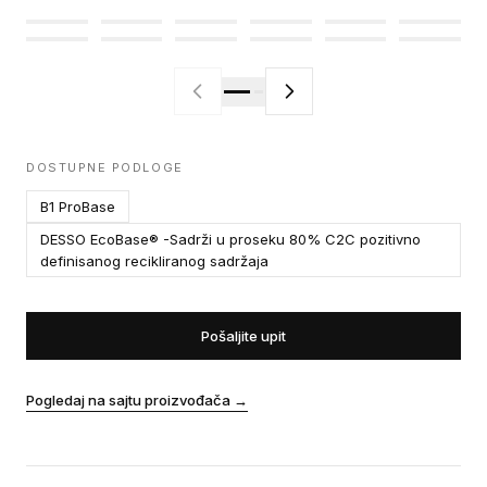
DOSTUPNE PODLOGE
B1 ProBase
DESSO EcoBase® -Sadrži u proseku 80% C2C pozitivno
definisanog recikliranog sadržaja
Pošaljite upit
Pogledaj na sajtu proizvođača
→