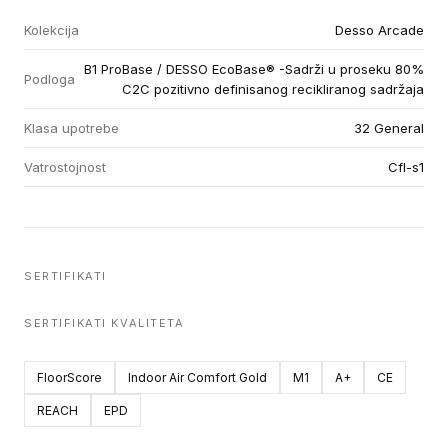
Kolekcija
Desso Arcade
B1 ProBase / DESSO EcoBase® -Sadrži u proseku 80%
Podloga
C2C pozitivno definisanog recikliranog sadržaja
Klasa upotrebe
32 General
Vatrostojnost
Cfl-s1
SERTIFIKATI
SERTIFIKATI KVALITETA
FloorScore
Indoor Air Comfort Gold
M1
A+
CE
REACH
EPD