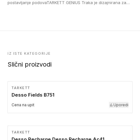
lepe, poliuertanske samolepljive u kvadratnom i pravougaonom
postavljanje podovaTARKETT GENIUS Traka je dizajnirana za
formatu.
upotrebu kod podovima iz Excellence Genius loose-lay
kolekcije.
IZ ISTE KATEGORIJE
Slični proizvodi
TARKETT
Desso Fields B751
Cena na upit
Uporedi
TARKETT
Desso Recharge Desso Recharge Ac41