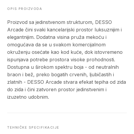
OPIS PROIZVODA
Proizvod sa jedinstvenom strukturom, DESSO
Arcade čini svaki kancelarijski prostor luksuznijim i
elegantnijim. Dodatna visina pruža mekoću i
omogućava da se u svakom komercijalnom
okruženju osećate kao kod kuće, dok istovremeno
ispunjava potrebe prostora visoke prohodnosti.
Dostupna u širokom spektru boja - od neutralnih
braon i bež, preko bogatih crvenih, ljubičastih i
zlatnih - DESSO Arcade stvara efekat tepiha od zida
do zida i čini zatvoren prostor jedinstvenim i
izuzetno udobnim.
TEHNIČKE SPECIFIKACIJE