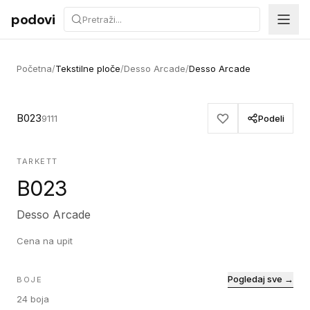
Preskoči na sadržaj
podovi
Početna
/
Tekstilne ploče
/
Desso Arcade
/
Desso Arcade
B023
9111
Podeli
TARKETT
B023
Desso Arcade
Cena na upit
Pogledaj sve →
BOJE
24
boja