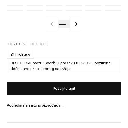
DOSTUPNE PODLOGE
B1 ProBase
DESSO EcoBase® -Sadrži u proseku 80% C2C pozitivno
definisanog recikliranog sadržaja
Pošaljite upit
Pogledaj na sajtu proizvođača
→