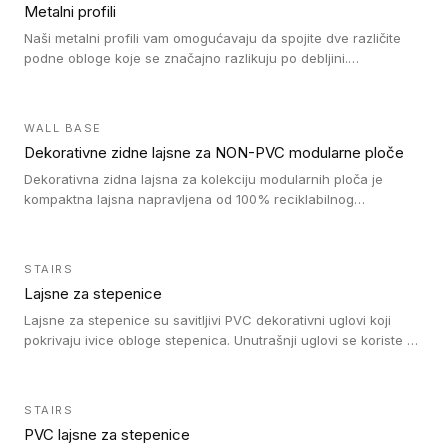
Metalni profili
Naši metalni profili vam omogućavaju da spojite dve različite
podne obloge koje se značajno razlikuju po debljini.
Jednostavni su za ugradnju i ne ometaju kretanje zahvaljujući
velikom nagibu. Mogu da se koriste za ublažavanje razlike u
debljini do 8mm. Naši metalni profili mogu da se koriste u
WALL BASE
oblastima sa velikom cirkulacijom.
Dekorativne zidne lajsne za NON-PVC modularne ploče
Dekorativna zidna lajsna za kolekciju modularnih ploča je
kompaktna lajsna napravljena od 100% reciklabilnog
polistirena, sa najmanje 30% recikliranog materijala.
STAIRS
Lajsne za stepenice
Lajsne za stepenice su savitljivi PVC dekorativni uglovi koji
pokrivaju ivice obloge stepenica. Unutrašnji uglovi se koriste za
zaštitu donjeg dela zida duže stepeništa. Spoljašnji uglovi se
koriste da se zaštite i sakriju ivice obloge stepenica. Ovi uglovi
stepenica su osmišljeni tako da formiraju glatku i atraktivnu
STAIRS
ivicu. Kompatibilni su sa heterogenim i homogenim vinilnim
PVC lajsne za stepenice
podovima i Tarkett Tapiflex oblogama za stepenice.