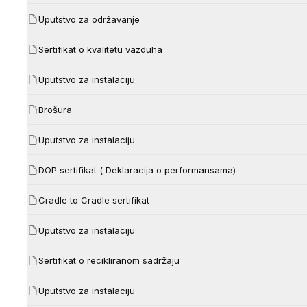
Uputstvo za održavanje
Sertifikat o kvalitetu vazduha
Uputstvo za instalaciju
Brošura
Uputstvo za instalaciju
DOP sertifikat ( Deklaracija o performansama)
Cradle to Cradle sertifikat
Uputstvo za instalaciju
Sertifikat o recikliranom sadržaju
Uputstvo za instalaciju