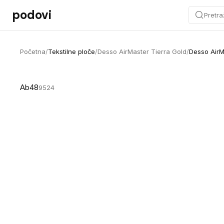
Preskoči na sadržaj
podovi
Pretra
Početna
/
Tekstilne ploče
/
Desso AirMaster Tierra Gold
/
Desso AirM
Ab48
9524