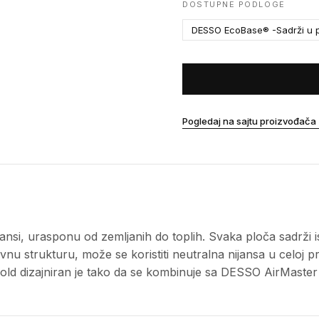
DOSTUPNE PODLOGE
DESSO EcoBase® -Sadrži u p
Pogledaj na sajtu proizvođača
nsi, urasponu od zemljanih do toplih. Svaka ploča sadrži i
nu strukturu, može se koristiti neutralna nijansa u celoj pros
 Gold dizajniran je tako da se kombinuje sa DESSO AirMast