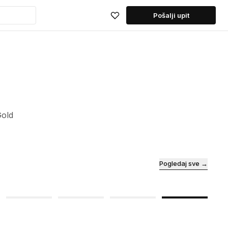
Pošalji upit
Gold
Pogledaj sve →