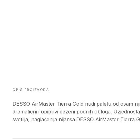
OPIS PROIZVODA
DESSO AirMaster Tierra Gold nudi paletu od osam nija
dramatični i opipljivi dezeni podnih obloga. Uzjednostav
svetlija, naglašenija nijansa.DESSO AirMaster Tierra