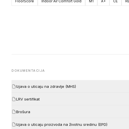
FloorScore
Indoor Air Comfort Gold
M1
A+
CE
R
DOKUMENTACIJA
Izjava o uticaju na zdravlje (MHS)
LRV sertifikat
Brošura
Izjava o uticaju proizvoda na životnu sredinu (EPD)