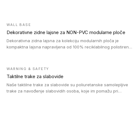
WALL BASE
Dekorativne zidne lajsne za NON-PVC modularne ploče
Dekorativna zidna lajsna za kolekciju modularnih ploča je
kompaktna lajsna napravljena od 100% reciklabilnog polistirena,
sa najmanje 30% recikliranog materijala.
WARNING & SAFETY
Taktilne trake za slabovide
Naše taktilne trake za slabovide su poliuretanske samolepljive
trake za navođenje slabovidih osoba, koje im pomažu pri
kretanju u prostoru. Ravne trake omogućavaju slabovidim
osobama da prate putanju pomoću belog štapa. Ove taktilne
trake su kompatibilne sa homogenim i heterogenim vinilnim
podovima, LVT lepljenim pločicama i linoleumom.