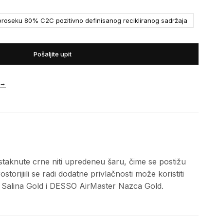
roseku 80% C2C pozitivno definisanog recikliranog sadržaja
Pošaljite upit
→
staknute crne niti upredeneu šaru, čime se postižu
torijiili se radi dodatne privlačnosti može koristiti
er Salina Gold i DESSO AirMaster Nazca Gold.