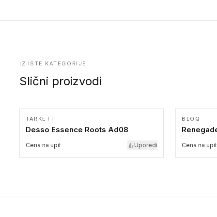
dekorativne i pružaju elegantan vizuelni izgled.
upotrebu kod podovima iz Excellence Genius loose-lay
kolekcije.
IZ ISTE KATEGORIJE
Slični proizvodi
TARKETT
BLOQ
Desso Essence Roots Ad08
Renegade
Cena na upit
Uporedi
Cena na upit