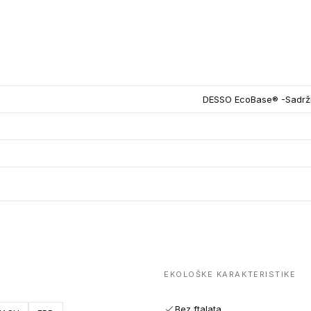
DESSO EcoBase® -Sadrži 
EKOLOŠKE KARAKTERISTIKE
Bez ftalata