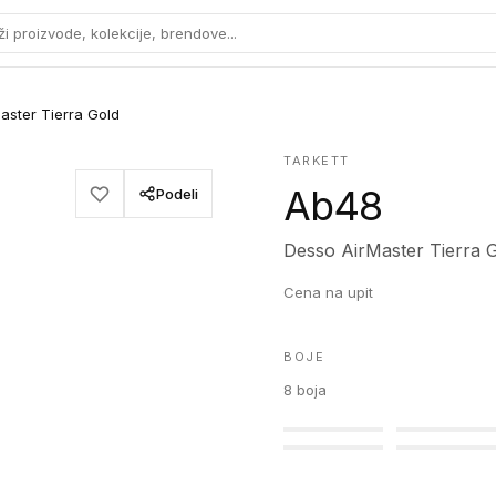
ži proizvode, kolekcije, brendove...
aster Tierra Gold
TARKETT
Ab48
Podeli
Desso AirMaster Tierra 
Cena na upit
BOJE
8
boja