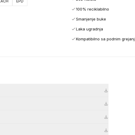
EACH
EPD
100% reciklabilno
Smanjenje buke
Laka ugradnja
Kompatibilno sa podnim grejan