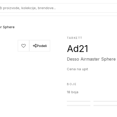
ži proizvode, kolekcije, brendove...
er Sphere
TARKETT
Ad21
Podeli
Desso Airmaster Sphere
Cena na upit
BOJE
18
boja