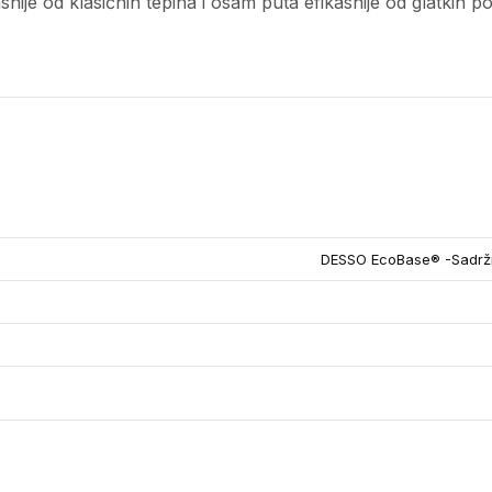
asnije od klasičnih tepiha i osam puta efikasnije od glatkih 
DESSO EcoBase® -Sadrži 