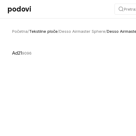
Preskoči na sadržaj
podovi
Pretra
Početna
/
Tekstilne ploče
/
Desso Airmaster Sphere
/
Desso Airmast
Ad21
9096