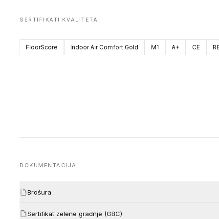
SERTIFIKATI KVALITETA
FloorScore
Indoor Air Comfort Gold
M1
A+
CE
R
DOKUMENTACIJA
Brošura
Sertifikat zelene gradnje (GBC)