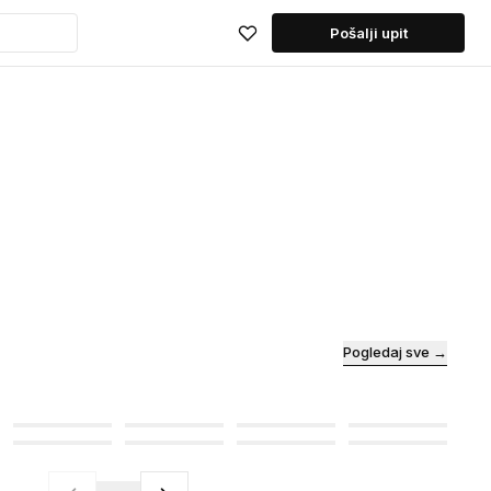
Pošalji upit
Pogledaj sve →