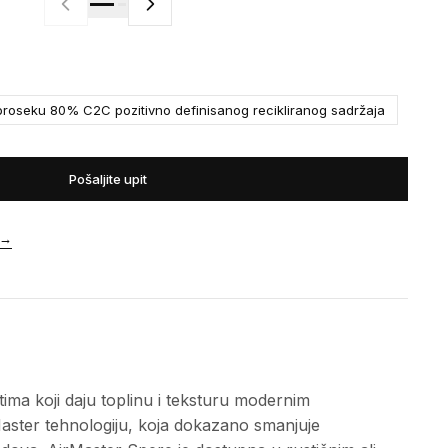
roseku 80% C2C pozitivno definisanog recikliranog sadržaja
Pošaljite upit
→
tima koji daju toplinu i teksturu modernim
Master tehnologiju, koja dokazano smanjuje