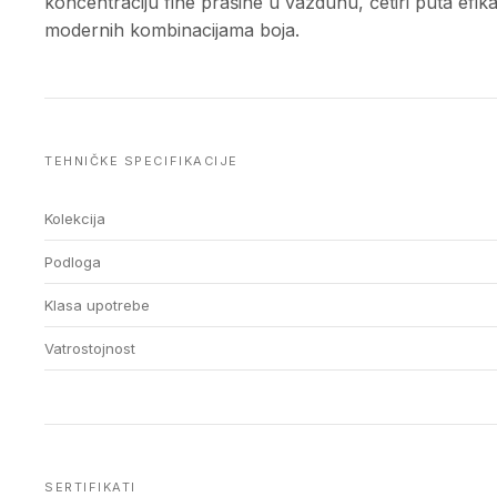
koncentraciju fine prašine u vazduhu, četiri puta efik
modernih kombinacijama boja.
TEHNIČKE SPECIFIKACIJE
Kolekcija
Podloga
Klasa upotrebe
Vatrostojnost
SERTIFIKATI