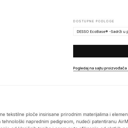
DOSTUPNE PODLOGE
DESSO EcoBase® -Sadrži u p
Pogledaj na sajtu proizvođača
 tekstilne ploče insirisane prirodnim materijalima i elemen
 sa tehnološki naprednim pedigreom, nudeći patentiranu Air