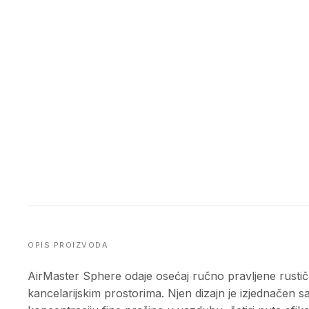
OPIS PROIZVODA
AirMaster Sphere odaje osećaj ručno pravljene rustične
kancelarijskim prostorima. Njen dizajn je izjednačen