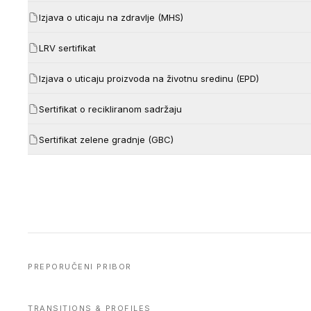
Izjava o uticaju na zdravlje (MHS)
LRV sertifikat
Izjava o uticaju proizvoda na životnu sredinu (EPD)
Sertifikat o recikliranom sadržaju
Sertifikat zelene gradnje (GBC)
PREPORUČENI PRIBOR
TRANSITIONS & PROFILES