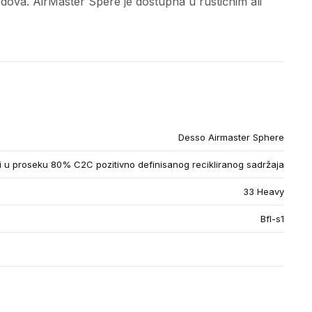
podova. AirMaster Spere je dostupna u rustičnim ali
Desso Airmaster Sphere
u proseku 80% C2C pozitivno definisanog recikliranog sadržaja
33 Heavy
Bfl-s1