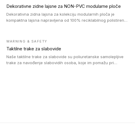
Dekorativne zidne lajsne za NON-PVC modularne ploče
Dekorativna zidna lajsna za kolekciju modularnih ploča je
kompaktna lajsna napravljena od 100% reciklabilnog polistirena,
sa najmanje 30% recikliranog materijala.
WARNING & SAFETY
Taktilne trake za slabovide
Naše taktilne trake za slabovide su poliuretanske samolepljive
trake za navođenje slabovidih osoba, koje im pomažu pri
kretanju u prostoru. Ravne trake omogućavaju slabovidim
osobama da prate putanju pomoću belog štapa. Ove taktilne
trake su kompatibilne sa homogenim i heterogenim vinilnim
podovima, LVT lepljenim pločicama i linoleumom.